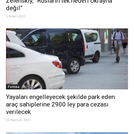
Zelenskiy, “Rusların tek hedefi Ukrayna
değil”
5 Nisan 2022
Politika
Yayaları engelleyecek şekilde park eden
araç sahiplerine 2900 ley para cezası
verilecek
26 Haziran 2021