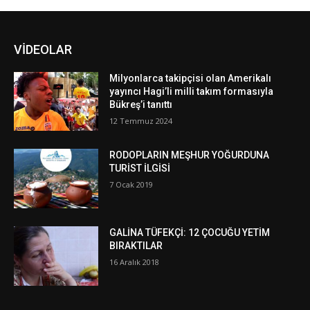
VİDEOLAR
Milyonlarca takipçisi olan Amerikalı
yayıncı Hagi’li milli takım formasıyla
Bükreş’i tanıttı
12 Temmuz 2024
RODOPLARIN MEŞHUR YOĞURDUNA
TURİST İLGİSİ
7 Ocak 2019
GALİNA TÜFEKÇİ: 12 ÇOCUĞU YETİM
BIRAKTILAR
16 Aralık 2018