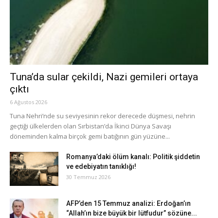
Tuna’da sular çekildi, Nazi gemileri ortaya
çıktı
6 Ağustos 2026
Tuna Nehri’nde su seviyesinin rekor derecede düşmesi, nehrin
geçtiği ülkelerden olan Sırbistan’da İkinci Dünya Savaşı
döneminden kalma birçok gemi batığının gün yüzüne...
Romanya’daki ölüm kanalı: Politik şiddetin
ve edebiyatın tanıklığı!
30 Temmuz 2026
AFP’den 15 Temmuz analizi: Erdoğan’ın
“Allah’ın bize büyük bir lütfudur” sözüne...