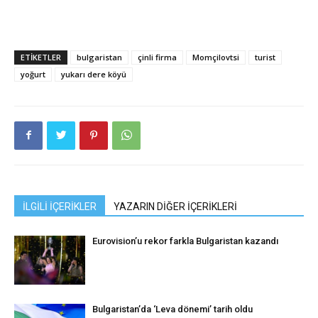
ETIKETLER
bulgaristan
çinli firma
Momçilovtsi
turist
yoğurt
yukarı dere köyü
İLGİLİ İÇERİKLER
YAZARIN DİĞER İÇERİKLERİ
Eurovision’u rekor farkla Bulgaristan kazandı
Bulgaristan’da ‘Leva dönemi’ tarih oldu