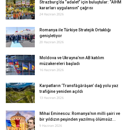
Strazburg’da “adalet” için buluştular: “AİHM
kararları uygulansın” çağrısı
24 Haziran 2026
Romanya ile Türkiye Stratejik Ortaklığı
genişletiyor
20 Haziran 2026
Moldova ve Ukrayna’nın AB katılım
müzakereleri başladı
16 Haziran 2026
Karpatların ‘Transfăgărăşan’ dağ yolu yaz
trafiğine yeniden açıldı
13 Haziran 2026
Mihai Eminescu: Romanya’nın milli şairi ve
bir yıldızın peşinden yazılmış ölümsüz...
9 Haziran 2026