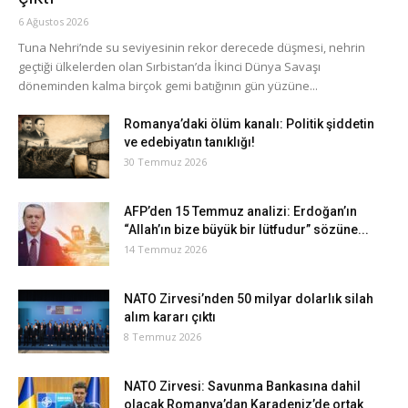
6 Ağustos 2026
Tuna Nehri’nde su seviyesinin rekor derecede düşmesi, nehrin
geçtiği ülkelerden olan Sırbistan’da İkinci Dünya Savaşı
döneminden kalma birçok gemi batığının gün yüzüne...
Romanya’daki ölüm kanalı: Politik şiddetin
ve edebiyatın tanıklığı!
30 Temmuz 2026
AFP’den 15 Temmuz analizi: Erdoğan’ın
“Allah’ın bize büyük bir lütfudur” sözüne...
14 Temmuz 2026
NATO Zirvesi’nden 50 milyar dolarlık silah
alım kararı çıktı
8 Temmuz 2026
NATO Zirvesi: Savunma Bankasına dahil
olacak Romanya’dan Karadeniz’de ortak