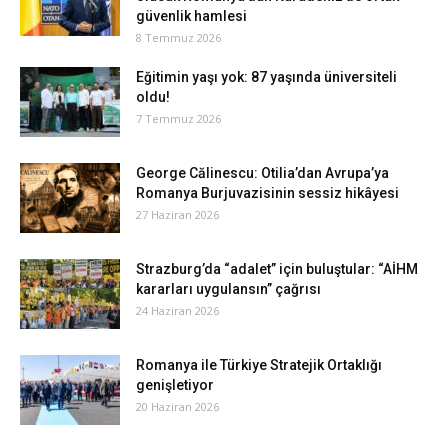
güvenlik hamlesi
8 Temmuz 2026
Eğitimin yaşı yok: 87 yaşında üniversiteli
oldu!
7 Temmuz 2026
George Călinescu: Otilia’dan Avrupa’ya
Romanya Burjuvazisinin sessiz hikâyesi
27 Haziran 2026
Strazburg’da “adalet” için buluştular: “AİHM
kararları uygulansın” çağrısı
24 Haziran 2026
Romanya ile Türkiye Stratejik Ortaklığı
genişletiyor
20 Haziran 2026