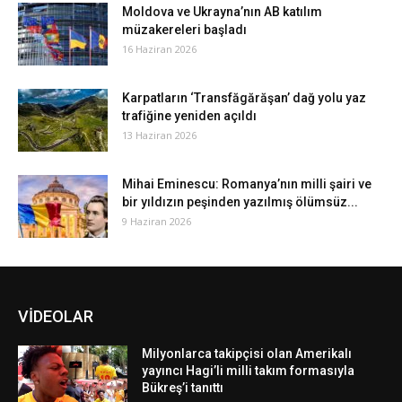
Moldova ve Ukrayna’nın AB katılım
müzakereleri başladı
16 Haziran 2026
Karpatların ‘Transfăgărăşan’ dağ yolu yaz
trafiğine yeniden açıldı
13 Haziran 2026
Mihai Eminescu: Romanya’nın milli şairi ve
bir yıldızın peşinden yazılmış ölümsüz...
9 Haziran 2026
VİDEOLAR
Milyonlarca takipçisi olan Amerikalı
yayıncı Hagi’li milli takım formasıyla
Bükreş’i tanıttı