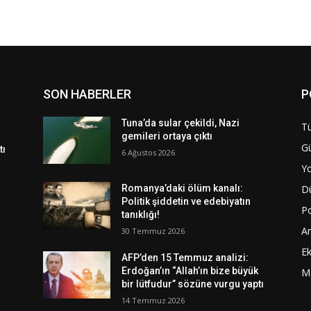
SON HABERLER
P
Tuna’da sular çekildi, Nazi
Tü
gemileri ortaya çıktı
G
tı
6 Ağustos 2026
Y
D
Romanya’daki ölüm kanalı:
Politik şiddetin ve edebiyatın
Po
tanıklığı!
A
30 Temmuz 2026
E
AFP’den 15 Temmuz analizi:
Erdoğan’ın “Allah’ın bize büyük
M
bir lütfudur” sözüne vurgu yaptı
14 Temmuz 2026