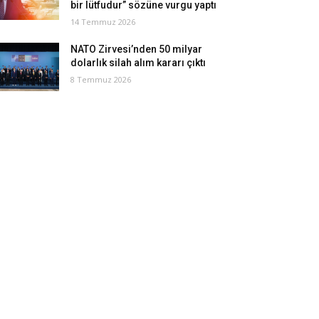
bir lütfudur” sözüne vurgu yaptı
14 Temmuz 2026
NATO Zirvesi’nden 50 milyar
dolarlık silah alım kararı çıktı
8 Temmuz 2026