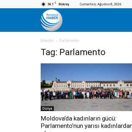
C
36.1
Cumartesi, Ağustos 8, 2026
Bükreş
Romanya
Etiketler
Parlamento
Haber
Tag:
Parlamento
Dünya
Moldova’da kadınların gücü:
Parlamento’nun yarısı kadınlarda