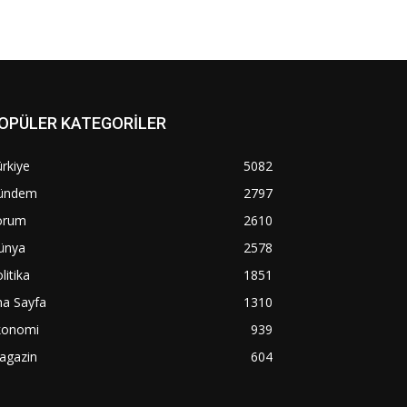
OPÜLER KATEGORİLER
rkiye
5082
ündem
2797
orum
2610
ünya
2578
litika
1851
na Sayfa
1310
konomi
939
agazin
604