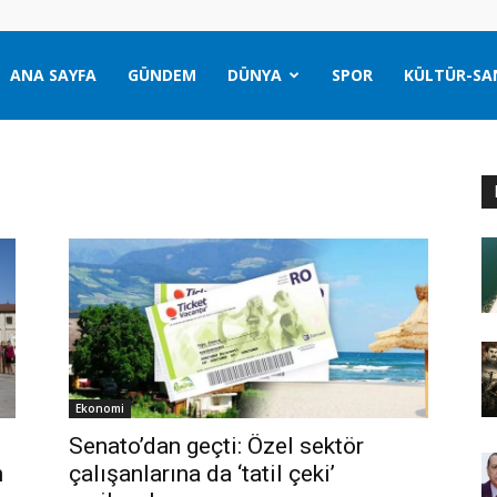
ANA SAYFA
GÜNDEM
DÜNYA
SPOR
KÜLTÜR-SA
Ekonomi
Senato’dan geçti: Özel sektör
n
çalışanlarına da ‘tatil çeki’