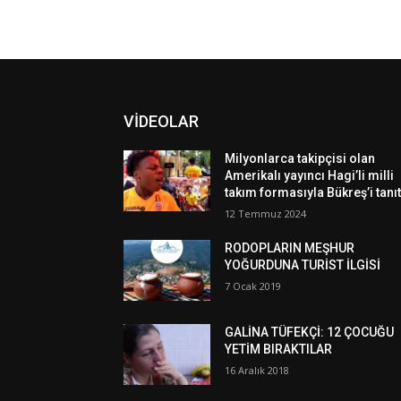
VİDEOLAR
Milyonlarca takipçisi olan
Amerikalı yayıncı Hagi’li milli
takım formasıyla Bükreş’i tanıt
12 Temmuz 2024
RODOPLARIN MEŞHUR
YOĞURDUNA TURİST İLGİSİ
7 Ocak 2019
GALİNA TÜFEKÇİ: 12 ÇOCUĞU
YETİM BIRAKTILAR
16 Aralık 2018