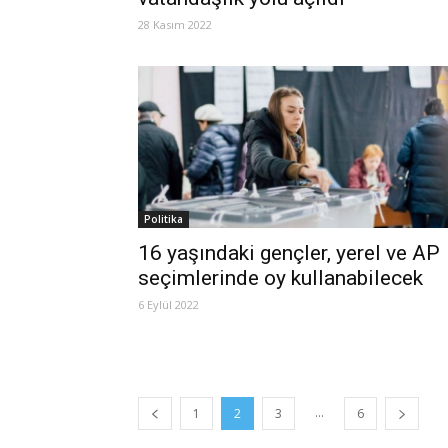
28 Kasım 2022
Politika
16 yaşındaki gençler, yerel ve AP
seçimlerinde oy kullanabilecek
6 Eylül 2022
...
1
2
3
6