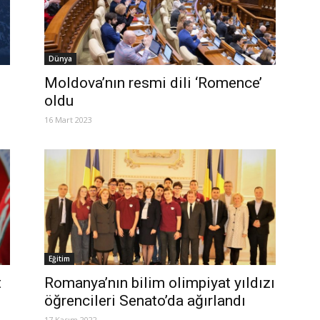
Dünya
Moldova’nın resmi dili ‘Romence’
oldu
16 Mart 2023
Eğitim
t
Romanya’nın bilim olimpiyat yıldızı
öğrencileri Senato’da ağırlandı
17 Kasım 2022