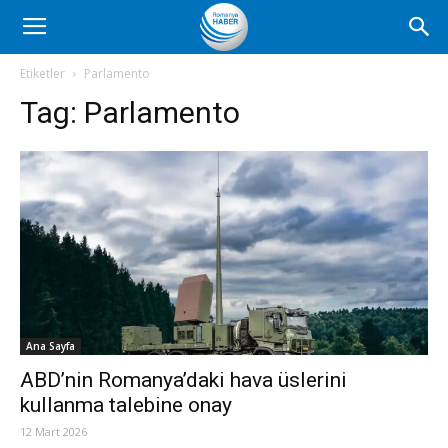
Romanya
Etiketler
Parlamento
Tag:
Parlamento
Haber
Ana Sayfa
ABD’nin Romanya’daki hava üslerini
kullanma talebine onay
12 Mart 2026