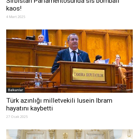
Sırbistan Parlamentosunda sis bombalı
kaos!
4 Mart 2025
Balkanlar
Türk azınlığı milletvekili Iusein Ibram
hayatını kaybetti
27 Ocak 2025