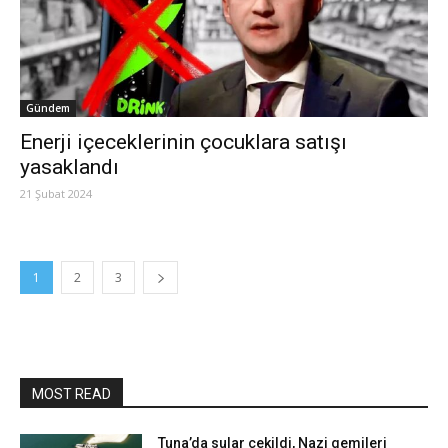
Gündem
Enerji içeceklerinin çocuklara satışı
yasaklandı
21 Şubat 2024
1
2
3
MOST READ
Tuna’da sular çekildi, Nazi gemileri