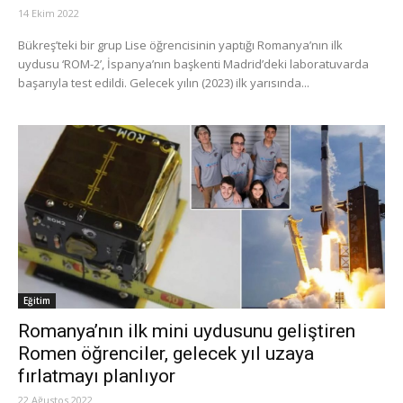
14 Ekim 2022
Bükreş’teki bir grup Lise öğrencisinin yaptığı Romanya’nın ilk
uydusu ‘ROM-2’, İspanya’nın başkenti Madrid’deki laboratuvarda
başarıyla test edildi. Gelecek yılın (2023) ilk yarısında...
Eğitim
Romanya’nın ilk mini uydusunu geliştiren
Romen öğrenciler, gelecek yıl uzaya
fırlatmayı planlıyor
22 Ağustos 2022