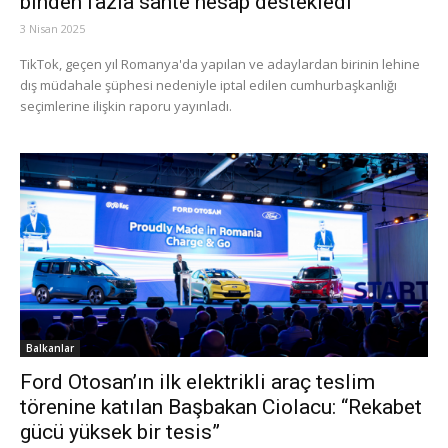
binden fazla sahte hesap destekledi
3 Nisan 2025
TikTok, geçen yıl Romanya'da yapılan ve adaylardan birinin lehine
dış müdahale şüphesi nedeniyle iptal edilen cumhurbaşkanlığı
seçimlerine ilişkin raporu yayınladı.
Balkanlar
Ford Otosan’ın ilk elektrikli araç teslim
törenine katılan Başbakan Ciolacu: “Rekabet
gücü yüksek bir tesis”