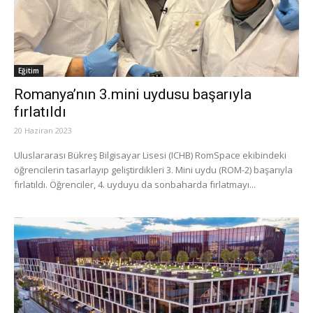
Eğitim
Romanya’nın 3.mini uydusu başarıyla
fırlatıldı
20 Haziran 2023
Uluslararası Bükreş Bilgisayar Lisesi (ICHB) RomSpace ekibindeki
öğrencilerin tasarlayıp geliştirdikleri 3. Mini uydu (ROM-2) başarıyla
fırlatıldı. Öğrenciler, 4. uyduyu da sonbaharda fırlatmayı...