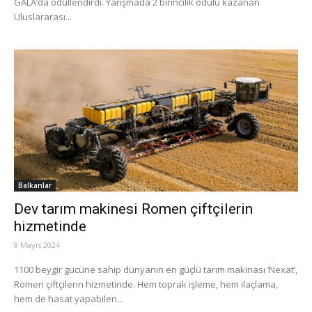
GALA’da ödüllendirdi. Yarışmada 2 birincilik ödülü kazanan
Uluslararası...
Balkanlar
Dev tarım makinesi Romen çiftçilerin
hizmetinde
8 Mayıs 2024
1100 beygir gücüne sahip dünyanın en güçlü tarım makinası ‘Nexat’,
Romen çiftçilerin hizmetinde. Hem toprak işleme, hem ilaçlama,
hem de hasat yapabilen...