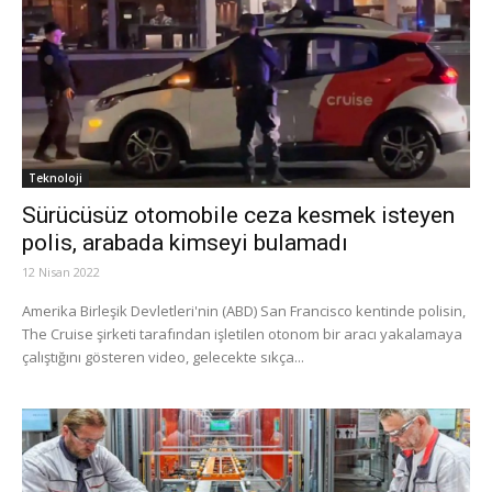
Teknoloji
Sürücüsüz otomobile ceza kesmek isteyen
polis, arabada kimseyi bulamadı
12 Nisan 2022
Amerika Birleşik Devletleri'nin (ABD) San Francisco kentinde polisin,
The Cruise şirketi tarafından işletilen otonom bir aracı yakalamaya
çalıştığını gösteren video, gelecekte sıkça...