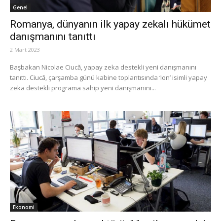
Genel
Romanya, dünyanın ilk yapay zekalı hükümet
danışmanını tanıttı
2 Mart 2023
Başbakan Nicolae Ciucă, yapay zeka destekli yeni danışmanını
tanıttı. Ciucă, çarşamba günü kabine toplantısında ‘Ion’ isimli yapay
zeka destekli programa sahip yeni danışmanını...
Ekonomi