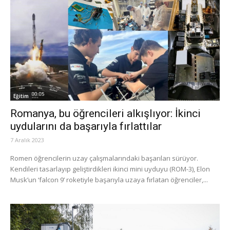
Eğitim
Romanya, bu öğrencileri alkışlıyor: İkinci
uydularını da başarıyla fırlattılar
7 Aralık 2023
Romen öğrencilerin uzay çalışmalarındaki başarıları sürüyor.
Kendileri tasarlayıp geliştirdikleri ikinci mini uyduyu (ROM-3), Elon
Musk’un ‘falcon 9’ roketiyle başarıyla uzaya fırlatan öğrenciler,...