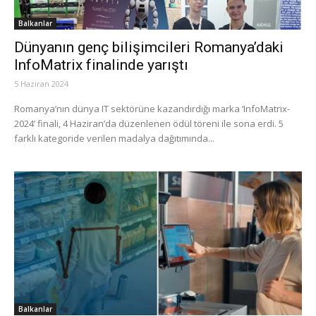
Balkanlar
Dünyanın genç bilişimcileri Romanya’daki
InfoMatrix finalinde yarıştı
5 Haziran 2024
Romanya’nın dünya IT sektörüne kazandırdığı marka ‘InfoMatrix-
2024’ finali, 4 Haziran’da düzenlenen ödül töreni ile sona erdi. 5
farklı kategoride verilen madalya dağıtımında...
Balkanlar