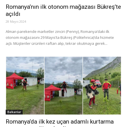
Romanya’nın ilk otonom mağazası Bükreş’te
açıldı
28 Mayıs 2024
Alman parekende marketler zinciri (Penny), Romanya’daki ilk
otonom mağazasını 29 Mayıs’ta Bükreş (Politehnica)’da hizmete
açtı. Müşteriler ürünleri raftan alıp, tekrar okutmaya gerek...
Balkanlar
Romanya’da ilk kez uçan adamlı kurtarma