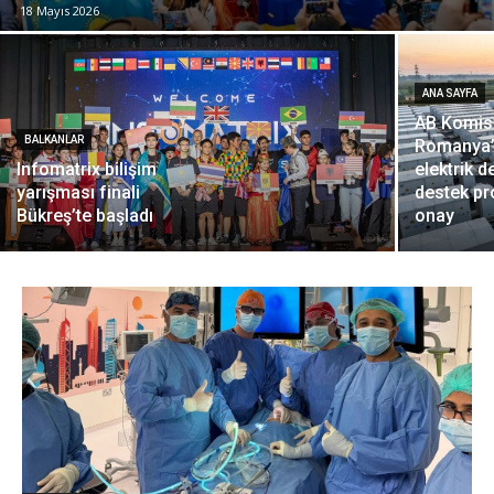
18 Mayıs 2026
ANA SAYFA
AB Komis
BALKANLAR
Romanya’
Infomatrix bilişim
elektrik 
yarışması finali
destek pr
Bükreş’te başladı
onay