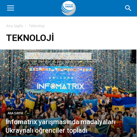
Romanya
Ana Sayfa
Teknoloji
TEKNOLOJI
Haber
ANA SAYFA
Infomatrix yarışmasında madalyaları
Ukraynalı öğrenciler topladı