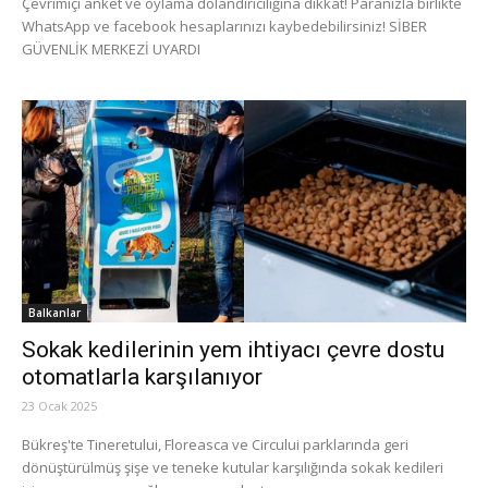
Çevrimiçi anket ve oylama dolandırıcılığına dikkat! Paranızla birlikte
WhatsApp ve facebook hesaplarınızı kaybedebilirsiniz! SİBER
GÜVENLİK MERKEZİ UYARDI
Balkanlar
Sokak kedilerinin yem ihtiyacı çevre dostu
otomatlarla karşılanıyor
23 Ocak 2025
Bükreş'te Tineretului, Floreasca ve Circului parklarında geri
dönüştürülmüş şişe ve teneke kutular karşılığında sokak kedileri