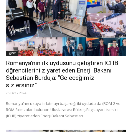
Eğitim
Romanya’nın ilk uydusunu geliştiren ICHB
öğrencilerini ziyaret eden Enerji Bakanı
Sebastian Burduja: “Geleceğimiz
sizlersiniz”
25 Ocak 2024
Romanya’nın uzaya fırlatmayı başardığı iki uyduda da (ROM-2 ve
ROM-3) imzaları bulunan Uluslararası Bükreş Bilgisayar Lisesi’ni
(ICHB) ziyaret eden Enerji Bakanı Sebastian...