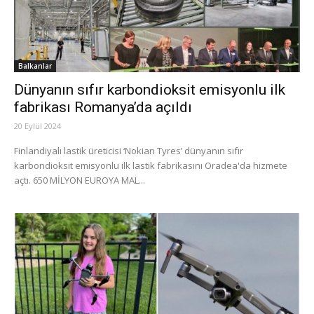
Balkanlar
Dünyanın sıfır karbondioksit emisyonlu ilk
fabrikası Romanya’da açıldı
20 Eylül 2024
Finlandiyalı lastik üreticisi ‘Nokian Tyres’ dünyanın sıfır
karbondioksit emisyonlu ilk lastik fabrikasını Oradea'da hizmete
açtı. 650 MİLYON EUROYA MAL...