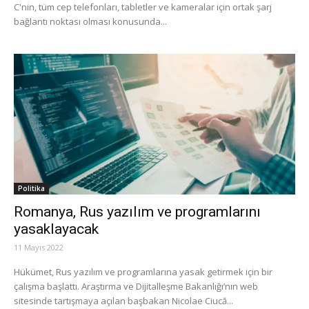
C'nin, tüm cep telefonları, tabletler ve kameralar için ortak şarj
bağlantı noktası olması konusunda...
Politika
Romanya, Rus yazılım ve programlarını
yasaklayacak
11 Mayıs 2022
Hükümet, Rus yazılım ve programlarına yasak getirmek için bir
çalışma başlattı. Araştırma ve Dijitalleşme Bakanlığı’nın web
sitesinde tartışmaya açılan başbakan Nicolae Ciucă...