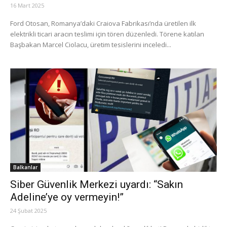
16 Mart 2025
Ford Otosan, Romanya’daki Craiova Fabrikası’nda üretilen ilk
elektrikli ticari aracın teslimi için tören düzenledi. Törene katılan
Başbakan Marcel Ciolacu, üretim tesislerini inceledi...
Balkanlar
Siber Güvenlik Merkezi uyardı: “Sakın
Adeline’ye oy vermeyin!”
24 Şubat 2025