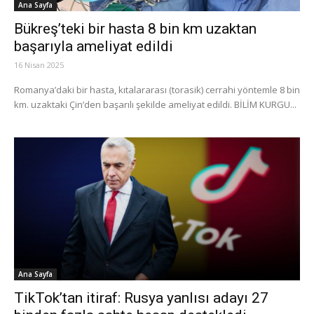
Ana Sayfa
Bükreş’teki bir hasta 8 bin km uzaktan
başarıyla ameliyat edildi
16 Nisan 2025
Romanya’daki bir hasta, kıtalararası (torasik) cerrahi yöntemle 8 bin
km. uzaktaki Çin’den başarılı şekilde ameliyat edildi. BİLİM KURGU...
Ana Sayfa
TikTok’tan itiraf: Rusya yanlısı adayı 27