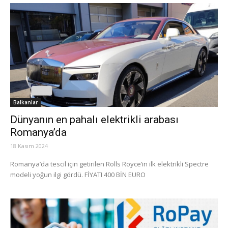
Balkanlar
Dünyanın en pahalı elektrikli arabası
Romanya’da
18 Kasım 2024
Romanya’da tescil için getirilen Rolls Royce’in ilk elektrikli Spectre
modeli yoğun ilgi gördü. FİYATI 400 BİN EURO