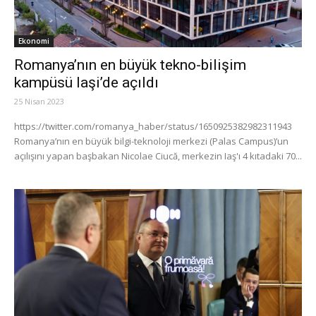
Ekonomi
Romanya’nın en büyük tekno-bilişim
kampüsü Iaşi’de açıldı
25 Nisan 2023
https://twitter.com/romanya_haber/status/1650925382982311943
Romanya’nın en büyük bilgi-teknoloji merkezi (Palas Campus)’un
açılışını yapan başbakan Nicolae Ciucă, merkezin Iaş'ı 4 kıtadaki 70...