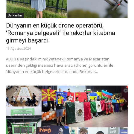
Balkanlar
Dünyanın en küçük drone operatörü,
‘Romanya belgeseli’ ile rekorlar kitabına
girmeyi başardı
19 Ağustos 2024
ABD'li 8 yaşındaki minik yetenek, Romanya ve Macaristan
üzerinden çektiği insansız hava aracı (drone) görüntüleri ile
‘dünyanın en küçük belgeselcisi’ dalında Rekorlar...