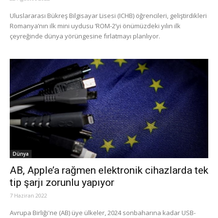
Uluslararası Bükreş Bilgisayar Lisesi (ICHB) öğrencileri, geliştirdikleri
Romanya’nın ilk mini uydusu ‘ROM-2’yi önümüzdeki yılın ilk
çeyreğinde dünya yörüngesine fırlatmayı planlıyor.
Dünya
AB, Apple’a rağmen elektronik cihazlarda tek
tip şarjı zorunlu yapıyor
7 Haziran 2022
Avrupa Birliği'ne (AB) üye ülkeler, 2024 sonbaharına kadar USB-