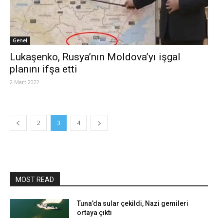
Genel
Lukaşenko, Rusya’nın Moldova’yı işgal
planını ifşa etti
2 Mart 2022
2
3
4
MOST READ
Tuna’da sular çekildi, Nazi gemileri
ortaya çıktı