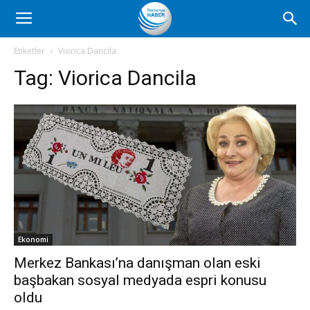
Romanya
Etiketler
Viorica Dancila
Tag:
Viorica Dancila
Haber
Ekonomi
Merkez Bankası’na danışman olan eski
başbakan sosyal medyada espri konusu
oldu