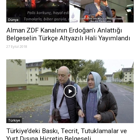
Dünya
Alman ZDF Kanalının Erdoğan’ı Anlattığı
Belgeselin Türkçe Altyazılı Hali Yayımlandı
27 Eylül 2018
Türkiye
Türkiye’deki Baskı, Tecrit, Tutuklamalar ve
Yurt Dışına Hicretin Belgeseli