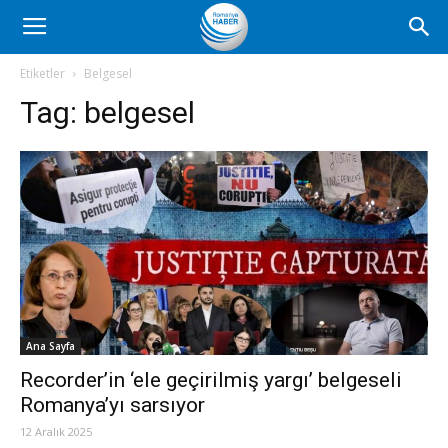
Romanya
Etiketler
Belgesel
Tag:
belgesel
Haber
Ana Sayfa
Recorder’in ‘ele geçirilmiş yargı’ belgeseli
Romanya’yı sarsıyor
12 Aralık 2025