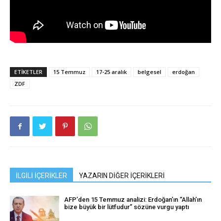
ETIKETLER
15 Temmuz
17-25 aralık
belgesel
erdoğan
ZDF
İLGİLİ İÇERİKLER
YAZARIN DİĞER İÇERİKLERİ
AFP’den 15 Temmuz analizi: Erdoğan’ın “Allah’ın
bize büyük bir lütfudur” sözüne vurgu yaptı