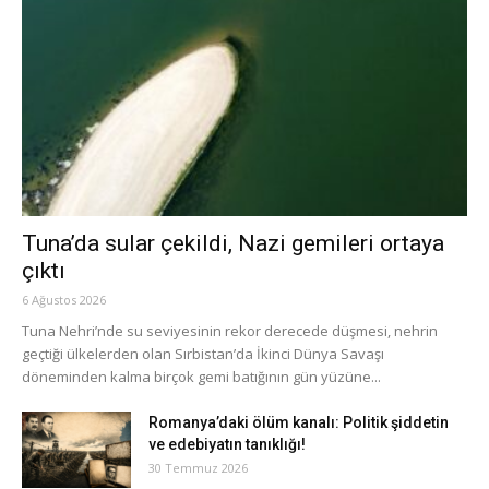
Tuna’da sular çekildi, Nazi gemileri ortaya
çıktı
6 Ağustos 2026
Tuna Nehri’nde su seviyesinin rekor derecede düşmesi, nehrin
geçtiği ülkelerden olan Sırbistan’da İkinci Dünya Savaşı
döneminden kalma birçok gemi batığının gün yüzüne...
Romanya’daki ölüm kanalı: Politik şiddetin
ve edebiyatın tanıklığı!
30 Temmuz 2026