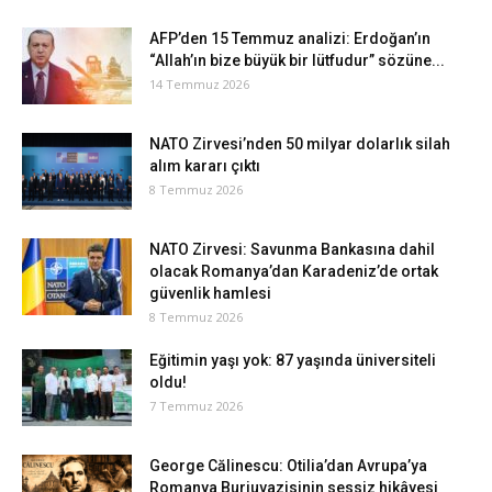
AFP’den 15 Temmuz analizi: Erdoğan’ın
“Allah’ın bize büyük bir lütfudur” sözüne...
14 Temmuz 2026
NATO Zirvesi’nden 50 milyar dolarlık silah
alım kararı çıktı
8 Temmuz 2026
NATO Zirvesi: Savunma Bankasına dahil
olacak Romanya’dan Karadeniz’de ortak
güvenlik hamlesi
8 Temmuz 2026
Eğitimin yaşı yok: 87 yaşında üniversiteli
oldu!
7 Temmuz 2026
George Călinescu: Otilia’dan Avrupa’ya
Romanya Burjuvazisinin sessiz hikâyesi