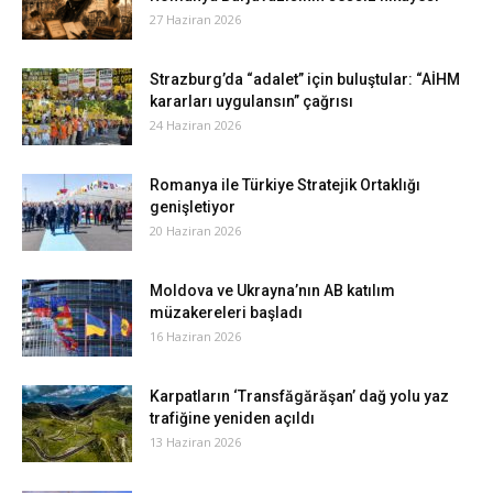
27 Haziran 2026
Strazburg’da “adalet” için buluştular: “AİHM
kararları uygulansın” çağrısı
24 Haziran 2026
Romanya ile Türkiye Stratejik Ortaklığı
genişletiyor
20 Haziran 2026
Moldova ve Ukrayna’nın AB katılım
müzakereleri başladı
16 Haziran 2026
Karpatların ‘Transfăgărăşan’ dağ yolu yaz
trafiğine yeniden açıldı
13 Haziran 2026