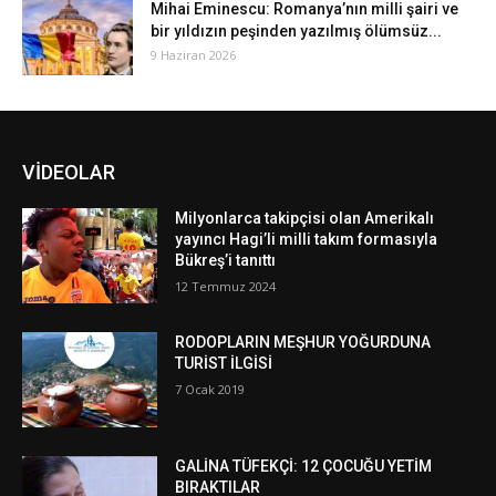
Mihai Eminescu: Romanya’nın milli şairi ve
bir yıldızın peşinden yazılmış ölümsüz...
9 Haziran 2026
VİDEOLAR
Milyonlarca takipçisi olan Amerikalı
yayıncı Hagi’li milli takım formasıyla
Bükreş’i tanıttı
12 Temmuz 2024
RODOPLARIN MEŞHUR YOĞURDUNA
TURİST İLGİSİ
7 Ocak 2019
GALİNA TÜFEKÇİ: 12 ÇOCUĞU YETİM
BIRAKTILAR