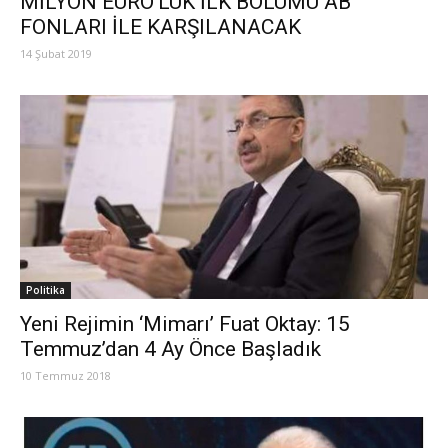
MİLYON EURO’LUK İLK BÖLÜMÜ AB
FONLARI İLE KARŞILANACAK
14 Şubat 2019
Politika
Yeni Rejimin ‘Mimarı’ Fuat Oktay: 15
Temmuz’dan 4 Ay Önce Başladık
10 Temmuz 2018