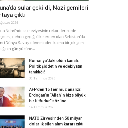
una’da sular çekildi, Nazi gemileri
rtaya çıktı
Ağustos 2026
na Nehri’nde su seviyesinin rekor derecede
şmesi, nehrin geçtiği ülkelerden olan Sırbistan’da
inci Dünya Savaşı döneminden kalma birçok gemi
tığının gün yüzüne...
Romanya’daki ölüm kanalı:
Politik şiddetin ve edebiyatın
tanıklığı!
30 Temmuz 2026
AFP’den 15 Temmuz analizi:
Erdoğan’ın “Allah’ın bize büyük
bir lütfudur” sözüne...
14 Temmuz 2026
NATO Zirvesi’nden 50 milyar
dolarlık silah alım kararı çıktı