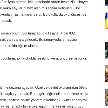
 milyon öğrenci için haftalardır süren belirsizlik nihayet
vaka sayılarını baz alan mili eğitim yetkilileri, ülke
 uygulanmasına karar verdi. Bu okullarda okul öncesi ve
 alacak.
ı senaryonun uygulanacağı okul sayısı 4 bin 892.
larak yarı yarıya gelecek. Bu senaryoda, sınavlara
kadro okulda eğitim alacak.
 uygulanacak. 7 okulda ise ikinci ve üçüncü senaryonun
timle sezonu açacak. Özel ve devlet okullarından 595’i,
öre açılış yapacak. Buna göre öğrenciler nöbetleşe okula
renci eğitime online yöntemle katılacak. İkinci senaryoyu
an kreş, anaokulu ve özel eğitim merkezleri oluşturuyor.