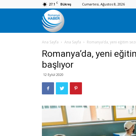
C
27.1
Cumartesi, Ağustos 8, 2026
Bükreş
Romanya
Ana Sayfa
Ana Sayfa
Romanya’da, yeni eğitim sez
Haber
Romanya’da, yeni eğiti
başlıyor
12 Eylül 2020