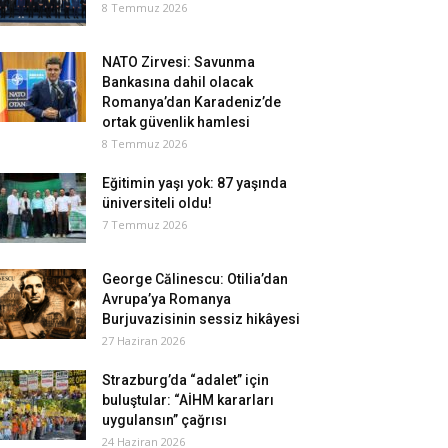
8 Temmuz 2026
NATO Zirvesi: Savunma
Bankasına dahil olacak
Romanya’dan Karadeniz’de
ortak güvenlik hamlesi
8 Temmuz 2026
Eğitimin yaşı yok: 87 yaşında
üniversiteli oldu!
7 Temmuz 2026
George Călinescu: Otilia’dan
Avrupa’ya Romanya
Burjuvazisinin sessiz hikâyesi
27 Haziran 2026
Strazburg’da “adalet” için
buluştular: “AİHM kararları
uygulansın” çağrısı
24 Haziran 2026