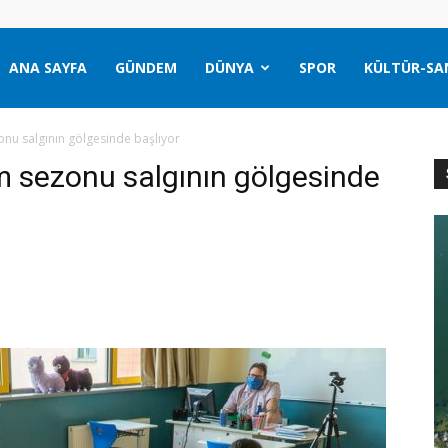
ANA SAYFA
GÜNDEM
DÜNYA
SPOR
KÜLTÜR-SA
onu salgının gölgesinde başlıyor
m sezonu salgının gölgesinde