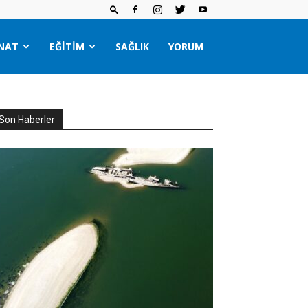
NAT
EĞITIM
SAĞLIK
YORUM
Son Haberler