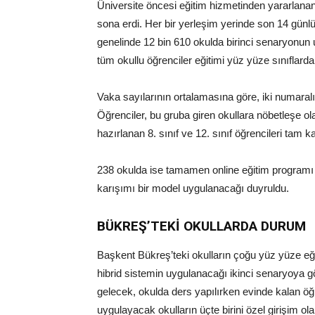
Üniversite öncesi eğitim hizmetinden yararlanan 3
sona erdi. Her bir yerleşim yerinde son 14 günlük 
genelinde 12 bin 610 okulda birinci senaryonun
tüm okullu öğrenciler eğitimi yüz yüze sınıflarda
Vaka sayılarının ortalamasına göre, iki numaral
Öğrenciler, bu gruba giren okullara nöbetleşe o
hazırlanan 8. sınıf ve 12. sınıf öğrencileri tam 
238 okulda ise tamamen online eğitim programı
karışımı bir model uygulanacağı duyruldu.
BÜKREŞ’TEKİ OKULLARDA DURUM
Başkent Bükreş’teki okulların çoğu yüz yüze eği
hibrid sistemin uygulanacağı ikinci senaryoya g
gelecek, okulda ders yapılırken evinde kalan öğ
uygulayacak okulların üçte birini özel girişim ol