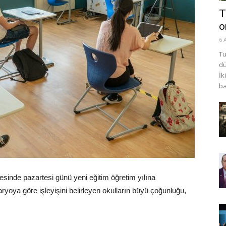
T
o
6 
Tu
dü
İk
ba
sinde pazartesi günü yeni eğitim öğretim yılına
aryoya göre işleyişini belirleyen okulların büyü çoğunluğu,