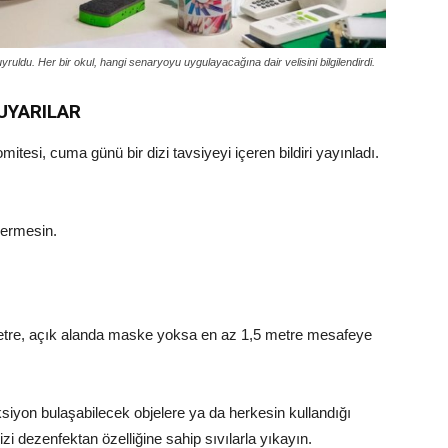
uldu. Her bir okul, hangi senaryoyu uygulayacağına dair velisini bilgilendirdi.
UYARILAR
tesi, cuma günü bir dizi tavsiyeyi içeren bildiri yayınladı.
dermesin.
etre, açık alanda maske yoksa en az 1,5 metre mesafeye
siyon bulaşabilecek objelere ya da herkesin kullandığı
i dezenfektan özelliğine sahip sıvılarla yıkayın.