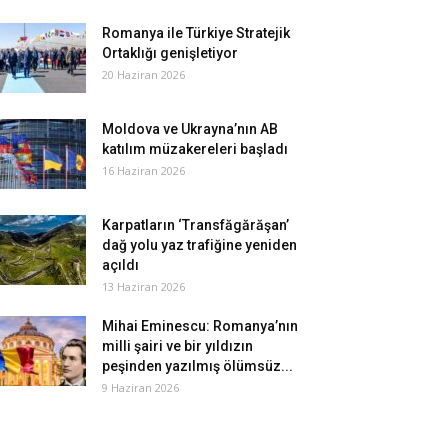
Romanya ile Türkiye Stratejik
Ortaklığı genişletiyor
20 Haziran 2026
Moldova ve Ukrayna’nın AB
katılım müzakereleri başladı
16 Haziran 2026
Karpatların ‘Transfăgărăşan’
dağ yolu yaz trafiğine yeniden
açıldı
13 Haziran 2026
Mihai Eminescu: Romanya’nın
milli şairi ve bir yıldızın
peşinden yazılmış ölümsüz...
9 Haziran 2026