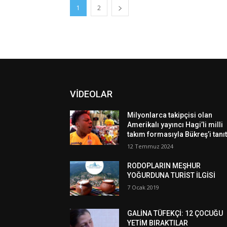
1
2
VİDEOLAR
Milyonlarca takipçisi olan
Amerikalı yayıncı Hagi’li milli
takım formasıyla Bükreş’i tanıt
12 Temmuz 2024
RODOPLARIN MEŞHUR
YOĞURDUNA TURİST İLGİSİ
7 Ocak 2019
GALİNA TÜFEKÇİ: 12 ÇOCUĞU
YETİM BIRAKTILAR