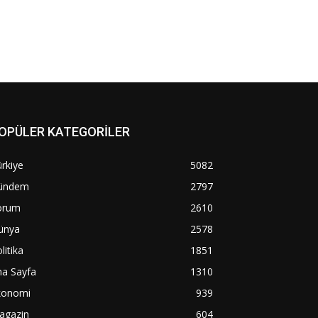
OPÜLER KATEGORİLER
rkiye
5082
ündem
2797
orum
2610
ünya
2578
litika
1851
na Sayfa
1310
konomi
939
agazin
604