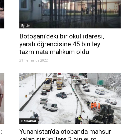
Eğitim
Botoșani’deki bir okul idaresi,
yaralı öğrencisine 45 bin ley
tazminata mahkum oldu
31 Temmuz 2022
Balkanlar
:
Yunanistan’da otobanda mahsur
kalan sürücülere 2 bin euro