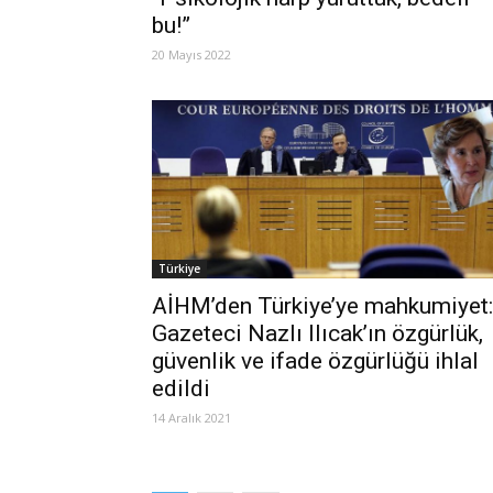
bu!”
20 Mayıs 2022
Türkiye
AİHM’den Türkiye’ye mahkumiyet:
Gazeteci Nazlı Ilıcak’ın özgürlük,
güvenlik ve ifade özgürlüğü ihlal
edildi
14 Aralık 2021