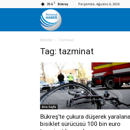
C
35.6
Perşembe, Ağustos 6, 2026
Bükreş
Romanya
Etiketler
Tazminat
Haber
Tag:
tazminat
Ana Sayfa
Bükreş’te çukura düşerek yaralan
bisiklet sürücüsü 100 bin euro