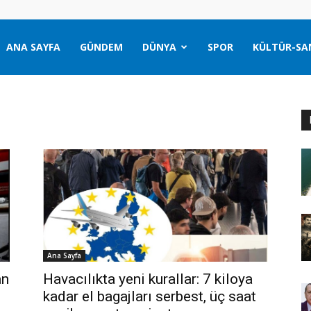
ANA SAYFA
GÜNDEM
DÜNYA
SPOR
KÜLTÜR-SA
Ana Sayfa
an
Havacılıkta yeni kurallar: 7 kiloya
kadar el bagajları serbest, üç saat