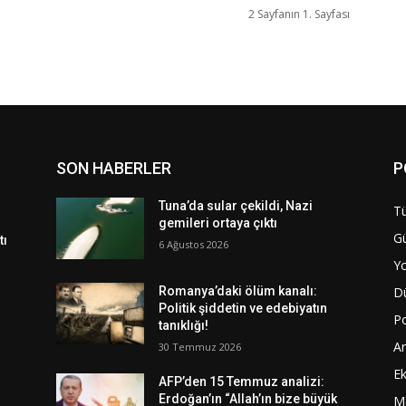
2 Sayfanın 1. Sayfası
SON HABERLER
P
Tuna’da sular çekildi, Nazi
Tü
gemileri ortaya çıktı
G
tı
6 Ağustos 2026
Y
D
Romanya’daki ölüm kanalı:
Politik şiddetin ve edebiyatın
Po
tanıklığı!
A
30 Temmuz 2026
E
AFP’den 15 Temmuz analizi:
Erdoğan’ın “Allah’ın bize büyük
M