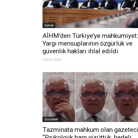
Genel
AİHM’den Türkiye’ye mahkumiyet:
Yargı mensuplarının özgürlük ve
güvenlik hakları ihlal edildi
6 Eylül 2022
Gündem
Tazminata mahkum olan gazeteci
“Psikolojik harp yürüttük, bedeli