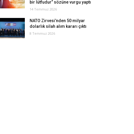
bir lütfudur” sözüne vurgu yaptı
14 Temmuz 2026
NATO Zirvesi’nden 50 milyar
dolarlık silah alım kararı çıktı
8 Temmuz 2026