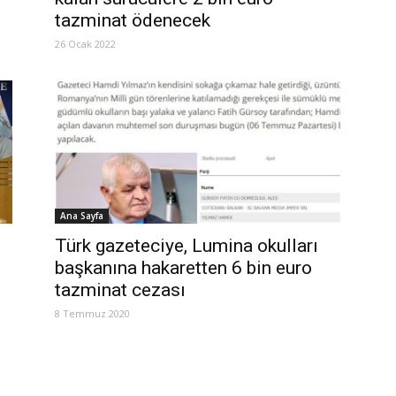
tazminat ödenecek
26 Ocak 2022
Ana Sayfa
Türk gazeteciye, Lumina okulları
başkanına hakaretten 6 bin euro
tazminat cezası
8 Temmuz 2020