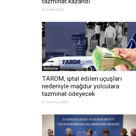
tazminat kazandı
26 Şubat 2026
Balkanlar
TAROM, iptal edilen uçuşları
nedeniyle mağdur yolculara
tazminat ödeyecek
9 Temmuz 2024