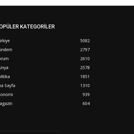
OPÜLER KATEGORİLER
rkiye
5082
ündem
2797
orum
2610
ünya
2578
litika
1851
na Sayfa
1310
konomi
939
agazin
604