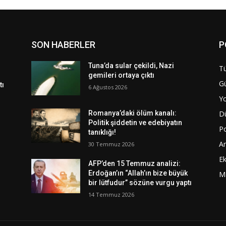
SON HABERLER
P
Tuna’da sular çekildi, Nazi
Tü
gemileri ortaya çıktı
G
tı
6 Ağustos 2026
Y
D
Romanya’daki ölüm kanalı:
Politik şiddetin ve edebiyatın
Po
tanıklığı!
A
30 Temmuz 2026
E
AFP’den 15 Temmuz analizi:
Erdoğan’ın “Allah’ın bize büyük
M
bir lütfudur” sözüne vurgu yaptı
14 Temmuz 2026