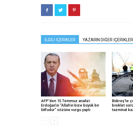
İLGİLİ İÇERİKLER
YAZARIN DİĞER İÇERİKLER
AFP’den 15 Temmuz analizi:
Bükreş’te ç
Erdoğan’ın “Allah’ın bize büyük bir
bisiklet sür
lütfudur” sözüne vurgu yaptı
tazminat ka