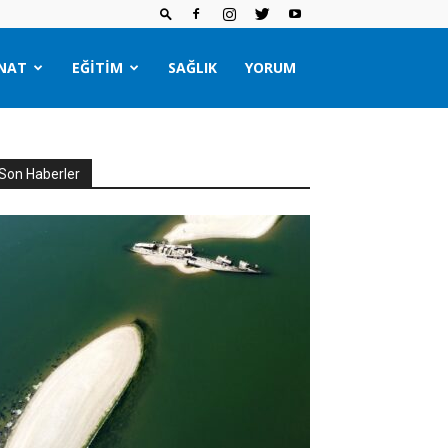
NAT
EĞITIM
SAĞLIK
YORUM
Son Haberler