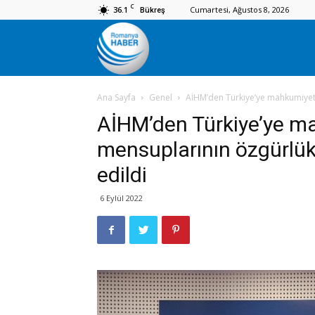
C
36.1
Cumartesi, Ağustos 8, 2026
Bükreş
Romanya
Ana Sayfa
Genel
AİHM’den Türkiye’ye mahkumiyet: 
Haber
AİHM’den Türkiye’ye ma
mensuplarının özgürlük 
edildi
6 Eylül 2022