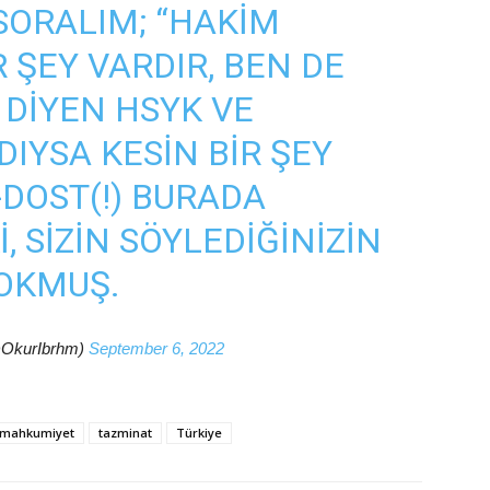
SORALIM; “HAKIM
 ŞEY VARDIR, BEN DE
 DIYEN HSYK VE
IYSA KESIN BIR ŞEY
-DOST(!) BURADA
, SIZIN SÖYLEDIĞINIZIN
YOKMUŞ.
@OkurIbrhm)
September 6, 2022
mahkumiyet
tazminat
Türkiye