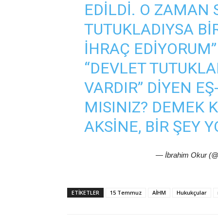
EDILDI. O ZAMAN 
TUTUKLADIYSA BIR
IHRAÇ EDIYORUM”
“DEVLET TUTUKLAD
VARDIR” DIYEN EŞ
MISINIZ? DEMEK KI
AKSINE, BIR ŞEY 
— İbrahim Okur (
ETIKETLER
15 Temmuz
AİHM
Hukukçular