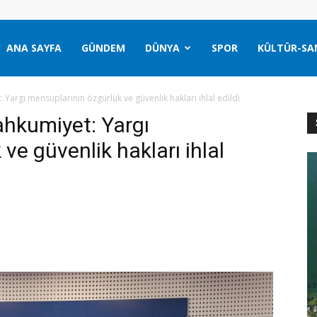
ANA SAYFA
GÜNDEM
DÜNYA
SPOR
KÜLTÜR-SA
Yargı mensuplarının özgürlük ve güvenlik hakları ihlal edildi
hkumiyet: Yargı
ve güvenlik hakları ihlal