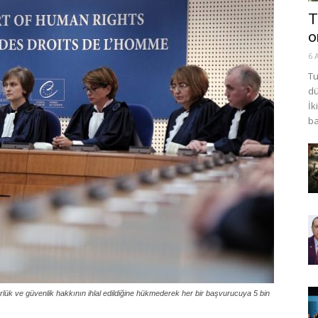
T
o
6 
Tu
dü
İk
ba
 ve güvenlik hakkının ihlal edildiğine hükmederek her bir başvurucuya 5 bin