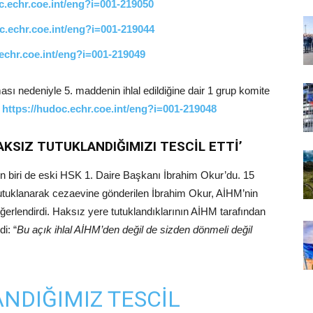
c.echr.coe.int/eng?i=001-219050
c.echr.coe.int/eng?i=001-219044
.echr.coe.int/eng?i=001-219049
 nedeniyle 5. maddenin ihlal edildiğine dair 1 grup komite
:
https://hudoc.echr.coe.int/eng?i=001-219048
AKSIZ TUTUKLANDIĞIMIZI TESCİL ETTİ’
den biri de eski HSK 1. Daire Başkanı İbrahim Okur’du. 15
utuklanarak cezaevine gönderilen İbrahim Okur, AİHM’nin
erlendirdi. Haksız yere tutuklandıklarının AİHM tarafından
di: “
Bu açık ihlal AİHM’den değil de sizden dönmeli değil
NDIĞIMIZ TESCIL