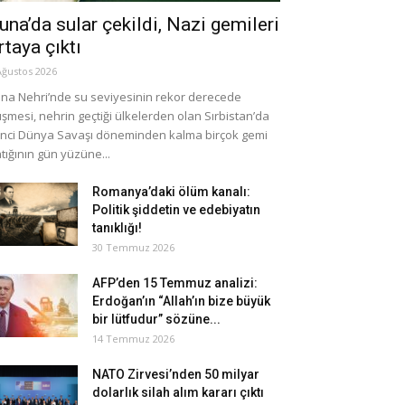
una’da sular çekildi, Nazi gemileri
rtaya çıktı
Ağustos 2026
na Nehri’nde su seviyesinin rekor derecede
şmesi, nehrin geçtiği ülkelerden olan Sırbistan’da
inci Dünya Savaşı döneminden kalma birçok gemi
tığının gün yüzüne...
Romanya’daki ölüm kanalı:
Politik şiddetin ve edebiyatın
tanıklığı!
30 Temmuz 2026
AFP’den 15 Temmuz analizi:
Erdoğan’ın “Allah’ın bize büyük
bir lütfudur” sözüne...
14 Temmuz 2026
NATO Zirvesi’nden 50 milyar
dolarlık silah alım kararı çıktı