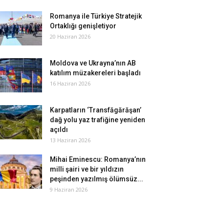
Romanya ile Türkiye Stratejik
Ortaklığı genişletiyor
20 Haziran 2026
Moldova ve Ukrayna’nın AB
katılım müzakereleri başladı
16 Haziran 2026
Karpatların ‘Transfăgărăşan’
dağ yolu yaz trafiğine yeniden
açıldı
13 Haziran 2026
Mihai Eminescu: Romanya’nın
milli şairi ve bir yıldızın
peşinden yazılmış ölümsüz...
9 Haziran 2026