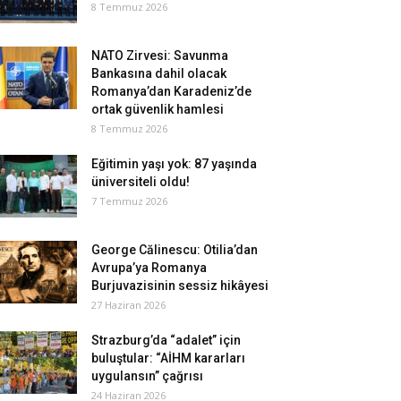
8 Temmuz 2026
NATO Zirvesi: Savunma
Bankasına dahil olacak
Romanya’dan Karadeniz’de
ortak güvenlik hamlesi
8 Temmuz 2026
Eğitimin yaşı yok: 87 yaşında
üniversiteli oldu!
7 Temmuz 2026
George Călinescu: Otilia’dan
Avrupa’ya Romanya
Burjuvazisinin sessiz hikâyesi
27 Haziran 2026
Strazburg’da “adalet” için
buluştular: “AİHM kararları
uygulansın” çağrısı
24 Haziran 2026