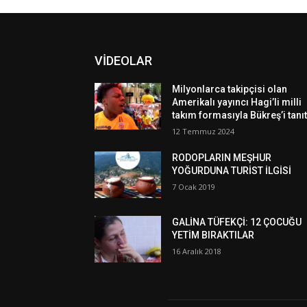
VİDEOLAR
Milyonlarca takipçisi olan
Amerikalı yayıncı Hagi’li milli
takım formasıyla Bükreş’i tanıt
12 Temmuz 2024
RODOPLARIN MEŞHUR
YOĞURDUNA TURİST İLGİSİ
7 Ocak 2019
GALİNA TÜFEKÇİ: 12 ÇOCUĞU
YETİM BIRAKTILAR
16 Aralık 2018