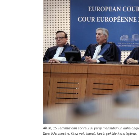
AİHM, 15 Temmuz'dan sonra 230 yargı mensubunun daha özgürlük
Euro ödenmesine, itiraz yolu kapalı, kesin şekilde kararlaştırdı.