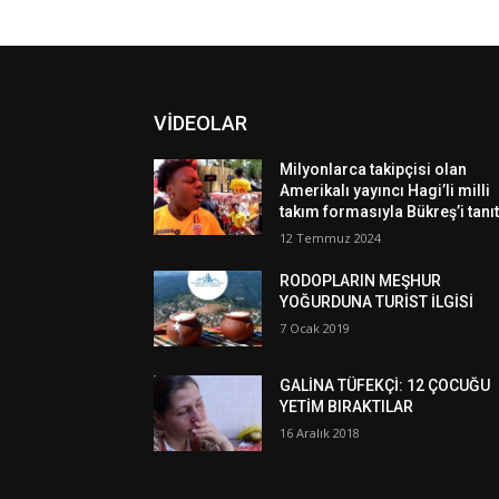
VİDEOLAR
Milyonlarca takipçisi olan
Amerikalı yayıncı Hagi’li milli
takım formasıyla Bükreş’i tanıt
12 Temmuz 2024
RODOPLARIN MEŞHUR
YOĞURDUNA TURİST İLGİSİ
7 Ocak 2019
GALİNA TÜFEKÇİ: 12 ÇOCUĞU
YETİM BIRAKTILAR
16 Aralık 2018