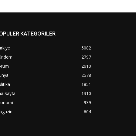
OPÜLER KATEGORİLER
rkiye
5082
ündem
2797
orum
2610
ünya
2578
litika
1851
na Sayfa
1310
konomi
939
agazin
604