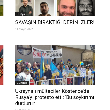
Dünya
SAVAŞIN BIRAKTIĞI DERİN İZLER!
11 Mayıs 2022
Gündem
Ukraynalı mülteciler Köstence’de
Rusya’yı protesto etti: ‘Bu soykırımı
durdurun!’
16 Nisan 2022