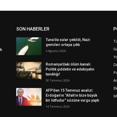
SON HABERLER
P
Tuna’da sular çekildi, Nazi
Tü
gemileri ortaya çıktı
G
tı
6 Ağustos 2026
Y
D
Romanya’daki ölüm kanalı:
Politik şiddetin ve edebiyatın
Po
tanıklığı!
A
30 Temmuz 2026
E
AFP’den 15 Temmuz analizi:
Erdoğan’ın “Allah’ın bize büyük
M
bir lütfudur” sözüne vurgu yaptı
14 Temmuz 2026