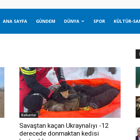
ANA SAYFA
GÜNDEM
DÜNYA
SPOR
KÜLTÜR-SA
Balkanlar
Savaştan kaçan Ukraynalıyı -12
derecede donmaktan kedisi