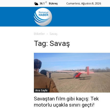
C
36.1
Cumartesi, Ağustos 8, 2026
Bükreş
Romanya
Etiketler
Savaş
Haber
Tag:
Savaş
Ana Sayfa
Savaştan film gibi kaçış: Tek
motorlu uçakla sınırı geçti!