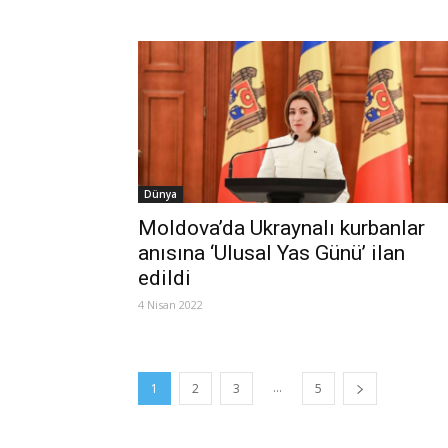
Dünya
Moldova’da Ukraynalı kurbanlar
anısına ‘Ulusal Yas Günü’ ilan
edildi
4 Nisan 2022
...
1
2
3
5