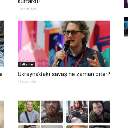
kurtardı!
9 Aralık 2024
Balkanlar
e
Ukrayna’daki savaş ne zaman biter?
16 Şubat 2024