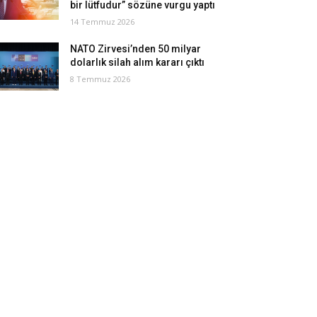
bir lütfudur” sözüne vurgu yaptı
14 Temmuz 2026
NATO Zirvesi’nden 50 milyar
dolarlık silah alım kararı çıktı
8 Temmuz 2026