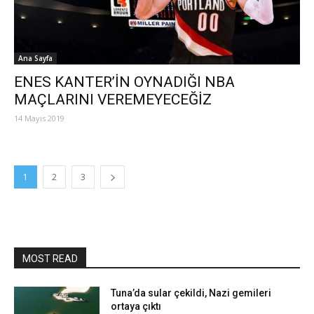
Ana Sayfa
ENES KANTER’İN OYNADIĞI NBA
MAÇLARINI VEREMEYECEĞİZ
14 Mayıs 2019
1
2
3
MOST READ
Tuna’da sular çekildi, Nazi gemileri
ortaya çıktı