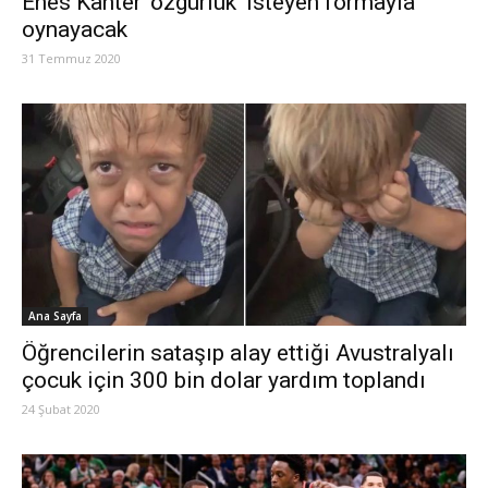
Enes Kanter ‘özgürlük’ isteyen formayla
oynayacak
31 Temmuz 2020
Ana Sayfa
Öğrencilerin sataşıp alay ettiği Avustralyalı
çocuk için 300 bin dolar yardım toplandı
24 Şubat 2020