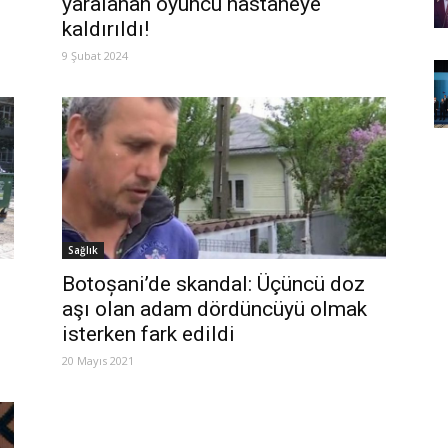
yaralanan oyuncu hastaneye
kaldırıldı!
9 Şubat 2024
Sağlık
Botoșani’de skandal: Üçüncü doz
aşı olan adam dördüncüyü olmak
isterken fark edildi
20 Mayıs 2021