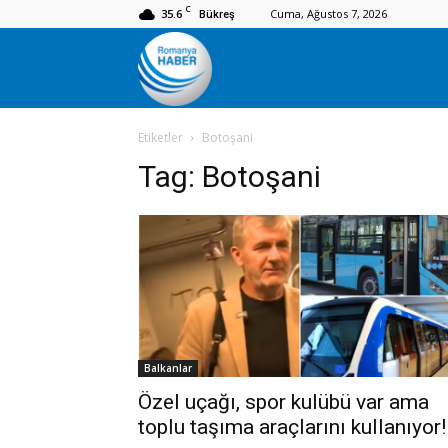
C
35.6
Cuma, Ağustos 7, 2026
Bükreş
Romanya
Etiketler
Botoşani
Haber
Tag:
Botoşani
Balkanlar
Özel uçağı, spor kulübü var ama
toplu taşıma araçlarını kullanıyor!