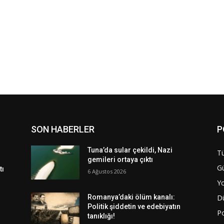
SON HABERLER
P
Tuna’da sular çekildi, Nazi
Tü
gemileri ortaya çıktı
G
tı
6 Ağustos 2026
Y
D
Romanya’daki ölüm kanalı:
Politik şiddetin ve edebiyatın
Po
tanıklığı!