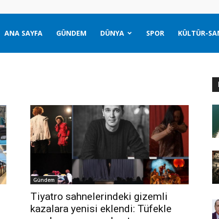
ANA SAYFA
GÜNDEM
DÜNYA
SPOR
KÜLTÜR-SA
Gündem
Tiyatro sahnelerindeki gizemli
kazalara yenisi eklendi: Tüfekle