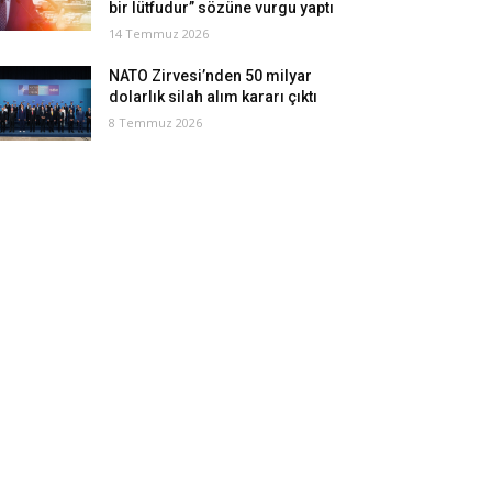
bir lütfudur” sözüne vurgu yaptı
14 Temmuz 2026
NATO Zirvesi’nden 50 milyar
dolarlık silah alım kararı çıktı
8 Temmuz 2026