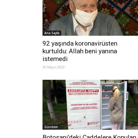
Ana Sayfa
92 yaşında koronavirüsten
kurtuldu: Allah beni yanına
istemedi
30 Mayıs 2020
Gündem
Botoşani’deki Caddelere Konulan