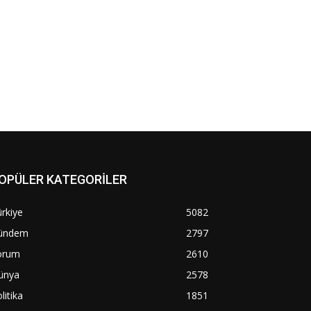
OPÜLER KATEGORİLER
rkiye
5082
ündem
2797
orum
2610
ünya
2578
litika
1851