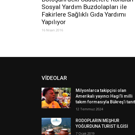
Sosyal Yardım Buzdolapları ile
Fakirlere Sağlıklı Gıda Yardımı
Yapılıyor
16 Nisan 2016
VİDEOLAR
Milyonlarca takipçisi olan
Amerikalı yayıncı Hagi’li milli
takım formasıyla Bükreş’i tanıt
12 Temmuz 2024
RODOPLARIN MEŞHUR
YOĞURDUNA TURİST İLGİSİ
7 Ocak 2019