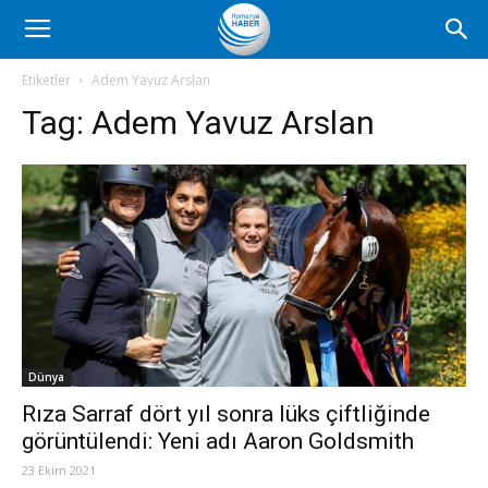
Romanya
Etiketler
Adem Yavuz Arslan
Tag:
Adem Yavuz Arslan
Haber
Dünya
Rıza Sarraf dört yıl sonra lüks çiftliğinde
görüntülendi: Yeni adı Aaron Goldsmith
23 Ekim 2021