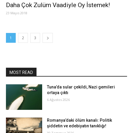
Daha Çok Zulüm Vaadiyle Oy İstemek!
23 Mayıs 2018
1
2
3
MOST READ
Tuna’da sular çekildi, Nazi gemileri
ortaya çıktı
6 Ağustos 2026
Romanya’daki ölüm kanalı: Politik
şiddetin ve edebiyatın tanıklığı!
30 Temmuz 2026