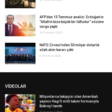
AFP’den 15 Temmuz analizi: Erdoğan’ın
“Allah’ın bize büyük bir lütfudur” sözüne
vurgu yaptı
14 Temmuz 2026
NATO Zirvesi’nden 50 milyar dolarlık
silah alım kararı çıktı
8 Temmuz 2026
VİDEOLAR
Milyonlarca takipçisi olan Amerikalı
yayıncı Hagi’li milli takım formasıyla
Bükreş’i tanıttı
12 Temmuz 2024