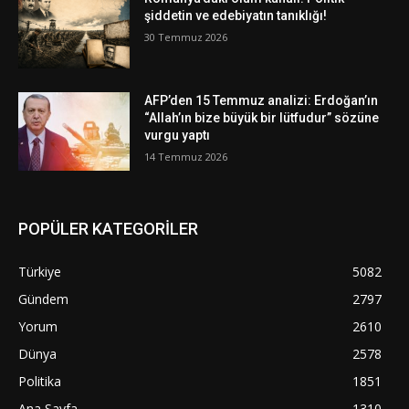
şiddetin ve edebiyatın tanıklığı!
30 Temmuz 2026
AFP’den 15 Temmuz analizi: Erdoğan’ın
“Allah’ın bize büyük bir lütfudur” sözüne
vurgu yaptı
14 Temmuz 2026
POPÜLER KATEGORİLER
Türkiye
5082
Gündem
2797
Yorum
2610
Dünya
2578
Politika
1851
Ana Sayfa
1310