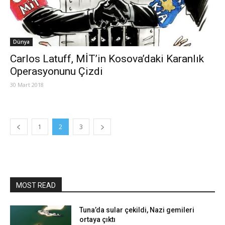
Dünya
Carlos Latuff, MİT’in Kosova’daki Karanlık
Operasyonunu Çizdi
30 Mart 2018
1
2
3
MOST READ
Tuna’da sular çekildi, Nazi gemileri
ortaya çıktı