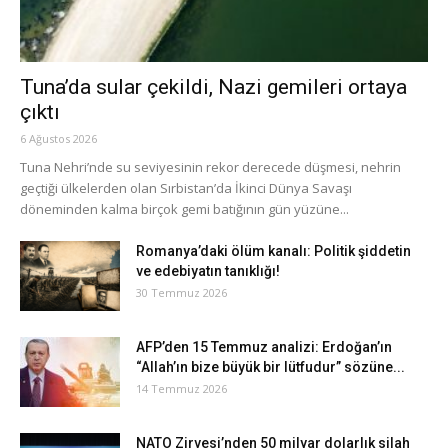
Tuna’da sular çekildi, Nazi gemileri ortaya
çıktı
6 Ağustos 2026
Tuna Nehri’nde su seviyesinin rekor derecede düşmesi, nehrin
geçtiği ülkelerden olan Sırbistan’da İkinci Dünya Savaşı
döneminden kalma birçok gemi batığının gün yüzüne...
Romanya’daki ölüm kanalı: Politik şiddetin
ve edebiyatın tanıklığı!
30 Temmuz 2026
AFP’den 15 Temmuz analizi: Erdoğan’ın
“Allah’ın bize büyük bir lütfudur” sözüne...
14 Temmuz 2026
NATO Zirvesi’nden 50 milyar dolarlık silah