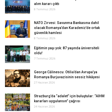
alım kararı çıktı
8 Temmuz 2026
NATO Zirvesi: Savunma Bankasına dahil
olacak Romanya’dan Karadeniz’de ortak
güvenlik hamlesi
8 Temmuz 2026
Eğitimin yaşı yok: 87 yaşında üniversiteli
oldu!
7 Temmuz 2026
George Călinescu: Otilia’dan Avrupa’ya
Romanya Burjuvazisinin sessiz hikâyesi
27 Haziran 2026
Strazburg’da “adalet” için buluştular: “AİHM
kararları uygulansın” çağrısı
24 Haziran 2026