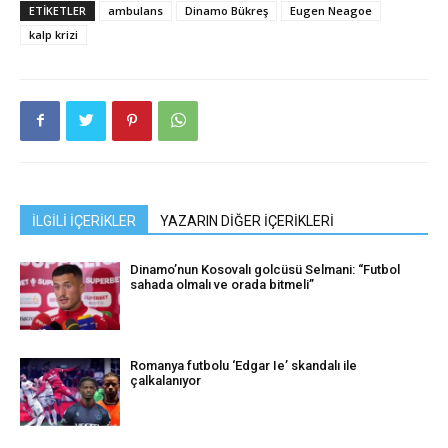
ETIKETLER
ambulans
Dinamo Bükreş
Eugen Neagoe
kalp krizi
İLGİLİ İÇERİKLER
YAZARIN DİĞER İÇERİKLERİ
Dinamo’nun Kosovalı golcüsü Selmani: “Futbol
sahada olmalı ve orada bitmeli”
Romanya futbolu ‘Edgar Ie’ skandalı ile
çalkalanıyor