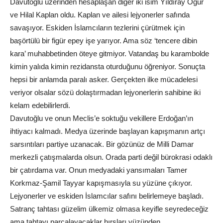
Davutoğlu üzerinden hesaplaşan diğer iki isim Yıldıray Oğur
ve Hilal Kaplan oldu. Kaplan ve ailesi lejyonerler safında
savaşıyor. Eskiden İslamcıların tezlerini çürütmek için
başörtülü bir figür epey işe yarıyor. Ama söz ‘tencere dibin
kara’ muhabbetinden öteye gitmiyor. Vatandaş bu karambolde
kimin yalıda kimin rezidansta oturduğunu öğreniyor. Sonuçta
hepsi bir anlamda paralı asker. Gerçekten ilke mücadelesi
veriyor olsalar sözü dolaştırmadan lejyonerlerin sahibine iki
kelam edebilirlerdi.
Davutoğlu ve onun Meclis’e soktuğu vekillere Erdoğan’ın
ihtiyacı kalmadı. Medya üzerinde başlayan kapışmanın artçı
sarsıntıları partiye uzanacak. Bir gözünüz de Milli Damar
merkezli çatışmalarda olsun. Orada parti değil bürokrasi odaklı
bir çatırdama var. Onun medyadaki yansımaları Tamer
Korkmaz-Şamil Tayyar kapışmasıyla su yüzüne çıkıyor.
Lejyonerler ve eskiden İslamcılar safını belirlemeye başladı.
Satranç tahtası güzelim ülkemiz olmasa keyifle seyredeceğiz
ama tahtayı parçalayacaklar hırsları yüzünden.