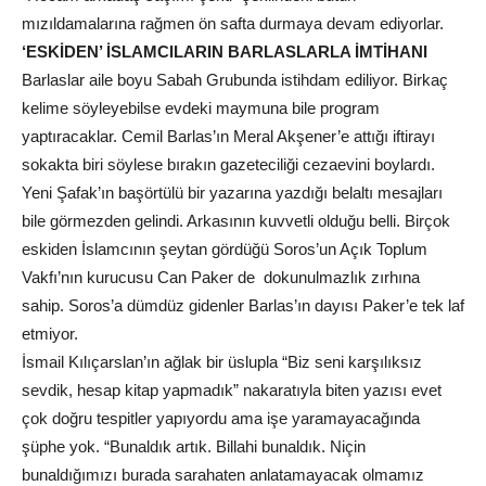
mızıldamalarına rağmen ön safta durmaya devam ediyorlar.
‘ESKİDEN’ İSLAMCILARIN BARLASLARLA İMTİHANI
Barlaslar aile boyu Sabah Grubunda istihdam ediliyor. Birkaç
kelime söyleyebilse evdeki maymuna bile program
yaptıracaklar. Cemil Barlas’ın Meral Akşener’e attığı iftirayı
sokakta biri söylese bırakın gazeteciliği cezaevini boylardı.
Yeni Şafak’ın başörtülü bir yazarına yazdığı belaltı mesajları
bile görmezden gelindi. Arkasının kuvvetli olduğu belli. Birçok
eskiden İslamcının şeytan gördüğü Soros’un Açık Toplum
Vakfı’nın kurucusu Can Paker de dokunulmazlık zırhına
sahip. Soros’a dümdüz gidenler Barlas’ın dayısı Paker’e tek laf
etmiyor.
İsmail Kılıçarslan’ın ağlak bir üslupla “Biz seni karşılıksız
sevdik, hesap kitap yapmadık” nakaratıyla biten yazısı evet
çok doğru tespitler yapıyordu ama işe yaramayacağında
şüphe yok. “Bunaldık artık. Billahi bunaldık. Niçin
bunaldığımızı burada sarahaten anlatamayacak olmamız