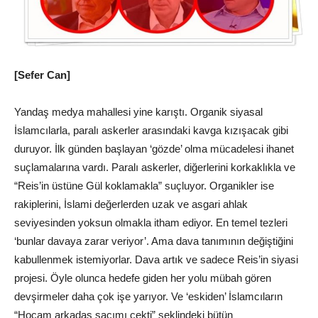
[Sefer Can]
Yandaş medya mahallesi yine karıştı. Organik siyasal
İslamcılarla, paralı askerler arasındaki kavga kızışacak gibi
duruyor. İlk günden başlayan ‘gözde’ olma mücadelesi ihanet
suçlamalarına vardı. Paralı askerler, diğerlerini korkaklıkla ve
“Reis’in üstüne Gül koklamakla” suçluyor. Organikler ise
rakiplerini, İslami değerlerden uzak ve asgari ahlak
seviyesinden yoksun olmakla itham ediyor. En temel tezleri
‘bunlar davaya zarar veriyor’. Ama dava tanımının değiştiğini
kabullenmek istemiyorlar. Dava artık ve sadece Reis’in siyasi
projesi. Öyle olunca hedefe giden her yolu mübah gören
devşirmeler daha çok işe yarıyor. Ve ‘eskiden’ İslamcıların
“Hocam arkadaş saçımı çekti” şeklindeki bütün