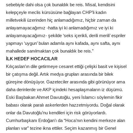
sebebiyle dahi olsa çok bunaldık be reis. Misal, kendisini
kelepçeyle meclis kürsüsüne bağlayan CHP’li kadın
milletvekili üzerinden hiç anlamadığımız, hiçbir zaman da
anlayamayacağımız -hatta iyi ki anlamadığımız ve iyi ki
anlayamayacağımız- şekilde ‘seks içerikli, derili merili’ espriler
yapmayı ‘uygun’ bulan adamla aynı kafada, aynı safta, aynı
mahallede sanılmaktan çok bunaldık be reis.”
İLK HEDEF HOCACILAR
Kılıçaslan’ın dile getirmeye cesaret ettiği çelişki basit ve kişisel
bir çatışma değil. Artık medya grupları arasında bir bilek
güreşine dönüşüyor. Gazeteciler arasında gibi görünüyor ama
daha derinlerde ve AKP içindeki hesaplaşmaların iz düşümü.
Eski Başbakan Ahmet Davutoğlu, yeni İslamcı söylemin fikir
babası olarak paralı askerlerden hazzetmiyordu. Doğal olarak
onlar da Davutoğlu’nu kendileri için risk görüyorlardı.
Cumhurbaşkanı Erdoğan’ı da “Hoca’nın kendini merkeze alan
planları var” tezine ikna ettiler. Seçim kazanmış bir Genel