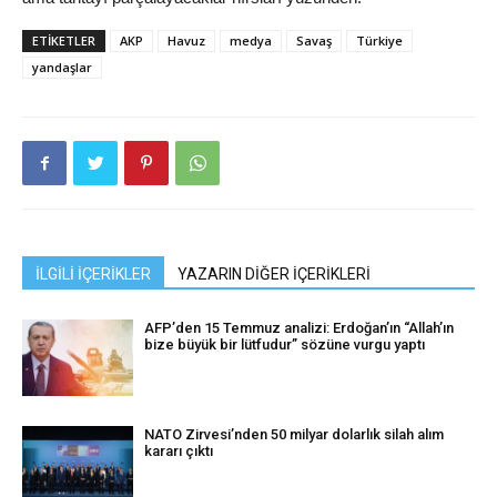
ETIKETLER
AKP
Havuz
medya
Savaş
Türkiye
yandaşlar
İLGİLİ İÇERİKLER
YAZARIN DİĞER İÇERİKLERİ
AFP’den 15 Temmuz analizi: Erdoğan’ın “Allah’ın
bize büyük bir lütfudur” sözüne vurgu yaptı
NATO Zirvesi’nden 50 milyar dolarlık silah alım
kararı çıktı