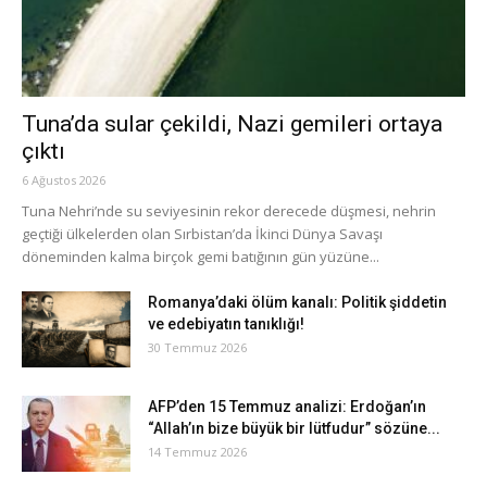
Tuna’da sular çekildi, Nazi gemileri ortaya
çıktı
6 Ağustos 2026
Tuna Nehri’nde su seviyesinin rekor derecede düşmesi, nehrin
geçtiği ülkelerden olan Sırbistan’da İkinci Dünya Savaşı
döneminden kalma birçok gemi batığının gün yüzüne...
Romanya’daki ölüm kanalı: Politik şiddetin
ve edebiyatın tanıklığı!
30 Temmuz 2026
AFP’den 15 Temmuz analizi: Erdoğan’ın
“Allah’ın bize büyük bir lütfudur” sözüne...
14 Temmuz 2026