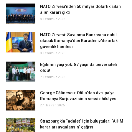
NATO Zirvesi’nden 50 milyar dolarlık silah
alım kararı çıktı
8 Temmuz 2026
NATO Zirvesi: Savunma Bankasına dahil
olacak Romanya’dan Karadeniz’de ortak
güvenlik hamlesi
8 Temmuz 2026
Eğitimin yaşı yok: 87 yaşında üniversiteli
oldu!
7 Temmuz 2026
George Călinescu: Otilia’dan Avrupa’ya
Romanya Burjuvazisinin sessiz hikâyesi
27 Haziran 2026
Strazburg’da “adalet” için buluştular: “AİHM
kararları uygulansın” çağrısı