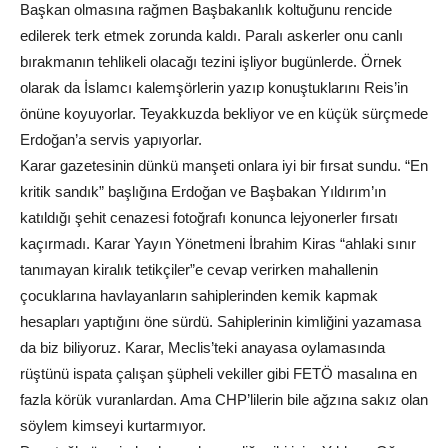
Başkan olmasına rağmen Başbakanlık koltuğunu rencide
edilerek terk etmek zorunda kaldı. Paralı askerler onu canlı
bırakmanın tehlikeli olacağı tezini işliyor bugünlerde. Örnek
olarak da İslamcı kalemşörlerin yazıp konuştuklarını Reis’in
önüne koyuyorlar. Teyakkuzda bekliyor ve en küçük sürçmede
Erdoğan’a servis yapıyorlar.
Karar gazetesinin dünkü manşeti onlara iyi bir fırsat sundu. “En
kritik sandık” başlığına Erdoğan ve Başbakan Yıldırım’ın
katıldığı şehit cenazesi fotoğrafı konunca lejyonerler fırsatı
kaçırmadı. Karar Yayın Yönetmeni İbrahim Kiras “ahlaki sınır
tanımayan kiralık tetikçiler”e cevap verirken mahallenin
çocuklarına havlayanların sahiplerinden kemik kapmak
hesapları yaptığını öne sürdü. Sahiplerinin kimliğini yazamasa
da biz biliyoruz. Karar, Meclis’teki anayasa oylamasında
rüştünü ispata çalışan şüpheli vekiller gibi FETÖ masalına en
fazla körük vuranlardan. Ama CHP’lilerin bile ağzına sakız olan
söylem kimseyi kurtarmıyor.