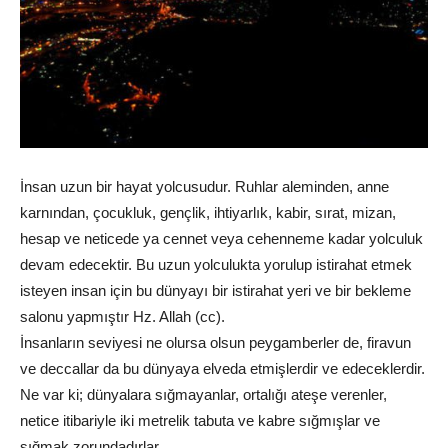
İnsan uzun bir hayat yolcusudur. Ruhlar aleminden, anne
karnından, çocukluk, gençlik, ihtiyarlık, kabir, sırat, mizan,
hesap ve neticede ya cennet veya cehenneme kadar yolculuk
devam edecektir. Bu uzun yolculukta yorulup istirahat etmek
isteyen insan için bu dünyayı bir istirahat yeri ve bir bekleme
salonu yapmıştır Hz. Allah (cc).
İnsanların seviyesi ne olursa olsun peygamberler de, firavun
ve deccallar da bu dünyaya elveda etmişlerdir ve edeceklerdir.
Ne var ki; dünyalara sığmayanlar, ortalığı ateşe verenler,
netice itibariyle iki metrelik tabuta ve kabre sığmışlar ve
sığmak zorundadırlar.