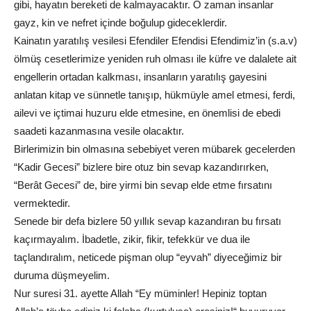
gibi, hayatın bereketi de kalmayacaktır. O zaman insanlar
gayz, kin ve nefret içinde boğulup gideceklerdir.
Kainatın yaratılış vesilesi Efendiler Efendisi Efendimiz’in (s.a.v)
ölmüş cesetlerimize yeniden ruh olması ile küfre ve dalalete ait
engellerin ortadan kalkması, insanların yaratılış gayesini
anlatan kitap ve sünnetle tanışıp, hükmüyle amel etmesi, ferdi,
ailevi ve içtimai huzuru elde etmesine, en önemlisi de ebedi
saadeti kazanmasına vesile olacaktır.
Birlerimizin bin olmasına sebebiyet veren mübarek gecelerden
“Kadir Gecesi” bizlere bire otuz bin sevap kazandırırken,
“Berât Gecesi” de, bire yirmi bin sevap elde etme fırsatını
vermektedir.
Senede bir defa bizlere 50 yıllık sevap kazandıran bu fırsatı
kaçırmayalım. İbadetle, zikir, fikir, tefekkür ve dua ile
taçlandıralım, neticede pişman olup “eyvah” diyeceğimiz bir
duruma düşmeyelim.
Nur suresi 31. ayette Allah “Ey müminler! Hepiniz toptan