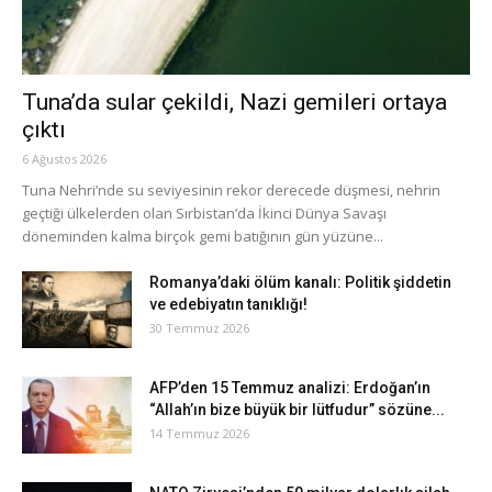
Tuna’da sular çekildi, Nazi gemileri ortaya
çıktı
6 Ağustos 2026
Tuna Nehri’nde su seviyesinin rekor derecede düşmesi, nehrin
geçtiği ülkelerden olan Sırbistan’da İkinci Dünya Savaşı
döneminden kalma birçok gemi batığının gün yüzüne...
Romanya’daki ölüm kanalı: Politik şiddetin
ve edebiyatın tanıklığı!
30 Temmuz 2026
AFP’den 15 Temmuz analizi: Erdoğan’ın
“Allah’ın bize büyük bir lütfudur” sözüne...
14 Temmuz 2026