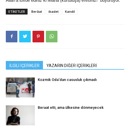
Allah’a tövbe ediniz ki felaha (kurtuluşa) eresiniz!“ buyuruyor.
ETIKETLER
Berâat
ibadet
Kandil
İLGİLİ İÇERİKLER
YAZARIN DİĞER İÇERİKLERİ
Kozmik Oda’dan casusluk çıkmadı
Beraat etti, ama ülkesine dönmeyecek