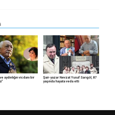
İ
ve aydınlığın vicdanı bir
Şair-yazar Nevzat Yusuf Sarıgöl, 87
ü”
yaşında hayata veda etti