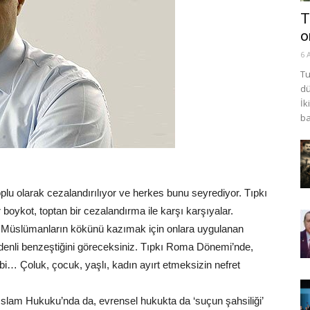
T
o
6 
Tu
dü
İk
ba
toplu olarak cezalandırılıyor ve herkes bunu seyrediyor. Tıpkı
oykot, toptan bir cezalandırma ile karşı karşıyalar.
e Müslümanların kökünü kazımak için onlara uygulanan
enli benzeştiğini göreceksiniz. Tıpkı Roma Dönemi’nde,
ibi… Çoluk, çocuk, yaşlı, kadın ayırt etmeksizin nefret
‘İslam Hukuku’nda da, evrensel hukukta da ‘suçun şahsiliği’