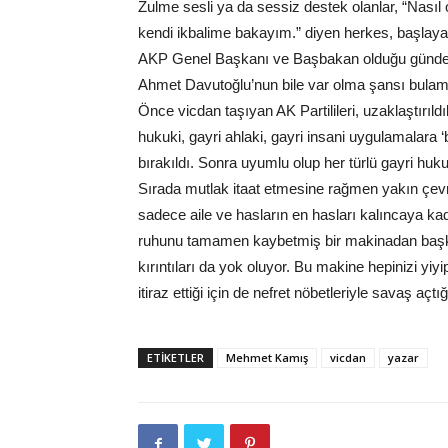
Zulme sesli ya da sessiz destek olanlar, “Nasıl ol
kendi ikbalime bakayım.” diyen herkes, başlaya
AKP Genel Başkanı ve Başbakan olduğu günden bu
Ahmet Davutoğlu’nun bile var olma şansı bulama
Önce vicdan taşıyan AK Partilileri, uzaklaştırıld
hukuki, gayri ahlaki, gayri insani uygulamalara ‘
bırakıldı. Sonra uyumlu olup her türlü gayri huku
Sırada mutlak itaat etmesine rağmen yakın çevr
sadece aile ve hasların en hasları kalıncaya 
ruhunu tamamen kaybetmiş bir makinadan başka 
kırıntıları da yok oluyor. Bu makine hepinizi yiy
itiraz ettiği için de nefret nöbetleriyle savaş açtı
ETIKETLER
Mehmet Kamış
vicdan
yazar