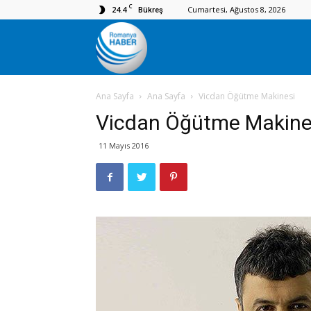
C
24.4
Cumartesi, Ağustos 8, 2026
Bükreş
Romanya
Ana Sayfa
Ana Sayfa
Vicdan Öğütme Makinesi
Haber
Vicdan Öğütme Makine
11 Mayıs 2016