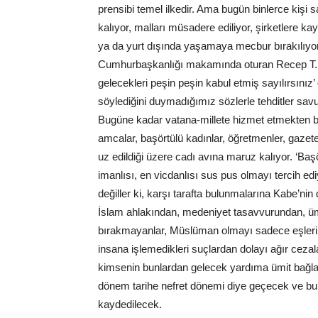
prensibi temel ilkedir. Ama bugün binlerce kişi
kalıyor, malları müsadere ediliyor, şirketlere ka
ya da yurt dışında yaşamaya mecbur bırakılıyor
Cumhurbaşkanlığı makamında oturan Recep T. 
gelecekleri peşin peşin kabul etmiş sayılırsınız’
söylediğini duymadığımız sözlerle tehditler sav
Bugüne kadar vatana-millete hizmet etmekten baş
amcalar, başörtülü kadınlar, öğretmenler, gazetec
uz edildiği üzere cadı avına maruz kalıyor. ‘Başö
imanlısı, en vicdanlısı sus pus olmayı tercih edi
değiller ki, karşı tarafta bulunmalarına Kabe’nin 
İslam ahlakından, medeniyet tasavvurundan, ü
bırakmayanlar, Müslüman olmayı sadece eşlerinin
insana işlemedikleri suçlardan dolayı ağır cezal
kimsenin bunlardan gelecek yardıma ümit bağlad
dönem tarihe nefret dönemi diye geçecek ve bun
kaydedilecek.