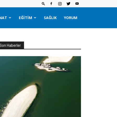
NAT
EĞITIM
SAĞLIK
YORUM
Son Haberler