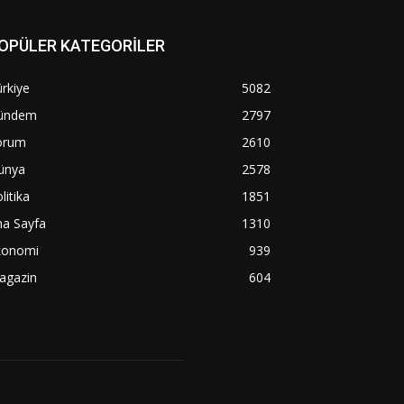
OPÜLER KATEGORİLER
rkiye
5082
ündem
2797
orum
2610
ünya
2578
litika
1851
na Sayfa
1310
konomi
939
agazin
604