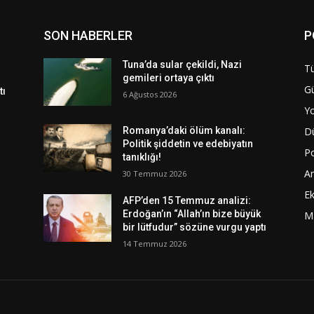
SON HABERLER
P
Tuna’da sular çekildi, Nazi
Tü
gemileri ortaya çıktı
G
tı
6 Ağustos 2026
Y
D
Romanya’daki ölüm kanalı:
Politik şiddetin ve edebiyatın
Po
tanıklığı!
A
30 Temmuz 2026
E
AFP’den 15 Temmuz analizi:
Erdoğan’ın “Allah’ın bize büyük
M
bir lütfudur” sözüne vurgu yaptı
14 Temmuz 2026