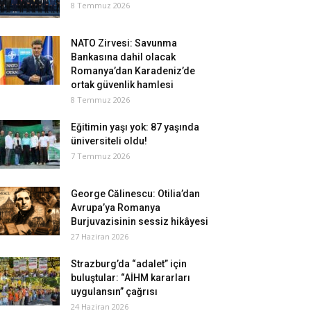
8 Temmuz 2026
NATO Zirvesi: Savunma
Bankasına dahil olacak
Romanya’dan Karadeniz’de
ortak güvenlik hamlesi
8 Temmuz 2026
Eğitimin yaşı yok: 87 yaşında
üniversiteli oldu!
7 Temmuz 2026
George Călinescu: Otilia’dan
Avrupa’ya Romanya
Burjuvazisinin sessiz hikâyesi
27 Haziran 2026
Strazburg’da “adalet” için
buluştular: “AİHM kararları
uygulansın” çağrısı
24 Haziran 2026