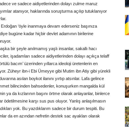
 sadece ve sadece aidiyetlerinden dolayı zulme maruz
yyımlar atanıyor, haklarında soruşturma açılıp tutuklanıyor
lar.
Erdoğan ‘öyle inanmaya devam ederseniz başınıza
 diye bugüne kadar hiçbir devlet adamının birilerine
uruyor.
ka bir şeyle anılmamış yaşlı insanlar, sakallı hacı
iler, işadamları sadece aidiyetlerinden dolayı açıkça telaff
rtülü bacım’ üzerinden yıllarca ideoloji üretenlerin en
yor. Züheyr ibn-i Ebi Ümeyye gibi Mutim ibn Atiy gibi yürekli
duvarına asılan boykot ilanını yırtıp atsınlar. Lafa gelince
mmet bilincinden bahsedenler, konuşurken mangalda kül
 ya da kızlarının başını örtme olarak anlayanlar, binlerce
ar ödetilmesine karşı sus pus oluyor. Yanlış anlaşılmasın
ıkları yok. Bu yazdıklarım sadece bir durum tespiti. Bu
lar da en azından nefretin destek sac ayakları olarak