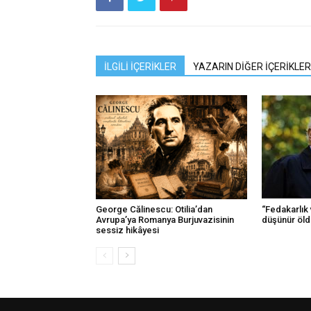
İLGİLİ İÇERİKLER
YAZARIN DİĞER İÇERİKLER
George Călinescu: Otilia’dan
“Fedakarlık 
Avrupa’ya Romanya Burjuvazisinin
düşünür öld
sessiz hikâyesi