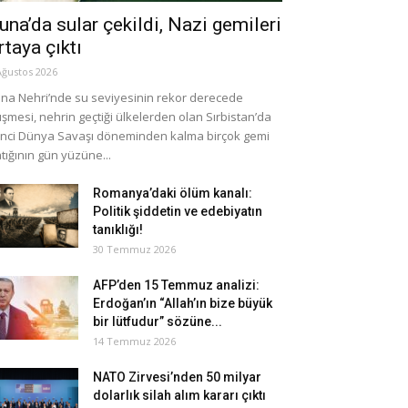
una’da sular çekildi, Nazi gemileri
rtaya çıktı
Ağustos 2026
na Nehri’nde su seviyesinin rekor derecede
şmesi, nehrin geçtiği ülkelerden olan Sırbistan’da
inci Dünya Savaşı döneminden kalma birçok gemi
tığının gün yüzüne...
Romanya’daki ölüm kanalı:
Politik şiddetin ve edebiyatın
tanıklığı!
30 Temmuz 2026
AFP’den 15 Temmuz analizi:
Erdoğan’ın “Allah’ın bize büyük
bir lütfudur” sözüne...
14 Temmuz 2026
NATO Zirvesi’nden 50 milyar
dolarlık silah alım kararı çıktı