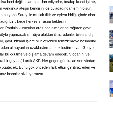
sa beni değil onları hain ilan ediyorlar, bırakıp kendi işime,
n yangında ateşin kendisini de bulacağından emin olsun.
 yana Saray ile mutlak fikir ve eylem birliği içinde olan
dığı bir ülkede herkes sırasını beklesin.
ılar. Partinin kurucuları arasında olmalarına rağmen gayri
böyle yapmasak mı’ diye ufaktan itiraz edenler bile saf dışı
ki, gayri nizami işlere olur verenleri temizlemeye başladılar.
eden olmayanları uzaklaştırma, ötekileştirme var. Geriye
kadar bu öğütme ve dışlama devam edecek. Vicdanını ve
bir şey değil artık AKP. Her geçen gün kalan son vicdan
ip öğütecek. Bunu çok önceden fark ettiği için itiraz eden ve
ğınız insanlar sizi uyarmıştı.