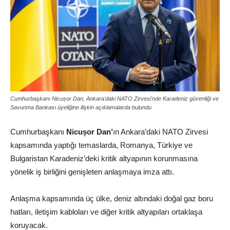
Cumhurbaşkanı Nicușor Dan, Ankara'daki NATO Zirvesi'nde Karadeniz güvenliği ve
Savunma Bankası üyeliğine ilişkin açıklamalarda bulundu
Cumhurbaşkanı
Nicușor Dan’
ın Ankara’daki NATO Zirvesi
kapsamında yaptığı temaslarda, Romanya, Türkiye ve
Bulgaristan Karadeniz’deki kritik altyapının korunmasına
yönelik iş birliğini genişleten anlaşmaya imza attı.
Anlaşma kapsamında üç ülke, deniz altındaki doğal gaz boru
hatları, iletişim kabloları ve diğer kritik altyapıları ortaklaşa
koruyacak.