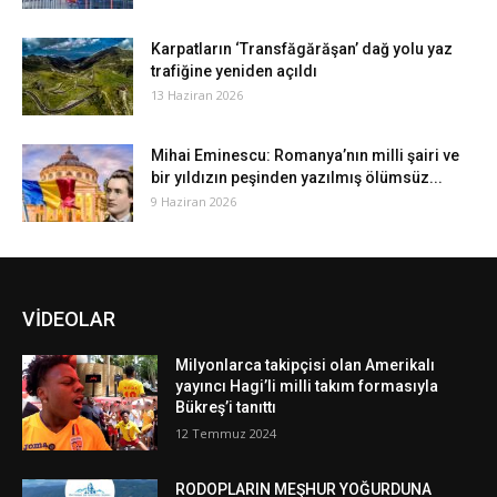
Karpatların ‘Transfăgărăşan’ dağ yolu yaz
trafiğine yeniden açıldı
13 Haziran 2026
Mihai Eminescu: Romanya’nın milli şairi ve
bir yıldızın peşinden yazılmış ölümsüz...
9 Haziran 2026
VİDEOLAR
Milyonlarca takipçisi olan Amerikalı
yayıncı Hagi’li milli takım formasıyla
Bükreş’i tanıttı
12 Temmuz 2024
RODOPLARIN MEŞHUR YOĞURDUNA