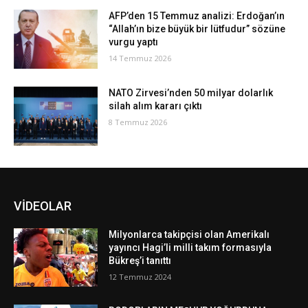
AFP’den 15 Temmuz analizi: Erdoğan’ın
“Allah’ın bize büyük bir lütfudur” sözüne
vurgu yaptı
14 Temmuz 2026
NATO Zirvesi’nden 50 milyar dolarlık
silah alım kararı çıktı
8 Temmuz 2026
VİDEOLAR
Milyonlarca takipçisi olan Amerikalı
yayıncı Hagi’li milli takım formasıyla
Bükreş’i tanıttı
12 Temmuz 2024