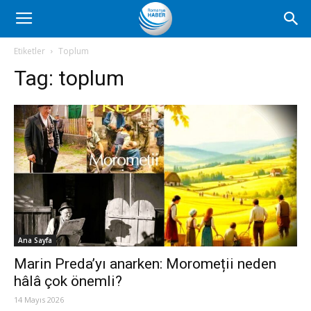
Romanya
Etiketler
Toplum
Tag:
toplum
Haber
Ana Sayfa
Marin Preda’yı anarken: Moromeții neden
hâlâ çok önemli?
14 Mayıs 2026