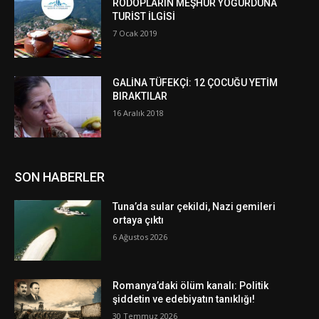
RODOPLARIN MEŞHUR YOĞURDUNA
TURİST İLGİSİ
7 Ocak 2019
GALİNA TÜFEKÇİ: 12 ÇOCUĞU YETİM
BIRAKTILAR
16 Aralık 2018
SON HABERLER
Tuna’da sular çekildi, Nazi gemileri
ortaya çıktı
6 Ağustos 2026
Romanya’daki ölüm kanalı: Politik
şiddetin ve edebiyatın tanıklığı!
30 Temmuz 2026