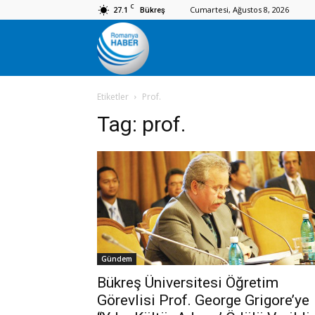
C
27.1
Cumartesi, Ağustos 8, 2026
Bükreş
Romanya
Etiketler
Prof.
Haber
Tag:
prof.
Gündem
Bükreş Üniversitesi Öğretim
Görevlisi Prof. George Grigore’ye