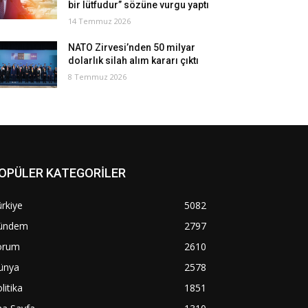
bir lütfudur” sözüne vurgu yaptı
14 Temmuz 2026
NATO Zirvesi’nden 50 milyar
dolarlık silah alım kararı çıktı
8 Temmuz 2026
OPÜLER KATEGORİLER
rkiye
5082
ündem
2797
orum
2610
ünya
2578
litika
1851