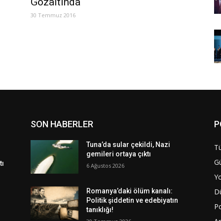
Gözaltında
30 Temmuz 2016
SON HABERLER
P
Tuna’da sular çekildi, Nazi
Tü
gemileri ortaya çıktı
G
tı
6 Ağustos 2026
Y
D
Romanya’daki ölüm kanalı:
Politik şiddetin ve edebiyatın
Po
tanıklığı!