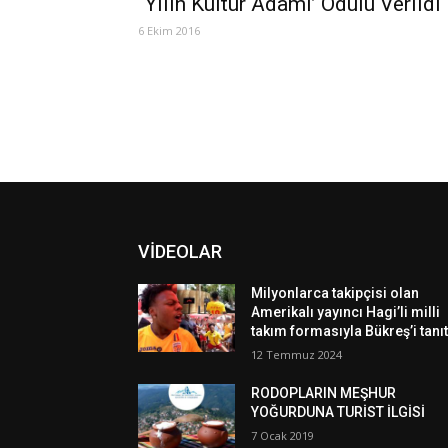
“Yılın Kültür Adamı’ Ödülü Verildi
6 Ekim 2016
VİDEOLAR
Milyonlarca takipçisi olan
Amerikalı yayıncı Hagi’li milli
takım formasıyla Bükreş’i tanıt
12 Temmuz 2024
RODOPLARIN MEŞHUR
YOĞURDUNA TURİST İLGİSİ
7 Ocak 2019