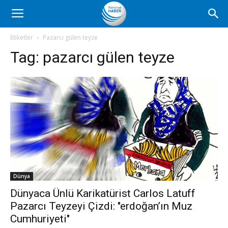
Romanya
Etiketler
Pazarcı gülen teyze
Tag:
pazarcı gülen teyze
Haber
Dünya
Dünyaca Ünlü Karikatürist Carlos Latuff
Pazarcı Teyzeyi Çizdi: "erdoğan’ın Muz
Cumhuriyeti"