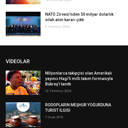
NATO Zirvesi’nden 50 milyar dolarlık
silah alım kararı çıktı
8 Temmuz 2026
VİDEOLAR
Milyonlarca takipçisi olan Amerikalı
yayıncı Hagi’li milli takım formasıyla
Bükreş’i tanıttı
12 Temmuz 2024
RODOPLARIN MEŞHUR YOĞURDUNA
TURİST İLGİSİ
7 Ocak 2019