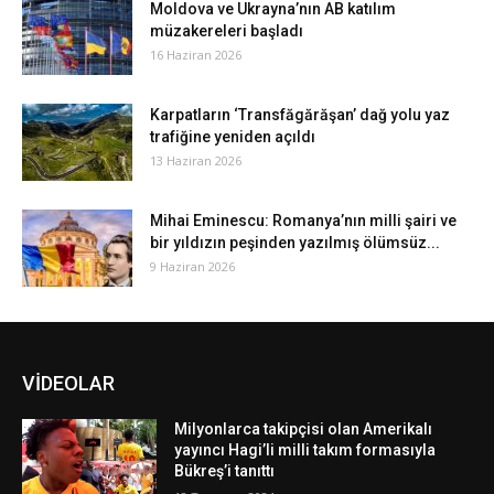
Moldova ve Ukrayna’nın AB katılım
müzakereleri başladı
16 Haziran 2026
Karpatların ‘Transfăgărăşan’ dağ yolu yaz
trafiğine yeniden açıldı
13 Haziran 2026
Mihai Eminescu: Romanya’nın milli şairi ve
bir yıldızın peşinden yazılmış ölümsüz...
9 Haziran 2026
VİDEOLAR
Milyonlarca takipçisi olan Amerikalı
yayıncı Hagi’li milli takım formasıyla
Bükreş’i tanıttı