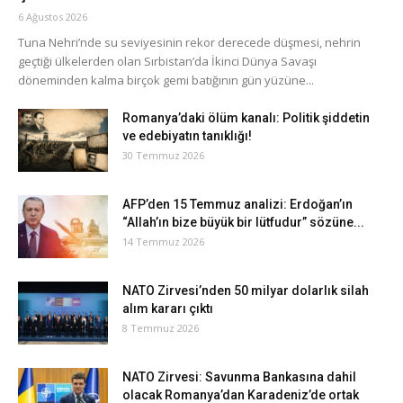
6 Ağustos 2026
Tuna Nehri’nde su seviyesinin rekor derecede düşmesi, nehrin
geçtiği ülkelerden olan Sırbistan’da İkinci Dünya Savaşı
döneminden kalma birçok gemi batığının gün yüzüne...
Romanya’daki ölüm kanalı: Politik şiddetin
ve edebiyatın tanıklığı!
30 Temmuz 2026
AFP’den 15 Temmuz analizi: Erdoğan’ın
“Allah’ın bize büyük bir lütfudur” sözüne...
14 Temmuz 2026
NATO Zirvesi’nden 50 milyar dolarlık silah
alım kararı çıktı
8 Temmuz 2026
NATO Zirvesi: Savunma Bankasına dahil
olacak Romanya’dan Karadeniz’de ortak