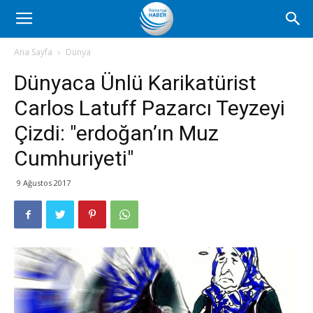
Romanya
Ana Sayfa
Dünya
Dünyaca Ünlü Karikatürist
Haber
Carlos Latuff Pazarcı Teyzeyi
Çizdi: "erdoğan’ın Muz
Cumhuriyeti"
9 Ağustos 2017