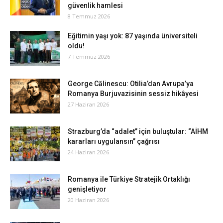
güvenlik hamlesi
8 Temmuz 2026
Eğitimin yaşı yok: 87 yaşında üniversiteli
oldu!
7 Temmuz 2026
George Călinescu: Otilia’dan Avrupa’ya
Romanya Burjuvazisinin sessiz hikâyesi
27 Haziran 2026
Strazburg’da “adalet” için buluştular: “AİHM
kararları uygulansın” çağrısı
24 Haziran 2026
Romanya ile Türkiye Stratejik Ortaklığı
genişletiyor
20 Haziran 2026