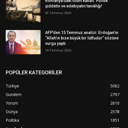
Romanya’daki ölüm kanalı: Politik
şiddetin ve edebiyatın tanıklığı!
30 Temmuz 2026
AFP’den 15 Temmuz analizi: Erdoğan’ın
“Allah’ın bize büyük bir lütfudur” sözüne
vurgu yaptı
14 Temmuz 2026
POPÜLER KATEGORİLER
Türkiye
5082
Gündem
2797
Yorum
2610
Dünya
2578
Politika
1851