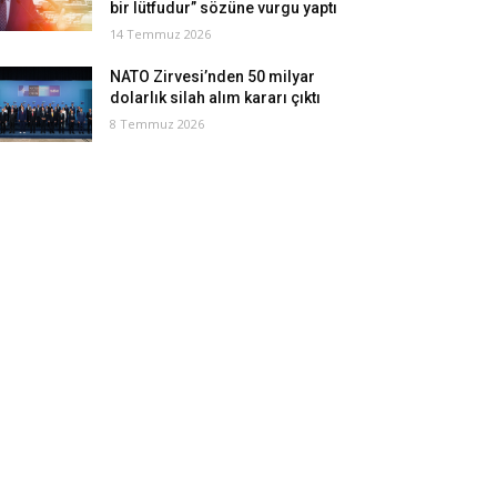
bir lütfudur” sözüne vurgu yaptı
14 Temmuz 2026
NATO Zirvesi’nden 50 milyar
dolarlık silah alım kararı çıktı
8 Temmuz 2026