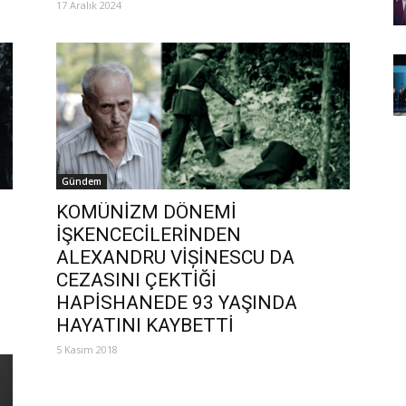
17 Aralık 2024
Gündem
KOMÜNİZM DÖNEMİ
İŞKENCECİLERİNDEN
ALEXANDRU VİȘİNESCU DA
CEZASINI ÇEKTİĞİ
HAPİSHANEDE 93 YAŞINDA
HAYATINI KAYBETTİ
5 Kasım 2018