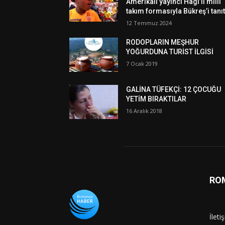
Amerikalı yayıncı Hagi’li milli
takım formasıyla Bükreş’i tanıt
12 Temmuz 2024
RODOPLARIN MEŞHUR
YOĞURDUNA TURİST İLGİSİ
7 Ocak 2019
GALİNA TÜFEKÇİ: 12 ÇOCUĞU
YETİM BIRAKTILAR
16 Aralık 2018
RO
İleti