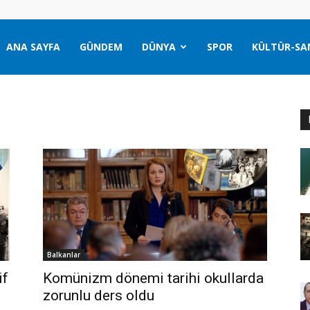
ANA SAYFA
GÜNDEM
DÜNYA
SPOR
KÜLTÜR-SA
i
Balkanlar
if
Komünizm dönemi tarihi okullarda
zorunlu ders oldu