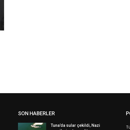
SON HABERLER
P
Tuna’da sular çekildi, Nazi
Tü