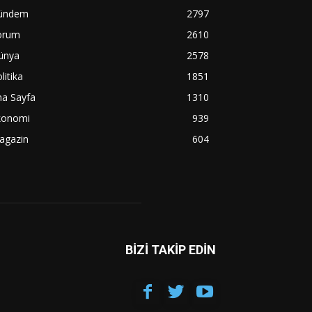
ündem
2797
orum
2610
ünya
2578
litika
1851
na Sayfa
1310
konomi
939
agazin
604
BİZİ TAKİP EDİN