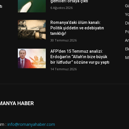
gemileri ortaya çıktı
G
tı
6 Ağustos 2026
Y
D
Romanya’daki ölüm kanalı:
Politik şiddetin ve edebiyatın
Po
tanıklığı!
A
30 Temmuz 2026
E
AFP’den 15 Temmuz analizi:
Erdoğan’ın “Allah’ın bize büyük
M
bir lütfudur” sözüne vurgu yaptı
14 Temmuz 2026
MANYA HABER
şim :
info@romanyahaber.com