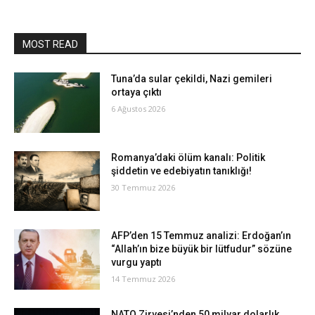
MOST READ
Tuna’da sular çekildi, Nazi gemileri
ortaya çıktı
6 Ağustos 2026
Romanya’daki ölüm kanalı: Politik
şiddetin ve edebiyatın tanıklığı!
30 Temmuz 2026
AFP’den 15 Temmuz analizi: Erdoğan’ın
“Allah’ın bize büyük bir lütfudur” sözüne
vurgu yaptı
14 Temmuz 2026
NATO Zirvesi’nden 50 milyar dolarlık