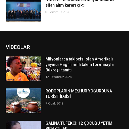
silah alım kararı çıktı
8 Temmuz 2026
VİDEOLAR
Milyonlarca takipçisi olan Amerikalı
yayıncı Hagi’li milli takım formasıyla
Bükreş’i tanıttı
12 Temmuz 2024
RODOPLARIN MEŞHUR YOĞURDUNA
TURİST İLGİSİ
7 Ocak 2019
GALİNA TÜFEKÇİ: 12 ÇOCUĞU YETİM
BIRAKTILAR