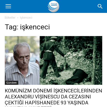
Romanya
Etiketler
Işkenceci
Tag:
işkenceci
Haber
Gündem
KOMÜNİZM DÖNEMİ İŞKENCECİLERİNDEN
ALEXANDRU VİȘİNESCU DA CEZASINI
ÇEKTİĞİ HAPİSHANEDE 93 YAŞINDA