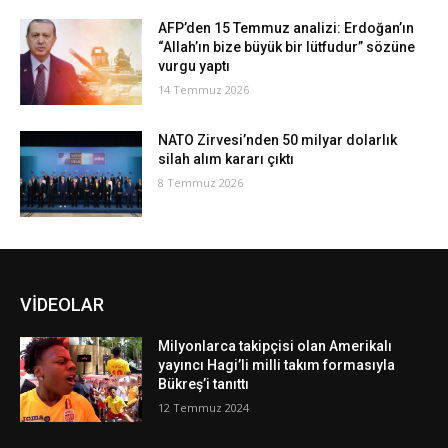
AFP’den 15 Temmuz analizi: Erdoğan’ın
“Allah’ın bize büyük bir lütfudur” sözüne
vurgu yaptı
14 Temmuz 2026
NATO Zirvesi’nden 50 milyar dolarlık
silah alım kararı çıktı
8 Temmuz 2026
VİDEOLAR
Milyonlarca takipçisi olan Amerikalı
yayıncı Hagi’li milli takım formasıyla
Bükreş’i tanıttı
12 Temmuz 2024