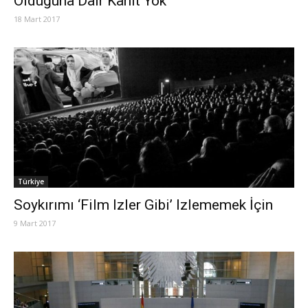
Olduğuna Dair Kanıt Yok’
18 Mart 2017
Türkiye
Soykırımı ‘Film Izler Gibi’ Izlememek İçin
9 Mart 2017