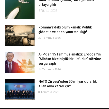
Tuna’da sular çekildi, Nazi gemileri
ortaya çıktı
6 Ağustos 2026
Romanya’daki ölüm kanalı: Politik
şiddetin ve edebiyatın tanıklığı!
30 Temmuz 2026
AFP’den 15 Temmuz analizi: Erdoğan’ın
“Allah’ın bize büyük bir lütfudur” sözüne
vurgu yaptı
14 Temmuz 2026
NATO Zirvesi’nden 50 milyar dolarlık
silah alım kararı çıktı
8 Temmuz 2026