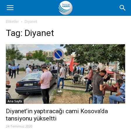
Romanya
Etiketler
Diyanet
Tag:
Diyanet
Haber
Ana Sayfa
Diyanet’in yaptıracağı cami Kosova’da
tansiyonu yükseltti
24 Temmuz 2020