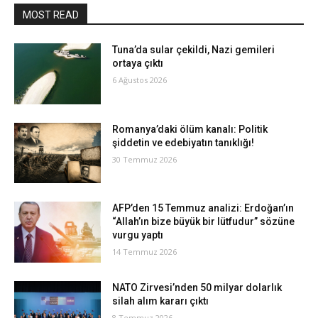
MOST READ
Tuna’da sular çekildi, Nazi gemileri
ortaya çıktı
6 Ağustos 2026
Romanya’daki ölüm kanalı: Politik
şiddetin ve edebiyatın tanıklığı!
30 Temmuz 2026
AFP’den 15 Temmuz analizi: Erdoğan’ın
“Allah’ın bize büyük bir lütfudur” sözüne
vurgu yaptı
14 Temmuz 2026
NATO Zirvesi’nden 50 milyar dolarlık
silah alım kararı çıktı
8 Temmuz 2026