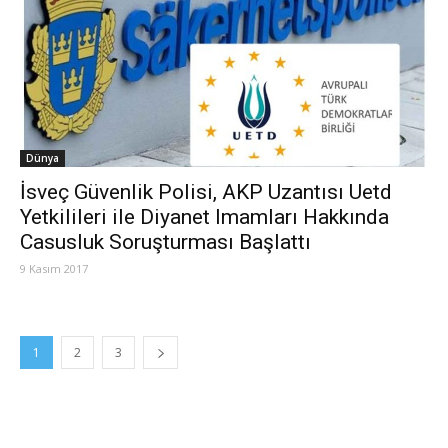
Dünya
İsveç Güvenlik Polisi, AKP Uzantısı Uetd
Yetkilileri ile Diyanet Imamları Hakkında
Casusluk Soruşturması Başlattı
9 Kasım 2017
1
2
3