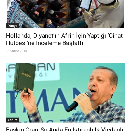
Dünya
Hollanda, Diyanet’ın Afrin İçin Yaptığı ‘Cihat
Hutbesi’ne İnceleme Başlattı
18 Şubat 2018
Yorum
Baskın Oran: Şu Anda En Istıraplı Iş Vicdanlı