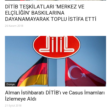
DİTİB TEŞKİLATLARI ‘MERKEZ VE
ELÇİLİĞİN’ BASKILARINA
DAYANAMAYARAK TOPLU İSTİFA ETTİ
26 Kasım 2018
Dünya
Alman İstihbaratı DİTİB’ı ve Casus İmamları
İzlemeye Aldı
21 Eylül 2018