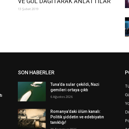
VE GÜL DAĞITARAK ANLATTILAR
13 Şubat 2019
SON HABERLER
P
Tuna’da sular çekildi, Nazi
Tü
gemileri ortaya çıktı
G
tı
6 Ağustos 2026
Y
D
Romanya’daki ölüm kanalı:
Politik şiddetin ve edebiyatın
Po
tanıklığı!