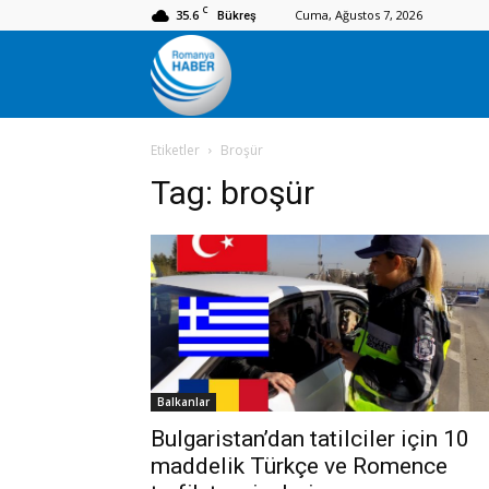
C
35.6
Cuma, Ağustos 7, 2026
Bükreş
Romanya
Etiketler
Broşür
Haber
Tag:
broşür
Balkanlar
Bulgaristan’dan tatilciler için 10
maddelik Türkçe ve Romence