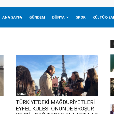
ANA SAYFA
GÜNDEM
DÜNYA
SPOR
KÜLTÜR-SA
Dünya
TÜRKİYE’DEKİ MAĞDURİYETLERİ
EYFEL KULESİ ÖNÜNDE BROŞÜR