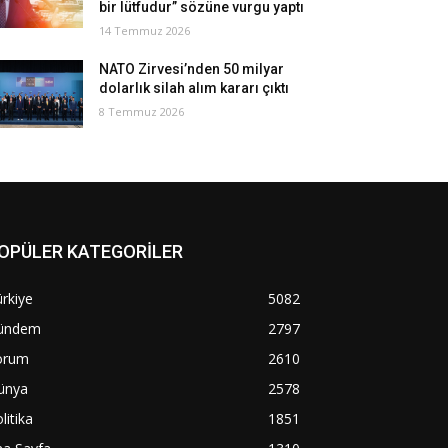
bir lütfudur” sözüne vurgu yaptı
14 Temmuz 2026
NATO Zirvesi’nden 50 milyar
dolarlık silah alım kararı çıktı
8 Temmuz 2026
OPÜLER KATEGORİLER
rkiye
5082
ündem
2797
orum
2610
ünya
2578
litika
1851