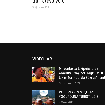
trafik tavsiyeleri
3 Ağustos 2024
VİDEOLAR
Milyonlarca takipçisi olan
Amerikalı yayıncı Hagi’li milli
takım formasıyla Bükreş’i tanıt
12 Temmuz 2024
RODOPLARIN MEŞHUR
YOĞURDUNA TURİST İLGİSİ
7 Ocak 2019