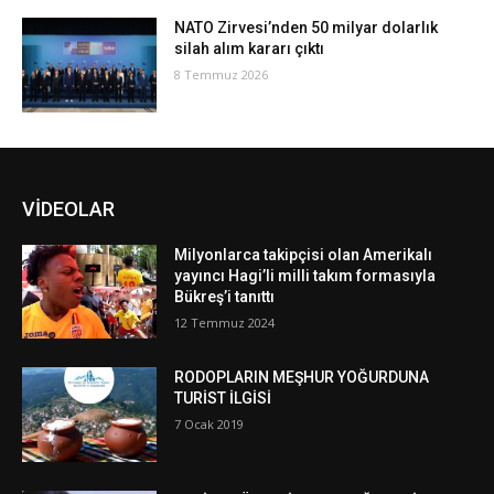
NATO Zirvesi’nden 50 milyar dolarlık
silah alım kararı çıktı
8 Temmuz 2026
VİDEOLAR
Milyonlarca takipçisi olan Amerikalı
yayıncı Hagi’li milli takım formasıyla
Bükreş’i tanıttı
12 Temmuz 2024
RODOPLARIN MEŞHUR YOĞURDUNA
TURİST İLGİSİ
7 Ocak 2019