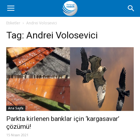
Romanya
Etiketler
Andrei Volosevici
Tag:
Andrei Volosevici
Haber
Ana Sayfa
Parkta kirlenen banklar için ‘kargasavar’
çözümü!
15 Nisan 2021