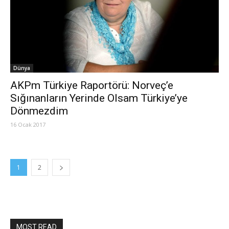
Dünya
AKPm Türkiye Raportörü: Norveç’e
Sığınanların Yerinde Olsam Türkiye’ye
Dönmezdim
16 Ocak 2017
1
2
MOST READ