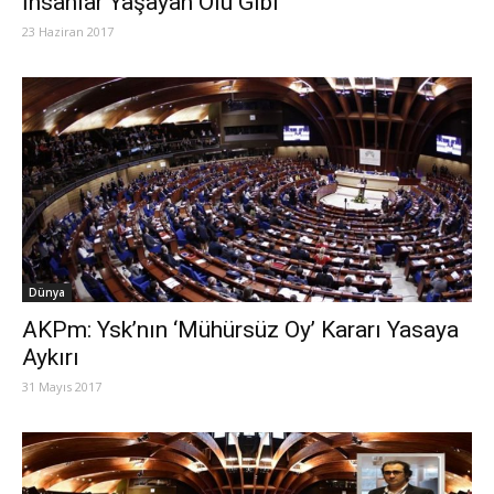
İnsanlar Yaşayan Ölü Gibi
23 Haziran 2017
Dünya
AKPm: Ysk’nın ‘Mühürsüz Oy’ Kararı Yasaya
Aykırı
31 Mayıs 2017