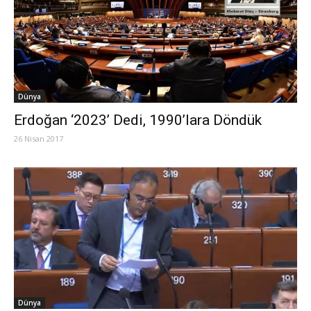
Dünya
Erdoğan ‘2023’ Dedi, 1990’lara Döndük
26 Nisan 2017
Dünya