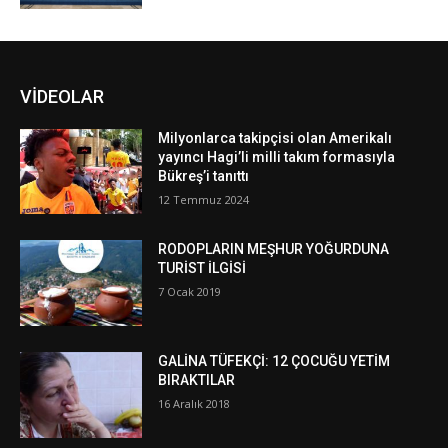
VİDEOLAR
Milyonlarca takipçisi olan Amerikalı
yayıncı Hagi’li milli takım formasıyla
Bükreş’i tanıttı
12 Temmuz 2024
RODOPLARIN MEŞHUR YOĞURDUNA
TURİST İLGİSİ
7 Ocak 2019
GALİNA TÜFEKÇİ: 12 ÇOCUĞU YETİM
BIRAKTILAR
16 Aralık 2018