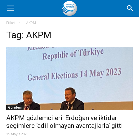
Romanya
Etiketler
AKPM
Tag:
AKPM
Haber
Gündem
AKPM gözlemcileri: Erdoğan ve iktidar
seçimlere ‘adil olmayan avantajlarla’ gitti
15 Mayıs 2023