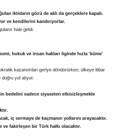
lan iktidarın gözü de aklı da gerçeklere kapalı.
or ve kendilerini kandırıyorlar.
ulanır hale geldi.
konomi, hukuk ve insan hakları liginde hızla ‘küme’
okratik kazanımları geriye döndürürken, ülkeye itibar
e doğru yol alıyor.
n bedelini sadece siyaseten etkisizleşmekle
tır.
cak, iç sermaye de kaçmanın yollarını arayacaktır.
 ve fakirleşen bir Türk halkı olacaktır.