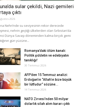
una’da sular çekildi, Nazi gemileri
rtaya çıktı
Ağustos 2026
na Nehri’nde su seviyesinin rekor derecede
şmesi, nehrin geçtiği ülkelerden olan Sırbistan’da
inci Dünya Savaşı döneminden kalma birçok gemi
tığının gün yüzüne...
Romanya’daki ölüm kanalı:
Politik şiddetin ve edebiyatın
tanıklığı!
30 Temmuz 2026
AFP’den 15 Temmuz analizi:
Erdoğan’ın “Allah’ın bize büyük
bir lütfudur” sözüne...
14 Temmuz 2026
NATO Zirvesi’nden 50 milyar
dolarlık silah alım kararı çıktı