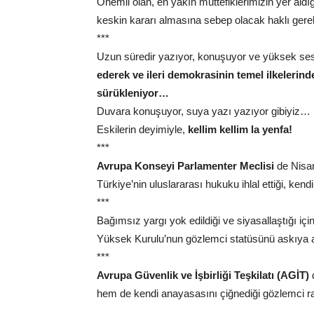
Önemli olan, en yakın müttefiklerimizin yer aldığı
keskin kararı almasına sebep olacak haklı gere
***
Uzun süredir yazıyor, konuşuyor ve yüksek ses
ederek ve ileri demokrasinin temel ilkelerind
sürükleniyor…
Duvara konuşuyor, suya yazı yazıyor gibiyiz…
Eskilerin deyimiyle,
kellim kellim la yenfa!
***
Avrupa Konseyi Parlamenter Meclisi
de Nisan
Türkiye’nin uluslararası hukuku ihlal ettiği, kend
***
Bağımsız yargı yok edildiği ve siyasallaştığı içi
Yüksek Kurulu’nun gözlemci statüsünü askıya a
***
Avrupa Güvenlik ve İşbirliği Teşkilatı (AGİT)
d
hem de kendi anayasasını çiğnediği gözlemci 