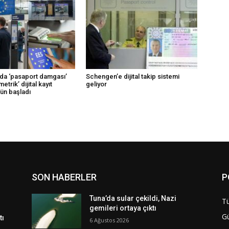
ında ‘pasaport damgası’
Schengen’e dijital takip sistemi
etrik’ dijital kayıt
geliyor
ün başladı
SON HABERLER
P
Tuna’da sular çekildi, Nazi
Tü
gemileri ortaya çıktı
G
tı
6 Ağustos 2026