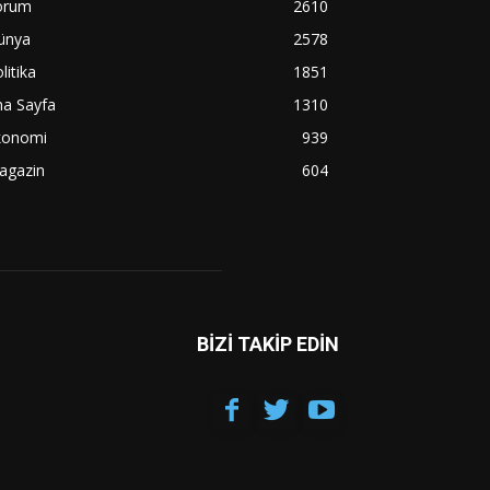
orum
2610
ünya
2578
litika
1851
na Sayfa
1310
konomi
939
agazin
604
BİZİ TAKİP EDİN