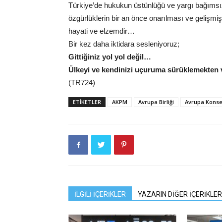
Türkiye’de hukukun üstünlüğü ve yargı bağımsızlığ
özgürlüklerin bir an önce onarılması ve gelişmiş 
hayati ve elzemdir…
Bir kez daha iktidara sesleniyoruz;
Gittiğiniz yol yol değil…
Ülkeyi ve kendinizi uçuruma sürüklemekten 
(TR724)
ETIKETLER
AKPM
Avrupa Birliği
Avrupa Konse
İLGİLİ İÇERİKLER
YAZARIN DİĞER İÇERİKLER