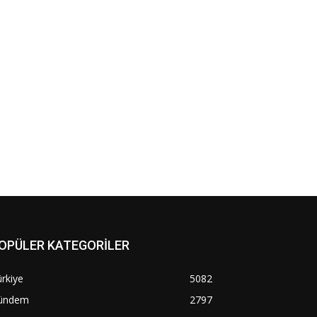
OPÜLER KATEGORİLER
rkiye
5082
ündem
2797