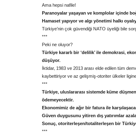
Ama hepsi nafile!
Paranoyalar yaşayan ve komplolar içinde boğu
Hamaset yapıyor ve algı yönetimi halkı oyalıy
Türkiye’nin çok güvendiği NATO üyeliği bile sorg
***
Peki ne oluyor?
Türkiye kararlı bir ‘delilik’ ile demokrasi, e
düşüyor.
İktidar, 1983 ve 2013 arası elde edilen tüm dem
kaybettiriyor ve az gelişmiş-otoriter ülkeler ligin
***
Türkiye, uluslararası sistemde küme düşmeni
ödemeyecektir.
Ekonomimiz de ağır bir fatura ile karşılaşacak
Güven duygusunu yitiren dış yatırımlar azala
Sonuç, otoriterleşen/totaliterleşen bir Türkiye
***