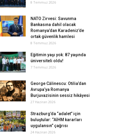
8 Temmuz 2026
NATO Zirvesi: Savunma
Bankasına dahil olacak
Romanya’dan Karadeniz’de
ortak güvenlik hamlesi
8 Temmuz 2026
Eğitimin yaşı yok: 87 yaşında
üniversiteli oldu!
7 Temmuz 2026
George Călinescu: Otilia’dan
Avrupa’ya Romanya
Burjuvazisinin sessiz hikâyesi
27 Haziran 2026
Strazburg’da “adalet” için
buluştular: “AİHM kararları
uygulansın” çağrısı
24 Haziran 2026