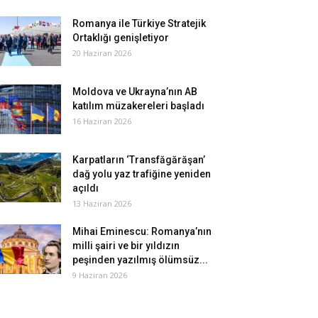
Romanya ile Türkiye Stratejik
Ortaklığı genişletiyor
20 Haziran 2026
Moldova ve Ukrayna’nın AB
katılım müzakereleri başladı
16 Haziran 2026
Karpatların ‘Transfăgărăşan’
dağ yolu yaz trafiğine yeniden
açıldı
13 Haziran 2026
Mihai Eminescu: Romanya’nın
milli şairi ve bir yıldızın
peşinden yazılmış ölümsüz...
9 Haziran 2026