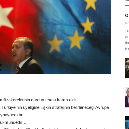
T
o
6 
Tu
dü
İk
ba
müzakerelerinin durdurulması kararı aldı.
Türkiye’nin üyeliğine ilişkin stratejinin belirleneceği Avrupa
oynayacaktır.
 hükmündedir…