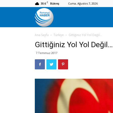
C
30.6
Cuma, Ağustos 7, 2026
Bükreş
Romanya
Ana Sayfa
Türkiye
Gittiğiniz Yol Yol Değil…
Haber
Gittiğiniz Yol Yol Değil…
7 Temmuz 2017