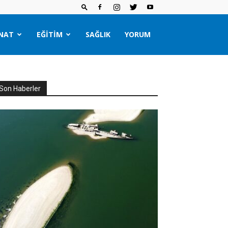
NAT
EĞITIM
SAĞLIK
YORUM
Son Haberler