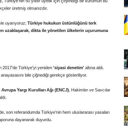
, Türkiye’nin 50 yıldır üyelik için çırpındığı bir kurumun bu
kçeler üretmiş olmanızdır.
le uyarıyoruz;
Türkiye hukukun üstünlüğünü terk
en uzaklaşarak, dikta ile yönetilen ülkelerin uçurumuna
 2017’de Türkiye’yi yeniden
‘siyasi denetim’
altına aldı.
i anayasasını bile çiğnediği gerekçe gösteriliyor.
n
Avrupa Yargı Kurulları Ağı (ENCJ)
, Hakimler ve Savcılar
ldı.
e, son referandumda Türkiye’nin hem uluslararası yasaları
raporuna dayanarak duyurdu.