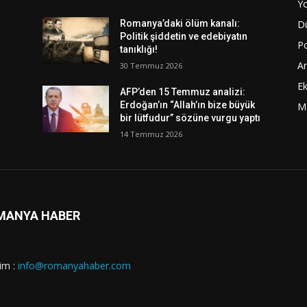
Y
D
Romanya’daki ölüm kanalı:
Politik şiddetin ve edebiyatın
Po
tanıklığı!
A
30 Temmuz 2026
E
AFP’den 15 Temmuz analizi:
Erdoğan’ın “Allah’ın bize büyük
M
bir lütfudur” sözüne vurgu yaptı
14 Temmuz 2026
MANYA HABER
şim :
info@romanyahaber.com