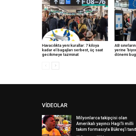
Havacılıkta yeni kurallar: 7 kiloya
AB sınırlar
kadar el bagajları serbest, üç saat
yerine ‘biyom
gecikmeye tazminat
dönemi bug
VİDEOLAR
Milyonlarca takipçisi olan
Amerikalı yayıncı Hagi’li milli
takım formasıyla Bükreş’i tanıt