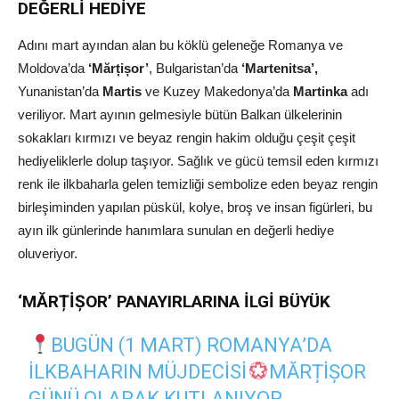
DEĞERLİ HEDİYE
Adını mart ayından alan bu köklü geleneğe Romanya ve
Moldova’da
‘Mărțișor’
, Bulgaristan’da
‘Martenitsa’,
Yunanistan’da
Martis
ve Kuzey Makedonya’da
Martinka
adı
veriliyor. Mart ayının gelmesiyle bütün Balkan ülkelerinin
sokakları kırmızı ve beyaz rengin hakim olduğu çeşit çeşit
hediyeliklerle dolup taşıyor. Sağlık ve gücü temsil eden kırmızı
renk ile ilkbaharla gelen temizliği sembolize eden beyaz rengin
birleşiminden yapılan püskül, kolye, broş ve insan figürleri, bu
ayın ilk günlerinde hanımlara sunulan en değerli hediye
oluveriyor.
‘MĂRȚİȘOR’ PANAYIRLARINA İLGİ BÜYÜK
BUGÜN (1 MART) ROMANYA’DA
ILKBAHARIN MÜJDECISI
MĂRȚIȘOR
GÜNÜ OLARAK KUTLANIYOR.