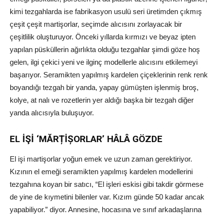
kimi tezgahlarda ise fabrikasyon usulü seri üretimden çıkmış
çeşit çeşit martişorlar, seçimde alıcısını zorlayacak bir
çeşitlilik oluşturuyor. Önceki yıllarda kırmızı ve beyaz ipten
yapılan püsküllerin ağırlıkta olduğu tezgahlar şimdi göze hoş
gelen, ilgi çekici yeni ve ilginç modellerle alıcısını etkilemeyi
başarıyor. Seramikten yapılmış kardelen çiçeklerinin renk renk
boyandığı tezgah bir yanda, yapay gümüşten işlenmiş broş,
kolye, at nalı ve rozetlerin yer aldığı başka bir tezgah diğer
yanda alıcısıyla buluşuyor.
EL İŞİ ‘MĂRȚİȘORLAR’ HÂLÂ GÖZDE
El işi martişorlar yoğun emek ve uzun zaman gerektiriyor.
Kızının el emeği seramikten yapılmış kardelen modellerini
tezgahına koyan bir satıcı, “El işleri eskisi gibi takdir görmese
de yine de kıymetini bilenler var. Kızım günde 50 kadar ancak
yapabiliyor.” diyor. Annesine, hocasına ve sınıf arkadaşlarına