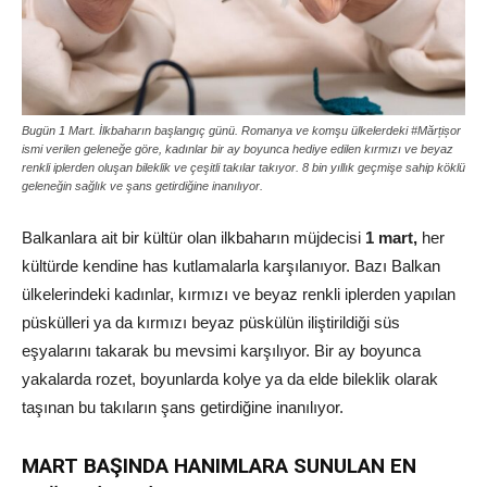
Bugün 1 Mart. İlkbaharın başlangıç günü. Romanya ve komşu ülkelerdeki #Mărțișor
ismi verilen geleneğe göre, kadınlar bir ay boyunca hediye edilen kırmızı ve beyaz
renkli iplerden oluşan bileklik ve çeşitli takılar takıyor. 8 bin yıllık geçmişe sahip köklü
geleneğin sağlık ve şans getirdiğine inanılıyor.
Balkanlara ait bir kültür olan ilkbaharın müjdecisi
1 mart,
her
kültürde kendine has kutlamalarla karşılanıyor. Bazı Balkan
ülkelerindeki kadınlar, kırmızı ve beyaz renkli iplerden yapılan
püskülleri ya da kırmızı beyaz püskülün iliştirildiği süs
eşyalarını takarak bu mevsimi karşılıyor. Bir ay boyunca
yakalarda rozet, boyunlarda kolye ya da elde bileklik olarak
taşınan bu takıların şans getirdiğine inanılıyor.
MART BAŞINDA HANIMLARA SUNULAN EN