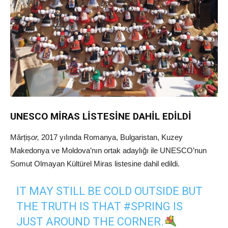
UNESCO MİRAS LİSTESİNE DAHİL EDİLDİ
Mărțiș
or,
2017 yılında Romanya, Bulgaristan, Kuzey
Makedonya ve Moldova’nın ortak adaylığı ile UNESCO’nun
Somut Olmayan Kültürel Miras listesine dahil edildi.
IT MAY STILL BE COLD OUTSIDE BUT
THE TRUTH IS THAT
#SPRING
IS
JUST AROUND THE CORNER.