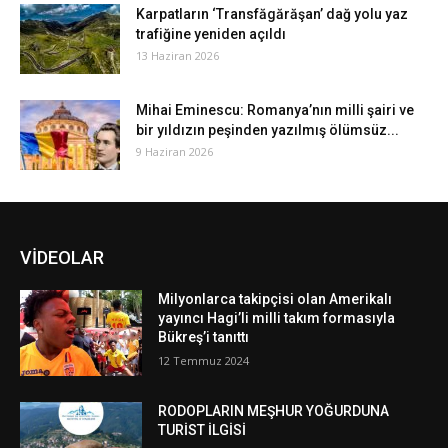
Karpatların ‘Transfăgărăşan’ dağ yolu yaz
trafiğine yeniden açıldı
13 Haziran 2026
Mihai Eminescu: Romanya’nın milli şairi ve
bir yıldızın peşinden yazılmış ölümsüz...
9 Haziran 2026
VİDEOLAR
Milyonlarca takipçisi olan Amerikalı
yayıncı Hagi’li milli takım formasıyla
Bükreş’i tanıttı
12 Temmuz 2024
RODOPLARIN MEŞHUR YOĞURDUNA
TURİST İLGİSİ