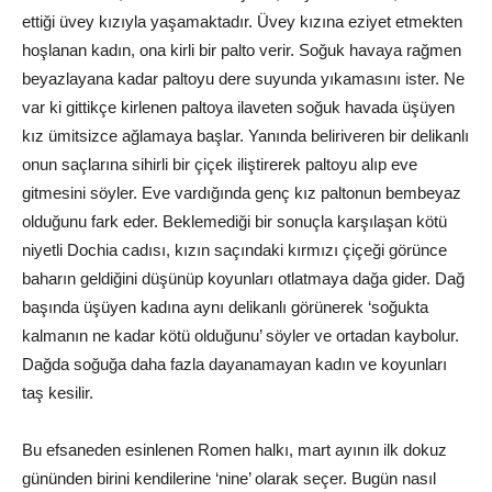
ettiği üvey kızıyla yaşamaktadır. Üvey kızına eziyet etmekten
hoşlanan kadın, ona kirli bir palto verir. Soğuk havaya rağmen
beyazlayana kadar paltoyu dere suyunda yıkamasını ister. Ne
var ki gittikçe kirlenen paltoya ilaveten soğuk havada üşüyen
kız ümitsizce ağlamaya başlar. Yanında beliriveren bir delikanlı
onun saçlarına sihirli bir çiçek iliştirerek paltoyu alıp eve
gitmesini söyler. Eve vardığında genç kız paltonun bembeyaz
olduğunu fark eder. Beklemediği bir sonuçla karşılaşan kötü
niyetli Dochia cadısı, kızın saçındaki kırmızı çiçeği görünce
baharın geldiğini düşünüp koyunları otlatmaya dağa gider. Dağ
başında üşüyen kadına aynı delikanlı görünerek ‘soğukta
kalmanın ne kadar kötü olduğunu’ söyler ve ortadan kaybolur.
Dağda soğuğa daha fazla dayanamayan kadın ve koyunları
taş kesilir.
Bu efsaneden esinlenen Romen halkı, mart ayının ilk dokuz
gününden birini kendilerine ‘nine’ olarak seçer. Bugün nasıl