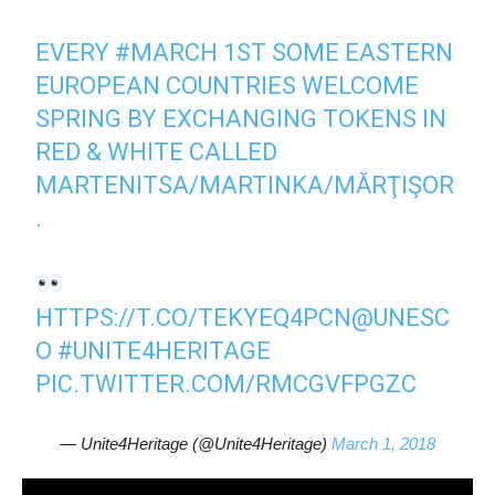
EVERY
#MARCH
1ST SOME EASTERN
EUROPEAN COUNTRIES WELCOME
SPRING BY EXCHANGING TOKENS IN
RED & WHITE CALLED
MARTENITSA/MARTINKA/MĂRŢIŞOR
.
HTTPS://T.CO/TEKYEQ4PCN
@UNESC
O
#UNITE4HERITAGE
PIC.TWITTER.COM/RMCGVFPGZC
— Unite4Heritage (@Unite4Heritage)
March 1, 2018