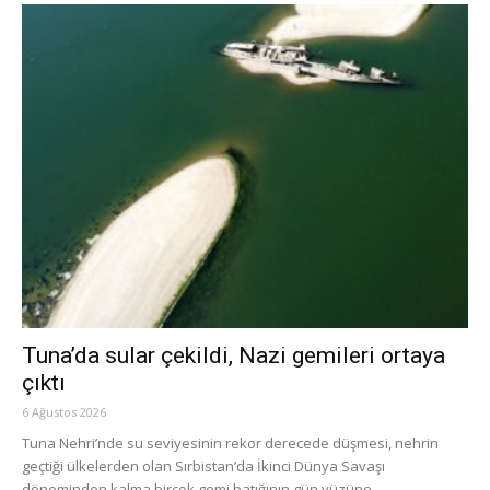
Tuna’da sular çekildi, Nazi gemileri ortaya
çıktı
6 Ağustos 2026
Tuna Nehri’nde su seviyesinin rekor derecede düşmesi, nehrin
geçtiği ülkelerden olan Sırbistan’da İkinci Dünya Savaşı
döneminden kalma birçok gemi batığının gün yüzüne...