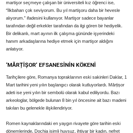
martişor seçmeye çalışan bir üniversiteli kız öğrenci ise,
“İlkbaharı çok seviyorum. Bu yıl martişoru daha bir hevesle
alıyorum.” ifadesini kullanıyor. Martişor sadece bayanlar
tarafından değil erkekler tarafından da ilgi gören bir hediyelik.
Bir delikanlı, mart ayının ilk çalışma gününde işyerindeki
hanım arkadaşlarına hediye etmek için martişor aldığını
anlatıyor.
‘MĂRȚİȘOR’
EFSANESİNİN KÖKENİ
Tarihçilere göre, Romanya topraklarının eski sakinleri Daklar, 1
Mart tarihini yeni yılın başlangıcı olarak kutluyorlardı. Mărțișor
adeti ise yeni yılın bir sembolü olarak kabul ediliyordu. Bazı
arkeologlar, bölgede bulunan 8 bin yıl öncesine ait bazı madeni
takıları bu gelenekle ilişkilendiriyor.
Romen kaynaklarındaki en yaygın rivayete göre tarihin eski
dönemlerinde, Dochia isimli huysuz, ihtiyar bir kadın, nefret