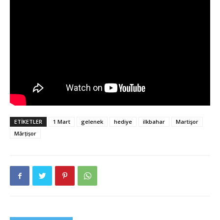
ETIKETLER
1 Mart
gelenek
hediye
ilkbahar
Martişor
Mărțișor