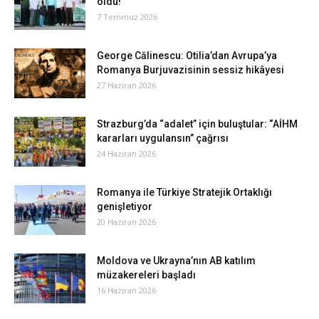
oldu!
7 Temmuz 2026
George Călinescu: Otilia’dan Avrupa’ya
Romanya Burjuvazisinin sessiz hikâyesi
27 Haziran 2026
Strazburg’da “adalet” için buluştular: “AİHM
kararları uygulansın” çağrısı
24 Haziran 2026
Romanya ile Türkiye Stratejik Ortaklığı
genişletiyor
20 Haziran 2026
Moldova ve Ukrayna’nın AB katılım
müzakereleri başladı
16 Haziran 2026