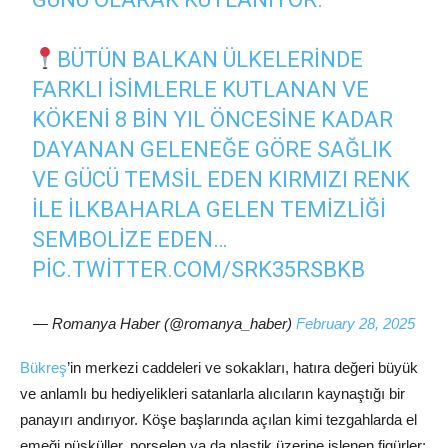
BÜTÜN BALKAN ÜLKELERINDE
FARKLI ISIMLERLE KUTLANAN VE
KÖKENI 8 BIN YIL ÖNCESINE KADAR
DAYANAN GELENEĞE GÖRE SAĞLIK
VE GÜCÜ TEMSIL EDEN KIRMIZI RENK
ILE ILKBAHARLA GELEN TEMIZLIĞI
SEMBOLIZE EDEN…
PIC.TWITTER.COM/SRK35RSBKB
— Romanya Haber (@romanya_haber)
February 28, 2025
Bükreş
’in merkezi caddeleri ve sokakları, hatıra değeri büyük
ve anlamlı bu hediyelikleri satanlarla alıcıların kaynaştığı bir
panayırı andırıyor. Köşe başlarında açılan kimi tezgahlarda el
emeği püsküller, porselen ya da plastik üzerine işlenen figürler;