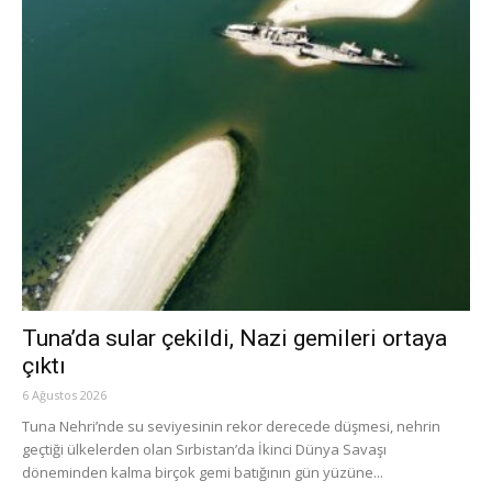
Tuna’da sular çekildi, Nazi gemileri ortaya
çıktı
6 Ağustos 2026
Tuna Nehri’nde su seviyesinin rekor derecede düşmesi, nehrin
geçtiği ülkelerden olan Sırbistan’da İkinci Dünya Savaşı
döneminden kalma birçok gemi batığının gün yüzüne...