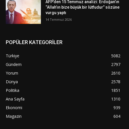
AFP’den 15 Temmuz analizi: Erdoğan’ın
“Allah’ın bize büyük bir lütfudur” sözüne
vurgu yaptı
14 Temmuz 2026
POPÜLER KATEGORİLER
Türkiye
5082
Gündem
2797
Yorum
2610
Dünya
2578
Politika
1851
Ana Sayfa
1310
Ekonomi
939
Magazin
604