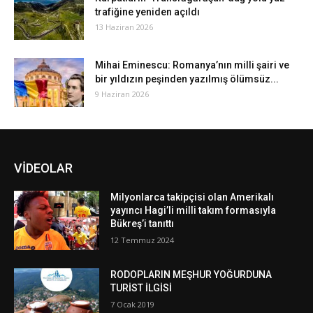
trafiğine yeniden açıldı
13 Haziran 2026
Mihai Eminescu: Romanya’nın milli şairi ve
bir yıldızın peşinden yazılmış ölümsüz...
9 Haziran 2026
VİDEOLAR
Milyonlarca takipçisi olan Amerikalı
yayıncı Hagi’li milli takım formasıyla
Bükreş’i tanıttı
12 Temmuz 2024
RODOPLARIN MEŞHUR YOĞURDUNA
TURİST İLGİSİ
7 Ocak 2019