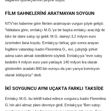
FİLM SAHNELERİNİ ARATMAYAN SOYGUN
NTV’nin haberine göre filmleri aratmayan vurgun şöyle gelişti:
“İddialara göre, emlakçı M.G.’ye bir başka emlakçı aracılığı ile
lüks bir daire satışı işi geldi. M.G. daireyi 3.2 milyon euro
üzerinden ilana koydu. Emlakçıyı birkaç gün sonra arayan
İngiltere vatandaşı kadın Florentina G., evi, çalıştığı şirket
adına satın almak istediklerini söyledi. Emlakçıya “evin satış
bedelini 4 milyon euro yani yaklaşık 140 milyon lira olarak
gösterelim aradaki 800 bin euroyu da yarı yarıya komisyon
olarak bölüşürüz” dedi.
İKİ SOYGUNCU AYNI UÇAKTA FARKLI TAKSİDE
Emlakçı M.G. bu teklifi kabul edince vurguncu kadın Florentina
G.’nin akıl almaz planı devreye girdi. Emlakçıya “Ben satışı