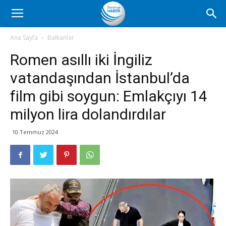
Romanya
Ana Sayfa
Balkanlar
Romen asıllı iki İngiliz
Haber
vatandaşından İstanbul’da
film gibi soygun: Emlakçıyı 14
milyon lira dolandırdılar
10 Temmuz 2024