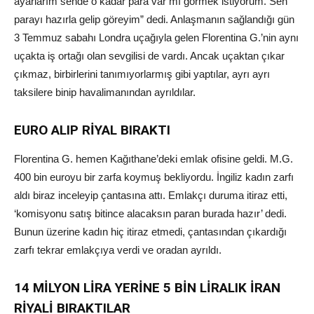
ayarlarım sende o kadar para var mı görmek istiyorum. Sen
parayı hazırla gelip göreyim” dedi. Anlaşmanın sağlandığı gün
3 Temmuz sabahı Londra uçağıyla gelen Florentina G.’nin aynı
uçakta iş ortağı olan sevgilisi de vardı. Ancak uçaktan çıkar
çıkmaz, birbirlerini tanımıyorlarmış gibi yaptılar, ayrı ayrı
taksilere binip havalimanından ayrıldılar.
EURO ALIP RİYAL BIRAKTI
Florentina G. hemen Kağıthane’deki emlak ofisine geldi. M.G.
400 bin euroyu bir zarfa koymuş bekliyordu. İngiliz kadın zarfı
aldı biraz inceleyip çantasına attı. Emlakçı duruma itiraz etti,
‘komisyonu satış bitince alacaksın paran burada hazır’ dedi.
Bunun üzerine kadın hiç itiraz etmedi, çantasından çıkardığı
zarfı tekrar emlakçıya verdi ve oradan ayrıldı.
14 MİLYON LİRA YERİNE 5 BİN LİRALIK İRAN
RİYALİ BIRAKTILAR