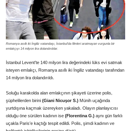
Romanya asıllı iki İngiliz vatandaşı, İstanbul’da filmleri aratmayan vurgunla bir
emlakçıyı 14 milyon lira dolandırdılar.
İstanbul Levent’te 140 milyon lira değerindeki lüks evi satmak
isteyen emlakçı, Romanya asıllı iki İngiliz vatandaşı tarafından
14 milyon lira dolandırıldı.
Soluğu karakolda alan emlakçının şikayeti üzerine polis,
şüphelilerden birini
(Giani Nicuşor S.)
Münih uçağında
yurtdışına kaçmak üzereyken yakaladı. Olayın planlayıcısı
olduğu öne sürülen kadının ise
(Florentina G.)
aynı gün farklı
uçakla Paris’e kaçtığı tespit edildi. Polis, şimdi kadının ve
bağlantılı işbirlikçilerinin peşine düştü.