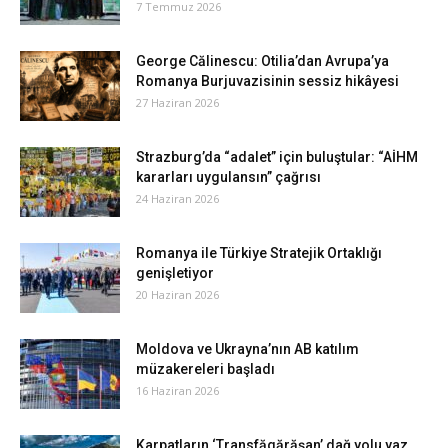
7 Temmuz 2026
George Călinescu: Otilia’dan Avrupa’ya
Romanya Burjuvazisinin sessiz hikâyesi
27 Haziran 2026
Strazburg’da “adalet” için buluştular: “AİHM
kararları uygulansın” çağrısı
24 Haziran 2026
Romanya ile Türkiye Stratejik Ortaklığı
genişletiyor
20 Haziran 2026
Moldova ve Ukrayna’nın AB katılım
müzakereleri başladı
16 Haziran 2026
Karpatların ‘Transfăgărăşan’ dağ yolu yaz