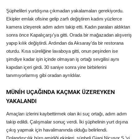
Şüphelileri yurtdışına çıkmadan yakalamaları gerekiyordu.
Ekipler emlak ofisine gelip zarfı değiştiren kadını yüzlerce
kamera izleyerek adım adım takip etti. Kadın paraları aldıktan
sonra önce Kapalıçarşı’ya gitti. Orada bir mağazadan alışveriş
yapıp kılık değiştirdi. Ardından da Aksaray’da bir restorana
oturdu. Kısa süreliğine lavaboya gitti, onun peşinden ise
şimdiye kadar işin içinde olmayan iş ortağı sevgilisi aynı
kapıdan içeri girdi. 30 saniye sonra yine birbirlerini
tanımıyorlarmış gibi oradan ayrıldılar.
MÜNİH UÇAĞINDA KAÇMAK ÜZEREYKEN
YAKALANDI
Amaçları izlerini kaybettirmek olan iki suç ortağı, adım adım
takip edildi. Çalışmalar sonuç verdi. İki şüphelinin yurt dışına
çıkış yapmak için havalimanında olduğu belirlendi.
Dolandırıcılık büro amirliği ekipleri, şüpheli Giani Nicuşor S.’yi