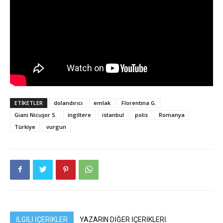
ETIKETLER
dolandırıcı
emlak
Florentina G.
Giani Nicuşor S.
ingiltere
istanbul
polis
Romanya
Türkiye
vurgun
İLGİLİ İÇERİKLER
YAZARIN DİĞER İÇERİKLERİ