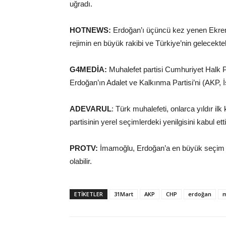
uğradı.
HOTNEWS:
Erdoğan’ı üçüncü kez yenen Ekrem 
rejimin en büyük rakibi ve Türkiye’nin gelecekte
G4MEDİA:
Muhalefet partisi Cumhuriyet Halk 
Erdoğan’ın Adalet ve Kalkınma Partisi’ni (AKP, İ
ADEVARUL
: Türk muhalefeti, onlarca yıldır il
partisinin yerel seçimlerdeki yenilgisini kabul e
PROTV:
İmamoğlu, Erdoğan’a en büyük seçim fe
olabilir.
ETIKETLER
31Mart
AKP
CHP
erdoğan