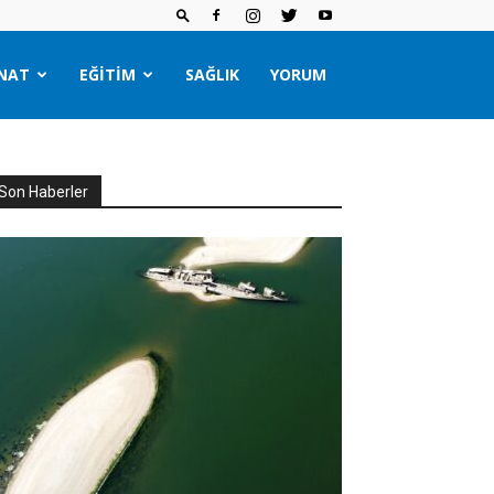
NAT
EĞITIM
SAĞLIK
YORUM
Son Haberler