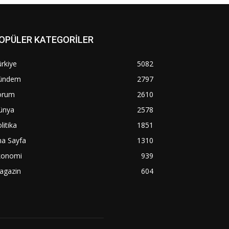
OPÜLER KATEGORİLER
rkiye
5082
ündem
2797
orum
2610
ünya
2578
litika
1851
na Sayfa
1310
konomi
939
agazin
604