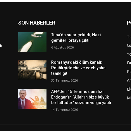
SON HABERLER
P
Tuna’da sular çekildi, Nazi
Tü
gemileri ortaya çıktı
G
tı
6 Ağustos 2026
Y
D
Romanya’daki ölüm kanalı:
Politik şiddetin ve edebiyatın
Po
tanıklığı!
A
30 Temmuz 2026
E
AFP’den 15 Temmuz analizi:
Erdoğan’ın “Allah’ın bize büyük
M
bir lütfudur” sözüne vurgu yaptı
14 Temmuz 2026