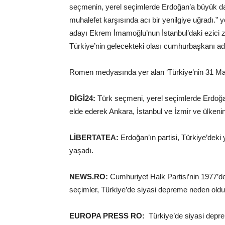
seçmenin, yerel seçimlerde Erdoğan’a büyük da
muhalefet karşısında acı bir yenilgiye uğradı.
adayı Ekrem İmamoğlu’nun İstanbul’daki ezici za
Türkiye’nin gelecekteki olası cumhurbaşkanı aday
Romen medyasında yer alan ‘Türkiye’nin 31 Mart s
DİGİ24:
Türk seçmeni, yerel seçimlerde Erdoğan
elde ederek Ankara, İstanbul ve İzmir ve ülkenin
LİBERTATEA:
Erdoğan’ın partisi, Türkiye’deki 
yaşadı.
NEWS.RO:
Cumhuriyet Halk Partisi’nin 1977’den
seçimler, Türkiye’de siyasi depreme neden oldu
EUROPA PRESS RO:
Türkiye’de siyasi depre