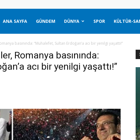
ANA SAYFA
GÜNDEM
DÜNYA
SPOR
KÜLTÜR-SA
omanya basınında: “Muhalefet, Sultan Erdoğan’a acı bir yenilgi yaşattı!”
mler, Romanya basınında:
an’a acı bir yenilgi yaşattı!”