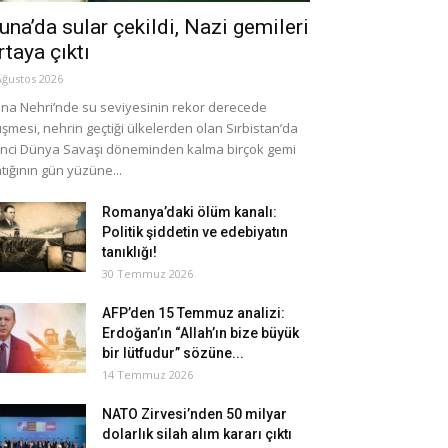
una’da sular çekildi, Nazi gemileri
rtaya çıktı
Ağustos 2026
na Nehri’nde su seviyesinin rekor derecede
şmesi, nehrin geçtiği ülkelerden olan Sırbistan’da
inci Dünya Savaşı döneminden kalma birçok gemi
tığının gün yüzüne...
Romanya’daki ölüm kanalı:
Politik şiddetin ve edebiyatın
tanıklığı!
30 Temmuz 2026
AFP’den 15 Temmuz analizi:
Erdoğan’ın “Allah’ın bize büyük
bir lütfudur” sözüne...
14 Temmuz 2026
NATO Zirvesi’nden 50 milyar
dolarlık silah alım kararı çıktı