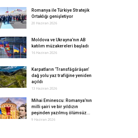
Romanya ile Türkiye Stratejik
Ortaklığı genişletiyor
20 Haziran 2026
Moldova ve Ukrayna’nın AB
katılım müzakereleri başladı
16 Haziran 2026
Karpatların ‘Transfăgărăşan’
dağ yolu yaz trafiğine yeniden
açıldı
13 Haziran 2026
Mihai Eminescu: Romanya’nın
milli şairi ve bir yıldızın
peşinden yazılmış ölümsüz...
9 Haziran 2026