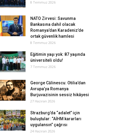
8 Temmuz 2026
NATO Zirvesi: Savunma
Bankasına dahil olacak
Romanya’dan Karadeniz’de
ortak güvenlik hamlesi
8 Temmuz 2026
Eğitimin yaşı yok: 87 yaşında
üniversiteli oldu!
7 Temmuz 2026
George Călinescu: Otilia’dan
Avrupa’ya Romanya
Burjuvazisinin sessiz hikâyesi
27 Haziran 2026
Strazburg’da “adalet” için
buluştular: “AİHM kararları
uygulansın” çağrısı
24 Haziran 2026