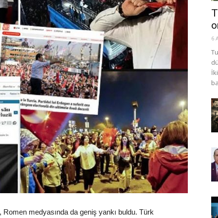
T
o
6 
Tu
dü
İk
ba
sı, Romen medyasında da geniş yankı buldu. Türk