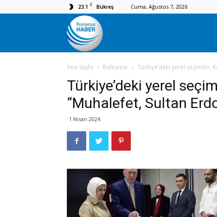
C
23.1
Cuma, Ağustos 7, 2026
Bükreş
Romanya
Ana Sayfa
Balkanlar
Türkiye’deki yerel seçimler, R
Haber
Türkiye’deki yerel seçi
“Muhalefet, Sultan Erdoğ
1 Nisan 2024