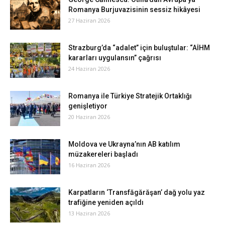
Romanya Burjuvazisinin sessiz hikâyesi
27 Haziran 2026
Strazburg’da “adalet” için buluştular: “AİHM
kararları uygulansın” çağrısı
24 Haziran 2026
Romanya ile Türkiye Stratejik Ortaklığı
genişletiyor
20 Haziran 2026
Moldova ve Ukrayna’nın AB katılım
müzakereleri başladı
16 Haziran 2026
Karpatların ‘Transfăgărăşan’ dağ yolu yaz
trafiğine yeniden açıldı
13 Haziran 2026