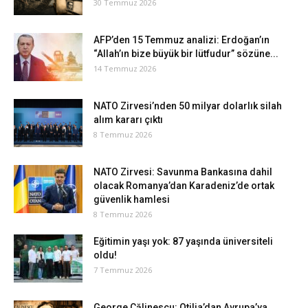
30 Temmuz 2026
AFP’den 15 Temmuz analizi: Erdoğan’ın
“Allah’ın bize büyük bir lütfudur” sözüne...
14 Temmuz 2026
NATO Zirvesi’nden 50 milyar dolarlık silah
alım kararı çıktı
8 Temmuz 2026
NATO Zirvesi: Savunma Bankasına dahil
olacak Romanya’dan Karadeniz’de ortak
güvenlik hamlesi
8 Temmuz 2026
Eğitimin yaşı yok: 87 yaşında üniversiteli
oldu!
7 Temmuz 2026
George Călinescu: Otilia’dan Avrupa’ya