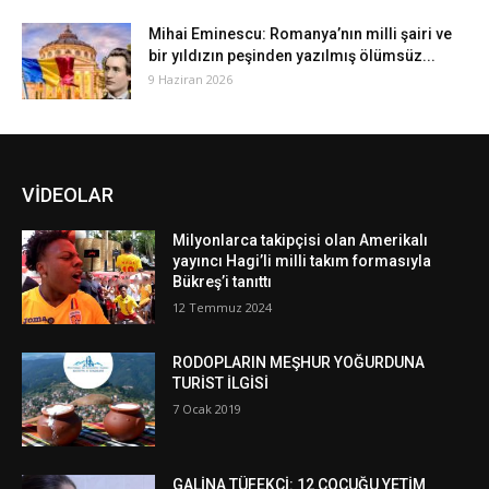
Mihai Eminescu: Romanya’nın milli şairi ve
bir yıldızın peşinden yazılmış ölümsüz...
9 Haziran 2026
VİDEOLAR
Milyonlarca takipçisi olan Amerikalı
yayıncı Hagi’li milli takım formasıyla
Bükreş’i tanıttı
12 Temmuz 2024
RODOPLARIN MEŞHUR YOĞURDUNA
TURİST İLGİSİ
7 Ocak 2019
GALİNA TÜFEKÇİ: 12 ÇOCUĞU YETİM