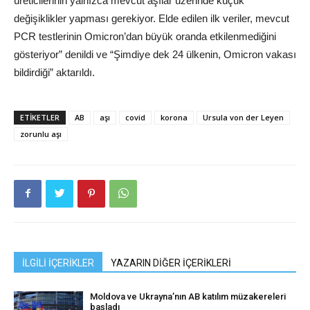
üreticilerinin yalnızca mevcut aşılar üzerinde küçük
değişiklikler yapması gerekiyor. Elde edilen ilk veriler, mevcut
PCR testlerinin Omicron’dan büyük oranda etkilenmediğini
gösteriyor” denildi ve “Şimdiye dek 24 ülkenin, Omicron vakası
bildirdiği” aktarıldı.
ETIKETLER
AB
aşı
covid
korona
Ursula von der Leyen
zorunlu aşı
İLGİLİ İÇERİKLER
YAZARIN DİĞER İÇERİKLERİ
Moldova ve Ukrayna’nın AB katılım müzakereleri
başladı