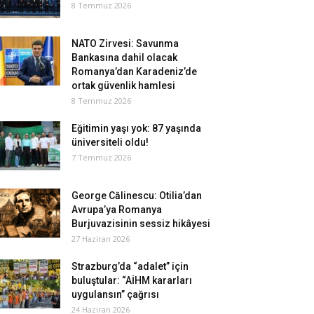
8 Temmuz 2026
NATO Zirvesi: Savunma
Bankasına dahil olacak
Romanya’dan Karadeniz’de
ortak güvenlik hamlesi
8 Temmuz 2026
Eğitimin yaşı yok: 87 yaşında
üniversiteli oldu!
7 Temmuz 2026
George Călinescu: Otilia’dan
Avrupa’ya Romanya
Burjuvazisinin sessiz hikâyesi
27 Haziran 2026
Strazburg’da “adalet” için
buluştular: “AİHM kararları
uygulansın” çağrısı
24 Haziran 2026