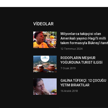
VİDEOLAR
Milyonlarca takipçisi olan
Amerikalı yayıncı Hagi’li milli
takım formasıyla Bükreş’i tanıt
12 Temmuz 2024
RODOPLARIN MEŞHUR
YOĞURDUNA TURİST İLGİSİ
7 Ocak 2019
GALİNA TÜFEKÇİ: 12 ÇOCUĞU
YETİM BIRAKTILAR
16 Aralık 2018