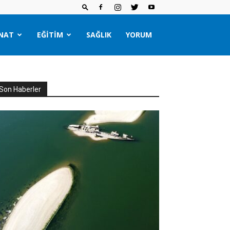
NAT
EĞITIM
SAĞLIK
YORUM
Son Haberler