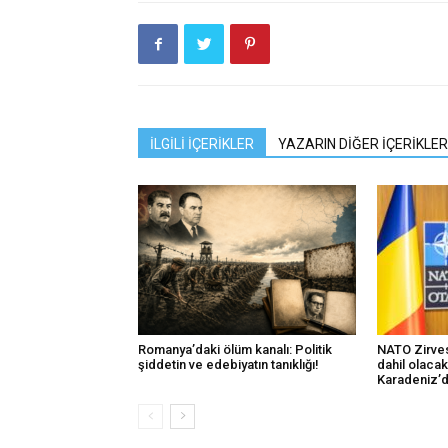
İLGİLİ İÇERİKLER
YAZARIN DİĞER İÇERİKLER
Romanya’daki ölüm kanalı: Politik
NATO Zirves
şiddetin ve edebiyatın tanıklığı!
dahil olaca
Karadeniz’d