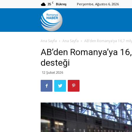
C
35
Perşembe, Ağustos 6, 2026
Bükreş
Romanya
Ana Sayfa
Ana Sayfa
AB’den Romanya’ya 16,7 mily
Haber
AB’den Romanya’ya 16,
desteği
12 Şubat 2026