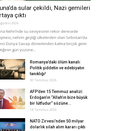
una’da sular çekildi, Nazi gemileri
rtaya çıktı
Ağustos 2026
na Nehri’nde su seviyesinin rekor derecede
şmesi, nehrin geçtiği ülkelerden olan Sırbistan’da
inci Dünya Savaşı döneminden kalma birçok gemi
tığının gün yüzüne...
Romanya’daki ölüm kanalı:
Politik şiddetin ve edebiyatın
tanıklığı!
30 Temmuz 2026
AFP’den 15 Temmuz analizi:
Erdoğan’ın “Allah’ın bize büyük
bir lütfudur” sözüne...
14 Temmuz 2026
NATO Zirvesi’nden 50 milyar
dolarlık silah alım kararı çıktı