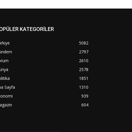
OPÜLER KATEGORİLER
rkiye
5082
ündem
2797
orum
2610
ünya
2578
litika
1851
na Sayfa
1310
konomi
939
agazin
604