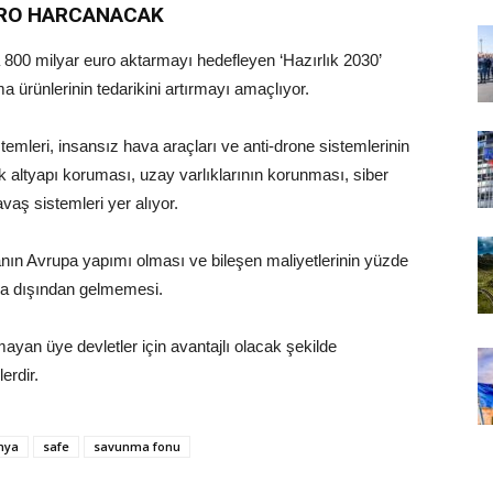
EURO HARCANACAK
00 milyar euro aktarmayı hedefleyen ‘Hazırlık 2030’
a ürünlerinin tedarikini artırmayı amaçlıyor.
emleri, insansız hava araçları ve anti-drone sistemlerinin
k altyapı koruması, uzay varlıklarının korunması, siber
vaş sistemleri yer alıyor.
manın Avrupa yapımı olması ve bileşen maliyetlerinin yüzde
na dışından gelmemesi.
ayan üye devletler için avantajlı olacak şekilde
erdir.
nya
safe
savunma fonu