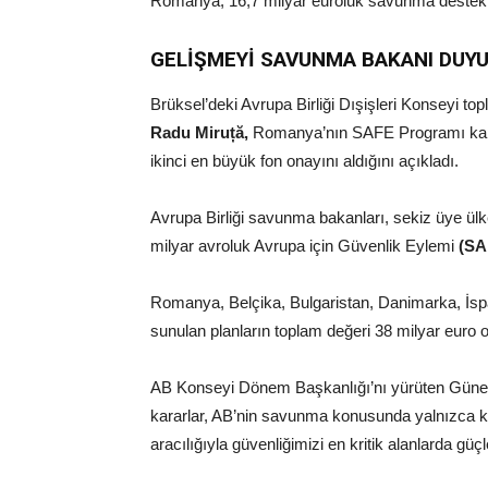
Romanya, 16,7 milyar euroluk savunma destek fo
GELİŞMEYİ SAVUNMA BAKANI DUY
Brüksel’deki Avrupa Birliği Dışişleri Konseyi 
Radu Miruță,
Romanya’nın SAFE Programı kapsa
ikinci en büyük fon onayını aldığını açıkladı.
Avrupa Birliği savunma bakanları, sekiz üye ülke
milyar avroluk Avrupa için Güvenlik Eylemi
(SA
Romanya, Belçika, Bulgaristan, Danimarka, İspa
sunulan planların toplam değeri 38 milyar euro o
AB Konseyi Dönem Başkanlığı’nı yürüten Güne
kararlar, AB’nin savunma konusunda yalnızca ko
aracılığıyla güvenliğimizi en kritik alanlarda güçl