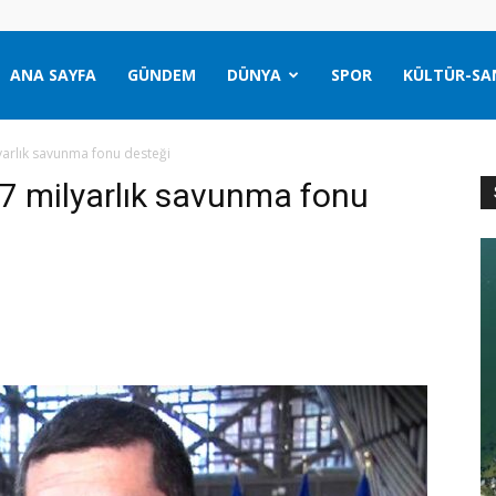
ANA SAYFA
GÜNDEM
DÜNYA
SPOR
KÜLTÜR-SA
arlık savunma fonu desteği
7 milyarlık savunma fonu