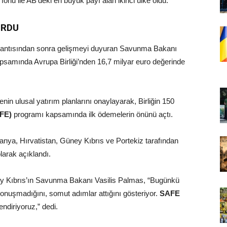
nu ile AB’deki en büyük payı alan ikinci ülke oldu.
URDU
toplantısından sonra gelişmeyi duyuran Savunma Bakanı
mında Avrupa Birliği’nden 16,7 milyar euro değerinde
nin ulusal yatırım planlarını onaylayarak, Birliğin 150
FE)
programı kapsamında ilk ödemelerin önünü açtı.
nya, Hırvatistan, Güney Kıbrıs ve Portekiz tarafından
larak açıklandı.
y Kıbrıs’ın Savunma Bakanı Vasilis Palmas, “Bugünkü
nuşmadığını, somut adımlar attığını gösteriyor.
SAFE
endiriyoruz,” dedi.