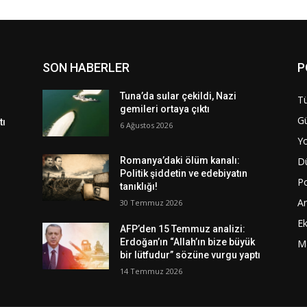
SON HABERLER
P
Tuna’da sular çekildi, Nazi
Tü
gemileri ortaya çıktı
G
tı
6 Ağustos 2026
Y
D
Romanya’daki ölüm kanalı:
Politik şiddetin ve edebiyatın
Po
tanıklığı!
A
30 Temmuz 2026
E
AFP’den 15 Temmuz analizi:
Erdoğan’ın “Allah’ın bize büyük
M
bir lütfudur” sözüne vurgu yaptı
14 Temmuz 2026