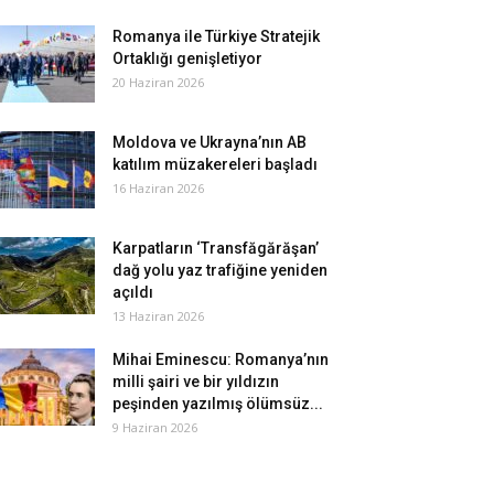
Romanya ile Türkiye Stratejik
Ortaklığı genişletiyor
20 Haziran 2026
Moldova ve Ukrayna’nın AB
katılım müzakereleri başladı
16 Haziran 2026
Karpatların ‘Transfăgărăşan’
dağ yolu yaz trafiğine yeniden
açıldı
13 Haziran 2026
Mihai Eminescu: Romanya’nın
milli şairi ve bir yıldızın
peşinden yazılmış ölümsüz...
9 Haziran 2026