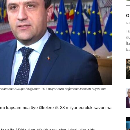
T
o
6 
Tu
dü
İk
ba
ında Avrupa Birliği'nden 16,7 milyar euro değerinde ikinci en büyük fon
mı kapsamında üye ülkelere ilk 38 milyar euroluk savunma