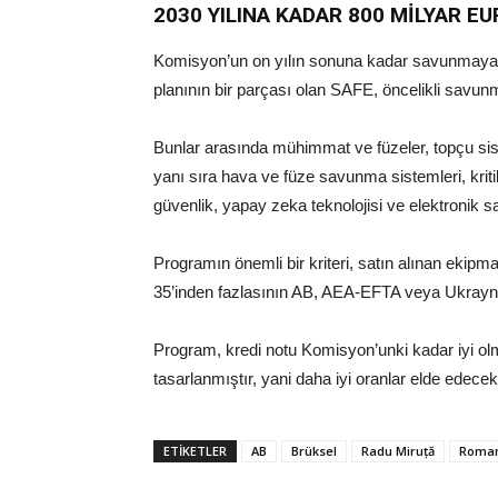
2030 YILINA KADAR 800 MİLYAR 
Komisyon’un on yılın sonuna kadar savunmaya 8
planının bir parçası olan SAFE, öncelikli savunm
Bunlar arasında mühimmat ve füzeler, topçu sist
yanı sıra hava ve füze savunma sistemleri, kriti
güvenlik, yapay zeka teknolojisi ve elektronik sa
Programın önemli bir kriteri, satın alınan ekip
35’inden fazlasının AB, AEA-EFTA veya Ukray
Program, kredi notu Komisyon’unki kadar iyi olm
tasarlanmıştır, yani daha iyi oranlar elde edecekl
ETIKETLER
AB
Brüksel
Radu Miruță
Roma