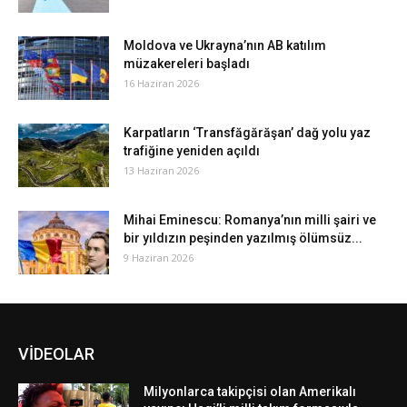
Moldova ve Ukrayna’nın AB katılım
müzakereleri başladı
16 Haziran 2026
Karpatların ‘Transfăgărăşan’ dağ yolu yaz
trafiğine yeniden açıldı
13 Haziran 2026
Mihai Eminescu: Romanya’nın milli şairi ve
bir yıldızın peşinden yazılmış ölümsüz...
9 Haziran 2026
VİDEOLAR
Milyonlarca takipçisi olan Amerikalı