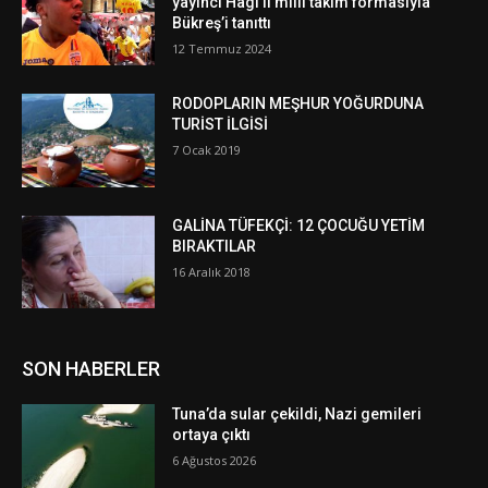
yayıncı Hagi’li milli takım formasıyla
Bükreş’i tanıttı
12 Temmuz 2024
RODOPLARIN MEŞHUR YOĞURDUNA
TURİST İLGİSİ
7 Ocak 2019
GALİNA TÜFEKÇİ: 12 ÇOCUĞU YETİM
BIRAKTILAR
16 Aralık 2018
SON HABERLER
Tuna’da sular çekildi, Nazi gemileri
ortaya çıktı
6 Ağustos 2026