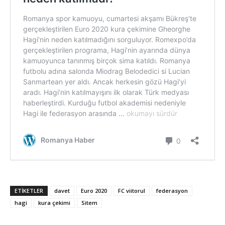
ETIKETLER
davet
Euro 2020
FC viitorul
federasyon
hagi
kura çekimi
Sitem