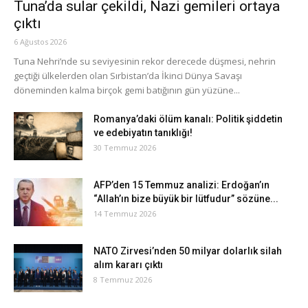
Tuna’da sular çekildi, Nazi gemileri ortaya
çıktı
6 Ağustos 2026
Tuna Nehri’nde su seviyesinin rekor derecede düşmesi, nehrin
geçtiği ülkelerden olan Sırbistan’da İkinci Dünya Savaşı
döneminden kalma birçok gemi batığının gün yüzüne...
Romanya’daki ölüm kanalı: Politik şiddetin
ve edebiyatın tanıklığı!
30 Temmuz 2026
AFP’den 15 Temmuz analizi: Erdoğan’ın
“Allah’ın bize büyük bir lütfudur” sözüne...
14 Temmuz 2026
NATO Zirvesi’nden 50 milyar dolarlık silah
alım kararı çıktı
8 Temmuz 2026