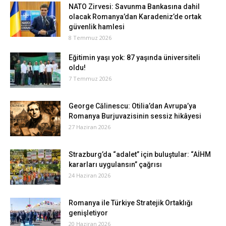
NATO Zirvesi: Savunma Bankasına dahil
olacak Romanya’dan Karadeniz’de ortak
güvenlik hamlesi
8 Temmuz 2026
Eğitimin yaşı yok: 87 yaşında üniversiteli
oldu!
7 Temmuz 2026
George Călinescu: Otilia’dan Avrupa’ya
Romanya Burjuvazisinin sessiz hikâyesi
27 Haziran 2026
Strazburg’da “adalet” için buluştular: “AİHM
kararları uygulansın” çağrısı
24 Haziran 2026
Romanya ile Türkiye Stratejik Ortaklığı
genişletiyor
20 Haziran 2026