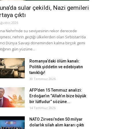
una’da sular çekildi, Nazi gemileri
rtaya çıktı
Ağustos 2026
na Nehri’nde su seviyesinin rekor derecede
şmesi, nehrin geçtiği ülkelerden olan Sırbistan’da
inci Dünya Savaşı döneminden kalma birçok gemi
tığının gün yüzüne...
Romanya’daki ölüm kanalı:
Politik şiddetin ve edebiyatın
tanıklığı!
30 Temmuz 2026
AFP’den 15 Temmuz analizi:
Erdoğan’ın “Allah’ın bize büyük
bir lütfudur” sözüne...
14 Temmuz 2026
NATO Zirvesi’nden 50 milyar
dolarlık silah alım kararı çıktı