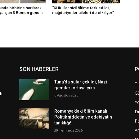
ında birbirine sarılarak
“KHK’lılar sivil ölüme terk edildi,
çalışan 3 Romen gencin
mağduriyetler aileleri de etkiliyor”
SON HABERLER
P
Tuna’da sular çekildi, Nazi
Tü
gemileri ortaya çıktı
G
tı
6 Ağustos 2026
Y
D
Romanya’daki ölüm kanalı:
Politik şiddetin ve edebiyatın
Po
tanıklığı!
A
30 Temmuz 2026