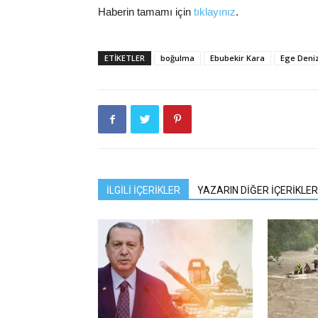
Haberin tamamı için
tıklayınız
.
ETIKETLER
boğulma
Ebubekir Kara
Ege Deniz
İLGİLİ İÇERİKLER
YAZARIN DİĞER İÇERİKLER