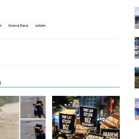
i
Gonca Kara
zulüm
İ