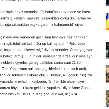
stafa’sıyla sekiz yaşındaki Gülsüm’ünü kaybeden ve karşı
san’la çıkabilen Kara çifti, yaşadıkları korku dolu anları ve
yolculuğa çıkmaktan başka çaremiz kalmamıştı!” diyor.
için ayrı ayrı yerlerden gelir. Tam binmeye hazırlanırken
ü bir ışık tutulmaktadır. Donup kalmışlardır, “Polis veya
, başlamadan bitecekmiş” diye düşünürler. O anı yaşayan
er balıkçılarmış. O gün geri dönseler de ertesi gün yine aynı
eleklerini giyerler, güneş battıktan sonra saat 21.30
 Tam Yunanistan sularına geçtiklerinde, kurtulduk artık,
nucu tekneleri alabora olur. 1’i bebek, 4’ü çocuk 7 kişinin
aşında iki evladını kaybeder. “Sırf birlikte olalım diye
aşımıza böyle bir kaza geldi ne yapalım.” diyor Anne Gonca
tte bizi kavuştursun. Kaç çocuğun var, üç; ikisi