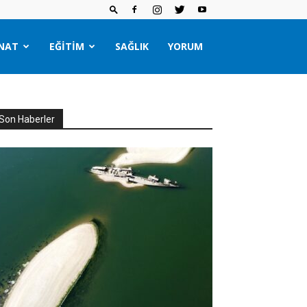
NAT
EĞITIM
SAĞLIK
YORUM
Son Haberler