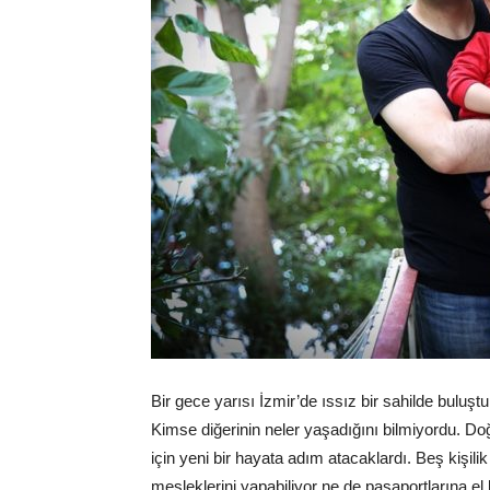
Bir gece yarısı İzmir’de ıssız bir sahilde buluştu
Kimse diğerinin neler yaşadığını bilmiyordu. Do
için yeni bir hayata adım atacaklardı. Beş kişilik 
mesleklerini yapabiliyor ne de pasaportlarına el 