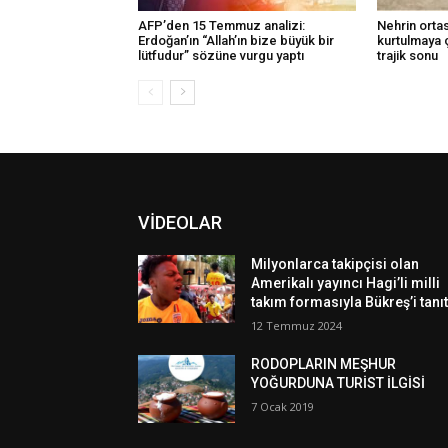
AFP’den 15 Temmuz analizi:
Nehrin ortas
Erdoğan’ın “Allah’ın bize büyük bir
kurtulmaya 
lütfudur” sözüne vurgu yaptı
trajik sonu
VİDEOLAR
Milyonlarca takipçisi olan
Amerikalı yayıncı Hagi’li milli
takım formasıyla Bükreş’i tanıt
12 Temmuz 2024
RODOPLARIN MEŞHUR
YOĞURDUNA TURİST İLGİSİ
7 Ocak 2019