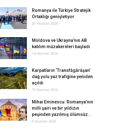
Romanya ile Türkiye Stratejik
Ortaklığı genişletiyor
20 Haziran 2026
Moldova ve Ukrayna’nın AB
katılım müzakereleri başladı
16 Haziran 2026
Karpatların ‘Transfăgărăşan’
dağ yolu yaz trafiğine yeniden
açıldı
13 Haziran 2026
Mihai Eminescu: Romanya’nın
milli şairi ve bir yıldızın
peşinden yazılmış ölümsüz...
9 Haziran 2026