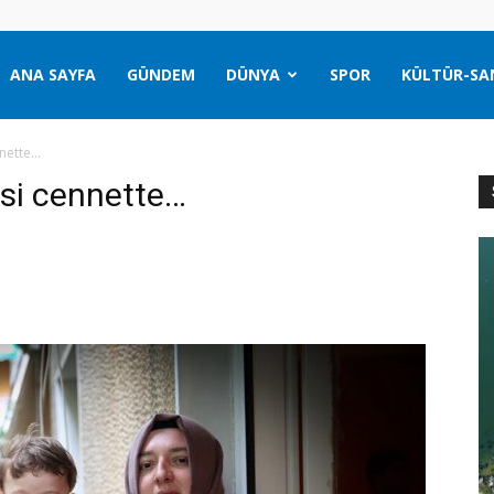
ANA SAYFA
GÜNDEM
DÜNYA
SPOR
KÜLTÜR-SA
nnette…
isi cennette…