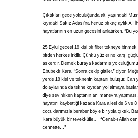
Çıktıkları gece yolculuğunda altı yaşındaki Mu
kıyıdaki Sakız Adası’na henüz birkaç aylık Ali İh
hayatlarının en uzun gecesini anlatırken, “Bu 
25 Eylül gecesi 18 kişi bir fiber tekneye binmek 
birden herkes irkilir. Çünkü yüzlerine karşı güçl
askerdir. Demek buraya kadarmış yolculuğumuz
Ebubekir Kara, “Sonra çekip gittiler.” diyor. Meğ
yerde 18 kişi ve teknenin kaptanı buluşur. Can y
dolaylarında da tekne kıyıdan yol almaya başlar.
diye sevinirken kaptanın ani manevra yapması so
hayatını kaybettiği kazada Kara ailesi de 6 ve 8 y
çocuklarımızla beraber böyle bir yola çıktık. B
Kara büyük bir tevekkülle… “Cenab-ı Allah cenne
cennette…”