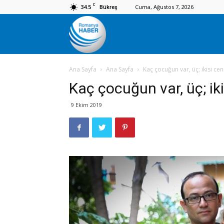
C
34.5
Cuma, Ağustos 7, 2026
Bükreş
Romanya
Ana Sayfa
Ana Sayfa
Kaç çocuğun var, üç; ikisi ce
Haber
Kaç çocuğun var, üç; ik
9 Ekim 2019