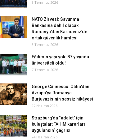
8 Temmuz 2026
NATO Zirvesi: Savunma
Bankasına dahil olacak
Romanya’dan Karadeniz’de
ortak güvenlik hamlesi
8 Temmuz 2026
Eğitimin yaşı yok: 87 yaşında
üniversiteli oldu!
7 Temmuz 2026
George Călinescu: Otilia’dan
Avrupa’ya Romanya
Burjuvazisinin sessiz hikâyesi
27 Haziran 2026
Strazburg’da “adalet” için
buluştular: “AİHM kararları
uygulansın” çağrısı
24 Haziran 2026