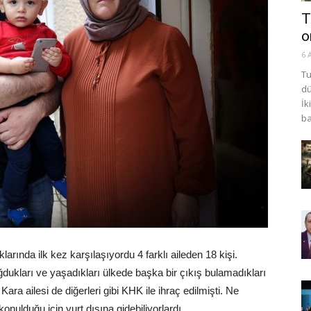
T
o
6 
Tu
dü
İk
ba
klarında ilk kez karşılaşıyordu 4 farklı aileden 18 kişi.
ğdukları ve yaşadıkları ülkede başka bir çıkış bulamadıkları
Kara ailesi de diğerleri gibi KHK ile ihraç edilmişti. Ne
konulduğu için yurt dışına gidebiliyorlardı…