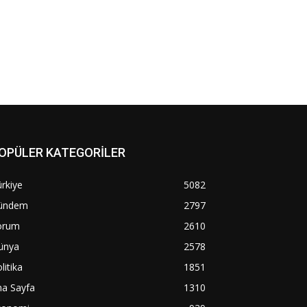
OPÜLER KATEGORİLER
rkiye
5082
ündem
2797
orum
2610
ünya
2578
litika
1851
na Sayfa
1310