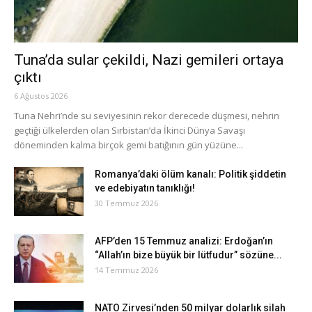
Tuna’da sular çekildi, Nazi gemileri ortaya
çıktı
6 Ağustos 2026
Tuna Nehri’nde su seviyesinin rekor derecede düşmesi, nehrin
geçtiği ülkelerden olan Sırbistan’da İkinci Dünya Savaşı
döneminden kalma birçok gemi batığının gün yüzüne...
Romanya’daki ölüm kanalı: Politik şiddetin
ve edebiyatın tanıklığı!
30 Temmuz 2026
AFP’den 15 Temmuz analizi: Erdoğan’ın
“Allah’ın bize büyük bir lütfudur” sözüne...
14 Temmuz 2026
NATO Zirvesi’nden 50 milyar dolarlık silah