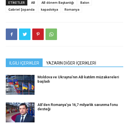
ETIKETLER
AB
AB dönem Başkanlığı
Balon
Gabriel Şopanda
kapadokya
Romanya
İLGİLİ İÇERİKLER
YAZARIN DİĞER İÇERİKLERİ
Moldova ve Ukrayna’nın AB katılım müzakereleri
başladı
AB’den Romanya’ya 16,7 milyarlık savunma fonu
desteği