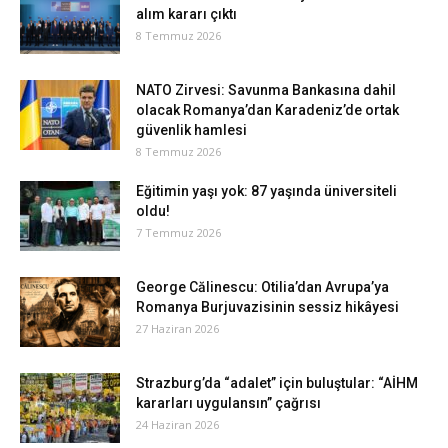
alım kararı çıktı
8 Temmuz 2026
NATO Zirvesi: Savunma Bankasına dahil
olacak Romanya’dan Karadeniz’de ortak
güvenlik hamlesi
8 Temmuz 2026
Eğitimin yaşı yok: 87 yaşında üniversiteli
oldu!
7 Temmuz 2026
George Călinescu: Otilia’dan Avrupa’ya
Romanya Burjuvazisinin sessiz hikâyesi
27 Haziran 2026
Strazburg’da “adalet” için buluştular: “AİHM
kararları uygulansın” çağrısı
24 Haziran 2026