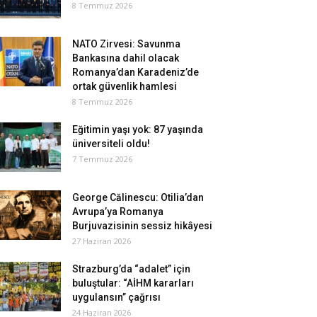
8 Temmuz 2026
NATO Zirvesi: Savunma
Bankasına dahil olacak
Romanya’dan Karadeniz’de
ortak güvenlik hamlesi
8 Temmuz 2026
Eğitimin yaşı yok: 87 yaşında
üniversiteli oldu!
7 Temmuz 2026
George Călinescu: Otilia’dan
Avrupa’ya Romanya
Burjuvazisinin sessiz hikâyesi
27 Haziran 2026
Strazburg’da “adalet” için
buluştular: “AİHM kararları
uygulansın” çağrısı
24 Haziran 2026