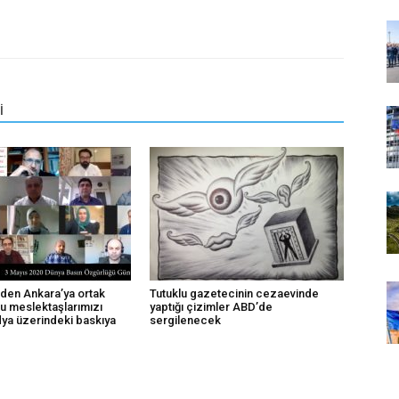
İ
den Ankara’ya ortak
Tutuklu gazetecinin cezaevinde
lu meslektaşlarımızı
yaptığı çizimler ABD’de
dya üzerindeki baskıya
sergilenecek