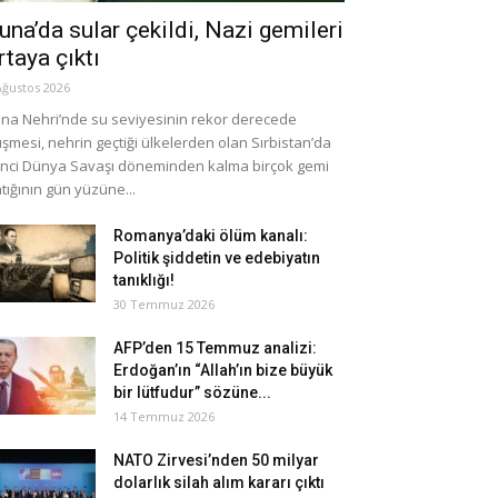
una’da sular çekildi, Nazi gemileri
rtaya çıktı
Ağustos 2026
na Nehri’nde su seviyesinin rekor derecede
şmesi, nehrin geçtiği ülkelerden olan Sırbistan’da
inci Dünya Savaşı döneminden kalma birçok gemi
tığının gün yüzüne...
Romanya’daki ölüm kanalı:
Politik şiddetin ve edebiyatın
tanıklığı!
30 Temmuz 2026
AFP’den 15 Temmuz analizi:
Erdoğan’ın “Allah’ın bize büyük
bir lütfudur” sözüne...
14 Temmuz 2026
NATO Zirvesi’nden 50 milyar
dolarlık silah alım kararı çıktı