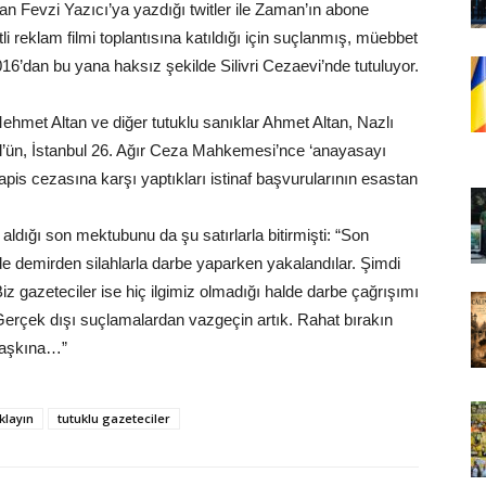
an Fevzi Yazıcı’ya yazdığı twitler ile Zaman’ın abone
reklam filmi toplantısına katıldığı için suçlanmış, müebbet
16’dan bu yana haksız şekilde Silivri Cezaevi’nde tutuluyor.
 Mehmet Altan ve diğer tutuklu sanıklar Ahmet Altan, Nazlı
’ün, İstanbul 26. Ağır Ceza Mahkemesi’nce ‘anayasayı
apis cezasına karşı yaptıkları istinaf başvurularının esastan
aldığı son mektubunu da şu satırlarla bitirmişti: “Son
e demirden silahlarla darbe yaparken yakalandılar. Şimdi
Biz gazeteciler ise hiç ilgimiz olmadığı halde darbe çağrışımı
rçek dışı suçlamalardan vazgeçin artık. Rahat bırakın
h aşkına…”
klayın
tutuklu gazeteciler