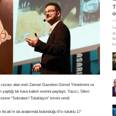
T
o
6 
Tu
dü
İk
ba
is cezası alan eski Zaman Gazetesi Görsel Yönetmeni ve
 yaptığı bir kara kalem eserini paylaştı. Yazıcı, Silivri
sere “Sokrates’i Tutuklayın” ismini verdi.
Ilıcak’ın da aralarında bulunduğu 6’sı tutuklu 17