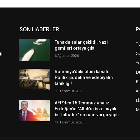
SON HABERLER
P
Tuna’da sular çekildi, Nazi
Tü
gemileri ortaya çıktı
G
tı
6 Ağustos 2026
Y
D
Romanya’daki ölüm kanalı:
Politik şiddetin ve edebiyatın
Po
tanıklığı!
A
30 Temmuz 2026
E
AFP’den 15 Temmuz analizi:
Erdoğan’ın “Allah’ın bize büyük
M
bir lütfudur” sözüne vurgu yaptı
14 Temmuz 2026