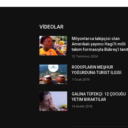
VİDEOLAR
Milyonlarca takipçisi olan
Amerikalı yayıncı Hagi’li milli
takım formasıyla Bükreş’i tanıt
12 Temmuz 2024
RODOPLARIN MEŞHUR
YOĞURDUNA TURİST İLGİSİ
7 Ocak 2019
GALİNA TÜFEKÇİ: 12 ÇOCUĞU
YETİM BIRAKTILAR
16 Aralık 2018