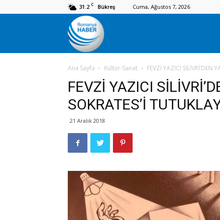
C
31.2
Cuma, Ağustos 7, 2026
Bükreş
Romanya
Ana Sayfa
Kültür-Sanat
FEVZİ YAZICI SİLİVRİ’DEN 
Haber
FEVZİ YAZICI SİLİVRİ’
SOKRATES’İ TUTUKLAY
21 Aralık 2018