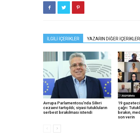
İLGİLİ İÇERİKLER
YAZARIN DİĞER İÇERİKLER
Avrupa Parlamentosu’nda Silivri
19 gazeteci
cezaevi tartışıldı; siyasi tutukluların
çağrı: Tutuk
serbest bırakılması istendi
bırakın, me
son verin