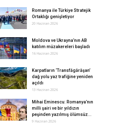
Romanya ile Türkiye Stratejik
Ortaklığı genişletiyor
20 Haziran 2026
Moldova ve Ukrayna’nın AB
katılım müzakereleri başladı
16 Haziran 2026
Karpatların ‘Transfăgărăşan’
dağ yolu yaz trafiğine yeniden
açıldı
13 Haziran 2026
Mihai Eminescu: Romanya’nın
milli şairi ve bir yıldızın
peşinden yazılmış ölümsüz...
9 Haziran 2026