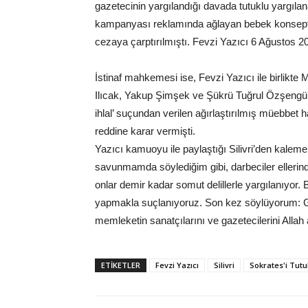
gazetecinin yargılandığı davada tutuklu yargılan
kampanyası reklamında ağlayan bebek konseptli 
cezaya çarptırılmıştı. Fevzi Yazıcı 6 Ağustos 20
İstinaf mahkemesi ise, Fevzi Yazıcı ile birlikte
Ilıcak, Yakup Şimşek ve Şükrü Tuğrul Özşengül
ihlal’ suçundan verilen ağırlaştırılmış müebbet h
reddine karar vermişti.
Yazıcı kamuoyu ile paylaştığı Silivri’den kaleme 
savunmamda söylediğim gibi, darbeciler ellerind
onlar demir kadar somut delillerle yargılanıyor. 
yapmakla suçlanıyoruz. Son kez söylüyorum: Ge
memleketin sanatçılarını ve gazetecilerini Alla
ETIKETLER
Fevzi Yazıcı
Silivri
Sokrates'i Tutu