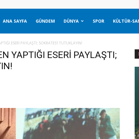
ANA SAYFA
GÜNDEM
DÜNYA
SPOR
KÜLTÜR-SA
YAPTIĞI ESERİ PAYLAŞTI; SOKRATES’İ TUTUKLAYIN!
DEN YAPTIĞI ESERİ PAYLAŞTI;
IN!