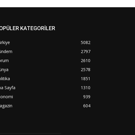
OPÜLER KATEGORİLER
rkiye
5082
ündem
2797
orum
2610
ünya
2578
litika
1851
na Sayfa
1310
konomi
939
agazin
604