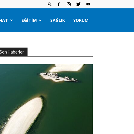
NAT
EĞITIM
SAĞLIK
YORUM
Son Haberler