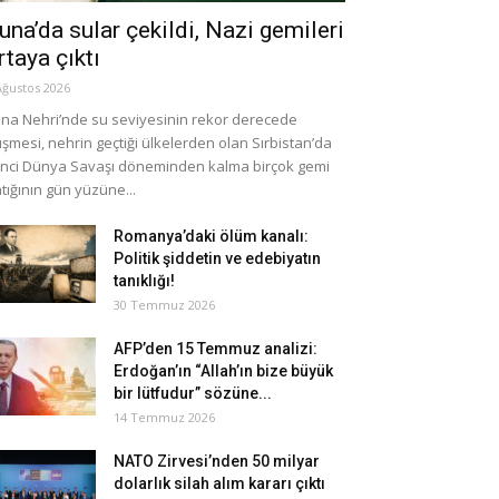
una’da sular çekildi, Nazi gemileri
rtaya çıktı
Ağustos 2026
na Nehri’nde su seviyesinin rekor derecede
şmesi, nehrin geçtiği ülkelerden olan Sırbistan’da
inci Dünya Savaşı döneminden kalma birçok gemi
tığının gün yüzüne...
Romanya’daki ölüm kanalı:
Politik şiddetin ve edebiyatın
tanıklığı!
30 Temmuz 2026
AFP’den 15 Temmuz analizi:
Erdoğan’ın “Allah’ın bize büyük
bir lütfudur” sözüne...
14 Temmuz 2026
NATO Zirvesi’nden 50 milyar
dolarlık silah alım kararı çıktı