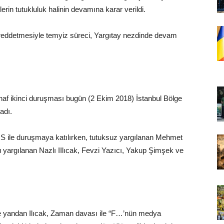
rin tutukluluk halinin devamına karar verildi.
i reddetmesiyle temyiz süreci, Yargıtay nezdinde devam
tinaf ikinci duruşması bugün (2 Ekim 2018) İstanbul Bölge
adı.
İS ile duruşmaya katılırken, tutuksuz yargılanan Mehmet
lu yargılanan Nazlı IIlıcak, Fevzi Yazıcı, Yakup Şimşek ve
te yandan Ilıcak, Zaman davası ile “F…’nün medya