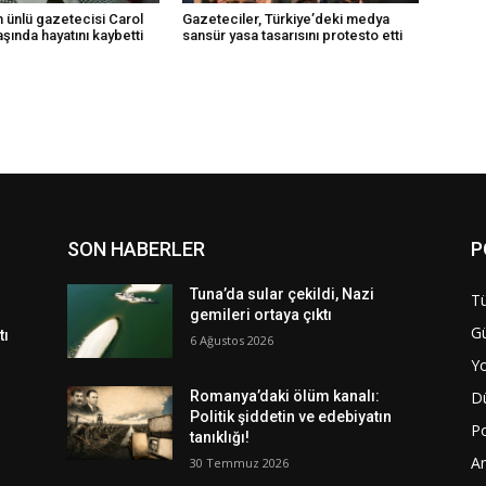
 ünlü gazetecisi Carol
Gazeteciler, Türkiye’deki medya
şında hayatını kaybetti
sansür yasa tasarısını protesto etti
SON HABERLER
P
Tuna’da sular çekildi, Nazi
Tü
gemileri ortaya çıktı
G
tı
6 Ağustos 2026
Y
D
Romanya’daki ölüm kanalı:
Politik şiddetin ve edebiyatın
Po
tanıklığı!
A
30 Temmuz 2026