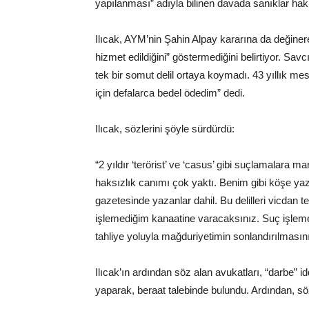
yapılanması” adıyla bilinen davada sanıklar hak
Ilıcak, AYM’nin Şahin Alpay kararına da değin
hizmet edildiğini” göstermediğini belirtiyor. S
tek bir somut delil ortaya koymadı. 43 yıllık 
için defalarca bedel ödedim” dedi.
Ilıcak, sözlerini şöyle sürdürdü:
“2 yıldır ‘terörist’ ve ‘casus’ gibi suçlamalara
haksızlık canımı çok yaktı. Benim gibi köşe ya
gazetesinde yazanlar dahil. Bu delilleri vicdan t
işlemediğim kanaatine varacaksınız. Suç işleme
tahliye yoluyla mağduriyetimin sonlandırılmasın
Ilıcak’ın ardından söz alan avukatları, “darbe” id
yaparak, beraat talebinde bulundu. Ardından, s