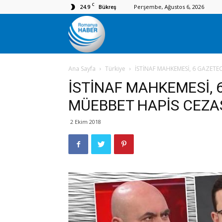
C
24.9
Perşembe, Ağustos 6, 2026
Bükreş
Romanya
Ana Sayfa
Türkiye
İSTİNAF MAHKEMESİ, 6 GAZETE
Haber
İSTİNAF MAHKEMESİ, 
MÜEBBET HAPİS CEZAS
2 Ekim 2018