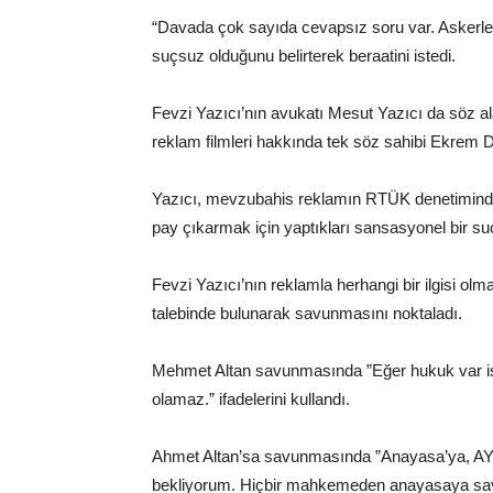
“Davada çok sayıda cevapsız soru var. Askerler 
suçsuz olduğunu belirterek beraatini istedi.
Fevzi Yazıcı’nın avukatı Mesut Yazıcı da söz 
reklam filmleri hakkında tek söz sahibi Ekrem D
Yazıcı, mevzubahis reklamın RTÜK denetiminden 
pay çıkarmak için yaptıkları sansasyonel bir suç
Fevzi Yazıcı’nın reklamla herhangi bir ilgisi olm
talebinde bulunarak savunmasını noktaladı.
Mehmet Altan savunmasında ”Eğer hukuk var ise 
olamaz.” ifadelerini kullandı.
Ahmet Altan’sa savunmasında ”Anayasa’ya, AYM
bekliyorum. Hiçbir mahkemeden anayasaya sayg