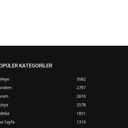
OPÜLER KATEGORİLER
rkiye
5082
ündem
2797
orum
2610
ünya
2578
litika
1851
na Sayfa
1310