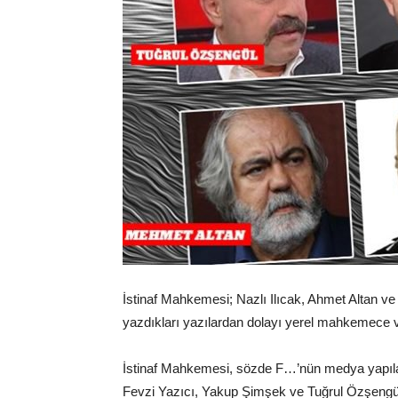
İstinaf Mahkemesi; Nazlı Ilıcak, Ahmet Altan ve
yazdıkları yazılardan dolayı yerel mahkemece ve
İstinaf Mahkemesi, sözde F…’nün medya yapılan
Fevzi Yazıcı, Yakup Şimşek ve Tuğrul Özşengül 