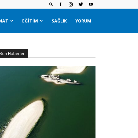
NAT
EĞITIM
SAĞLIK
YORUM
Son Haberler