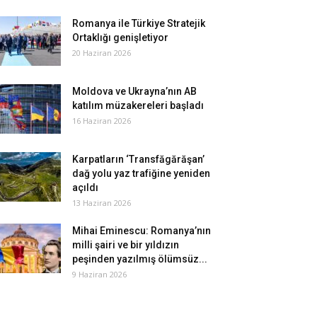
Romanya ile Türkiye Stratejik
Ortaklığı genişletiyor
20 Haziran 2026
Moldova ve Ukrayna’nın AB
katılım müzakereleri başladı
16 Haziran 2026
Karpatların ‘Transfăgărăşan’
dağ yolu yaz trafiğine yeniden
açıldı
13 Haziran 2026
Mihai Eminescu: Romanya’nın
milli şairi ve bir yıldızın
peşinden yazılmış ölümsüz...
9 Haziran 2026