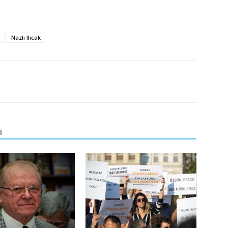
Nazlı Ilıcak
İ