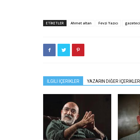
ETIKETLER
Ahmet altan
Fevzi Yazıcı
gazeteci
İLGİLİ İÇERİKLER
YAZARIN DİĞER İÇERİKLER