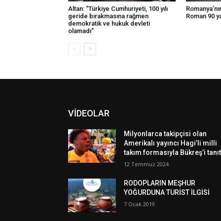
Altan: “Türkiye Cumhuriyeti, 100 yılı
Romanya’nın
geride bırakmasına rağmen
Roman 90 ya
demokratik ve hukuk devleti
olamadı”
VİDEOLAR
Milyonlarca takipçisi olan
Amerikalı yayıncı Hagi’li milli
takım formasıyla Bükreş’i tanıt
12 Temmuz 2024
RODOPLARIN MEŞHUR
YOĞURDUNA TURİST İLGİSİ
7 Ocak 2019