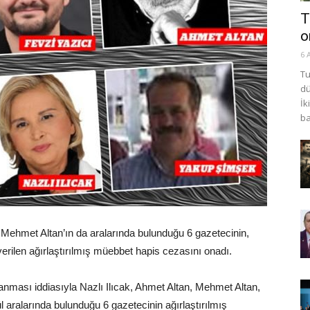
T
o
6 
Tu
dü
İk
ba
 Mehmet Altan’ın da aralarında bulunduğu 6 gazetecinin,
rilen ağırlaştırılmış müebbet hapis cezasını onadı.
ması iddiasıyla Nazlı Ilıcak, Ahmet Altan, Mehmet Altan,
aralarında bulunduğu 6 gazetecinin ağırlaştırılmış