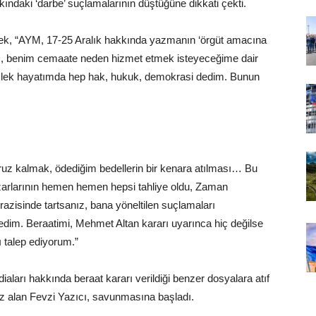
kındaki ‘darbe’ suçlamalarının düştüğüne dikkati çekti.
erek, “AYM, 17-25 Aralık hakkında yazmanın ‘örgüt amacına
avcı, benim cemaate neden hizmet etmek isteyeceğime dair
meslek hayatımda hep hak, hukuk, demokrasi dedim. Bunun
 maruz kalmak, ödediğim bedellerin bir kenara atılması… Bu
zarlarının hemen hemen hepsi tahliye oldu, Zaman
erazisinde tartsanız, bana yöneltilen suçlamaları
dim. Beraatimi, Mehmet Altan kararı uyarınca hiç değilse
ı talep ediyorum.”
diaları hakkında beraat kararı verildiği benzer dosyalara atıf
öz alan Fevzi Yazıcı, savunmasına başladı.