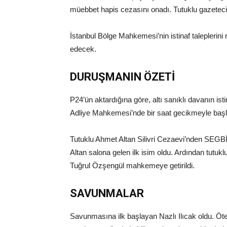
müebbet hapis cezasını onadı. Tutuklu gazetecile
İstanbul Bölge Mahkemesi’nin istinaf taleplerin
edecek.
DURUŞMANIN ÖZETİ
P24’ün aktardığına göre, altı sanıklı davanın is
Adliye Mahkemesi’nde bir saat gecikmeyle başl
Tutuklu Ahmet Altan Silivri Cezaevi’nden SEGB
Altan salona gelen ilk isim oldu. Ardından tutuk
Tuğrul Özşengül mahkemeye getirildi.
SAVUNMALAR
Savunmasına ilk başlayan Nazlı Ilıcak oldu. Ö