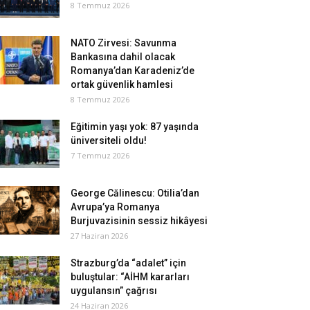
8 Temmuz 2026
NATO Zirvesi: Savunma
Bankasına dahil olacak
Romanya’dan Karadeniz’de
ortak güvenlik hamlesi
8 Temmuz 2026
Eğitimin yaşı yok: 87 yaşında
üniversiteli oldu!
7 Temmuz 2026
George Călinescu: Otilia’dan
Avrupa’ya Romanya
Burjuvazisinin sessiz hikâyesi
27 Haziran 2026
Strazburg’da “adalet” için
buluştular: “AİHM kararları
uygulansın” çağrısı
24 Haziran 2026