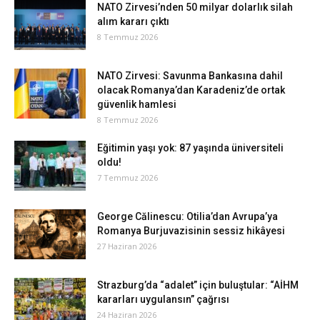
NATO Zirvesi’nden 50 milyar dolarlık silah
alım kararı çıktı
8 Temmuz 2026
NATO Zirvesi: Savunma Bankasına dahil
olacak Romanya’dan Karadeniz’de ortak
güvenlik hamlesi
8 Temmuz 2026
Eğitimin yaşı yok: 87 yaşında üniversiteli
oldu!
7 Temmuz 2026
George Călinescu: Otilia’dan Avrupa’ya
Romanya Burjuvazisinin sessiz hikâyesi
27 Haziran 2026
Strazburg’da “adalet” için buluştular: “AİHM
kararları uygulansın” çağrısı
24 Haziran 2026