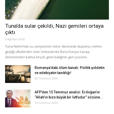
Tuna’da sular çekildi, Nazi gemileri ortaya
çıktı
6 Ağustos 2026
Tuna Nehri’nde su seviyesinin rekor derecede düşmesi, nehrin
geçtiği ülkelerden olan Sırbistan’da İkinci Dünya Savaşı
döneminden kalma birçok gemi batığının gün yüzüne...
Romanya’daki ölüm kanalı: Politik şiddetin
ve edebiyatın tanıklığı!
30 Temmuz 2026
AFP’den 15 Temmuz analizi: Erdoğan’ın
“Allah’ın bize büyük bir lütfudur” sözüne...
14 Temmuz 2026