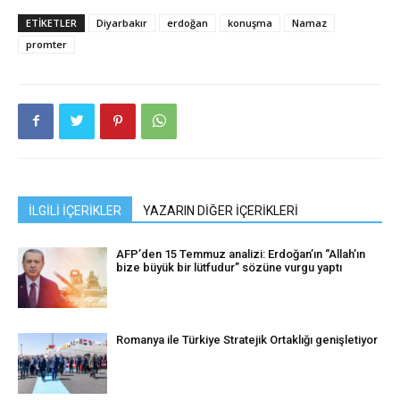
ETIKETLER
Diyarbakır
erdoğan
konuşma
Namaz
promter
İLGİLİ İÇERİKLER
YAZARIN DİĞER İÇERİKLERİ
AFP’den 15 Temmuz analizi: Erdoğan’ın “Allah’ın
bize büyük bir lütfudur” sözüne vurgu yaptı
Romanya ile Türkiye Stratejik Ortaklığı genişletiyor