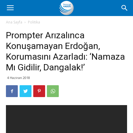
Romanya
Ana Sayfa
Politika
Prompter Arızalınca
Haber
Konuşamayan Erdoğan,
Korumasını Azarladı: ‘Namaza
Mı Gidilir, Dangalak!’
4 Haziran 2018