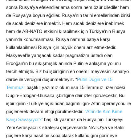
sonra Rusya’ya efelendiler ama sonra hem özür dilediler hem
de Rusya’ya boyun eğdiler. Rusya’nın tarihi emellerinden birisi
de sıcak denizlere inmektir. Hem sıcak denizlere inebilmek
hem de AB-NATO etkisini kırabilmek için Türkiye’nin Rusya
yanında konumlanması, Rusya namına batıya karşı
kullanılabilmesi Rusya için büyük önem arz etmektedir.
Makyevel’le yarışacak kadar pragmatizm üstadı olan
Erdoğan’ın bu sıkışmışlık anında Putin’le anlaşma yolunu
tercih etmiştir. Biz bu işbirliğinin en önemli meyvesini senaryo
darbe ile verdiğini düşünmekteyiz. “
Putin Dugin ve 15
Temmuz
” başlıklı yazımız okunursa 15 Temmuz üzerindeki
Dugin-Erdoğan-Ulusalcı işbirliğine dair izler görülecektir. Bu
işbirliğinin -Türkiye açısından bağımlılığın- Afrin operasyonu ile
güçlenerek devam ettiği görülmektedir
. “Afrin’de Kim Kime
Karşı Savaşıyor?”
başlıklı yazımız da Rusya’nın Türkiyeyi
Yeni Avrasyacılık stratejisi çerçevesinde NATO’ya ve Batılı
güçlere karşı nasıl bir sopa olarak kullandığını görmeye