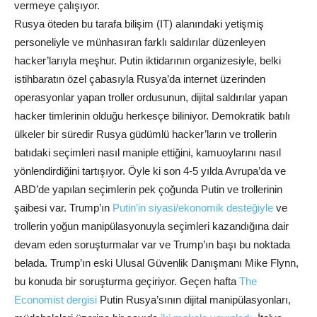
vermeye çalışıyor.
Rusya öteden bu tarafa bilişim (IT) alanındaki yetişmiş
personeliyle ve münhasıran farklı saldırılar düzenleyen
hacker’larıyla meşhur. Putin iktidarının organizesiyle, belki
istihbaratın özel çabasıyla Rusya’da internet üzerinden
operasyonlar yapan troller ordusunun, dijital saldırılar yapan
hacker timlerinin olduğu herkesçe biliniyor. Demokratik batılı
ülkeler bir süredir Rusya güdümlü hacker’ların ve trollerin
batıdaki seçimleri nasıl maniple ettiğini, kamuoylarını nasıl
yönlendirdiğini tartışıyor. Öyle ki son 4-5 yılda Avrupa’da ve
ABD’de yapılan seçimlerin pek çoğunda Putin ve trollerinin
şaibesi var. Trump’ın
Putin’in siyasi/ekonomik desteğiyle
ve
trollerin yoğun manipülasyonuyla seçimleri kazandığına dair
devam eden soruşturmalar var ve Trump’ın başı bu noktada
belada. Trump’ın eski Ulusal Güvenlik Danışmanı Mike Flynn,
bu konuda bir soruşturma geçiriyor. Geçen hafta
The
Economist dergisi
Putin Rusya’sının dijital manipülasyonları,