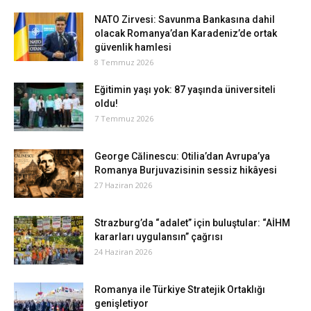
NATO Zirvesi: Savunma Bankasına dahil
olacak Romanya’dan Karadeniz’de ortak
güvenlik hamlesi
8 Temmuz 2026
Eğitimin yaşı yok: 87 yaşında üniversiteli
oldu!
7 Temmuz 2026
George Călinescu: Otilia’dan Avrupa’ya
Romanya Burjuvazisinin sessiz hikâyesi
27 Haziran 2026
Strazburg’da “adalet” için buluştular: “AİHM
kararları uygulansın” çağrısı
24 Haziran 2026
Romanya ile Türkiye Stratejik Ortaklığı
genişletiyor