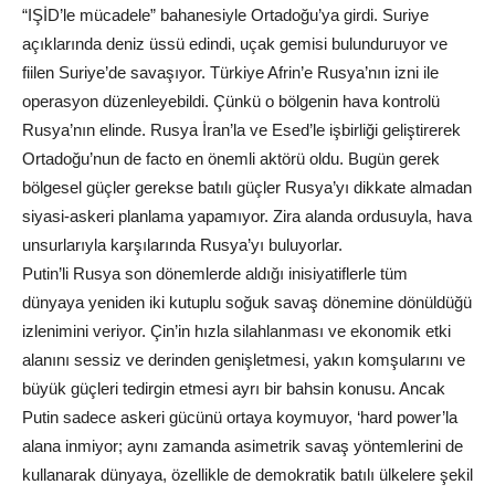
“IŞİD’le mücadele” bahanesiyle Ortadoğu’ya girdi. Suriye
açıklarında deniz üssü edindi, uçak gemisi bulunduruyor ve
fiilen Suriye’de savaşıyor. Türkiye Afrin’e Rusya’nın izni ile
operasyon düzenleyebildi. Çünkü o bölgenin hava kontrolü
Rusya’nın elinde. Rusya İran’la ve Esed’le işbirliği geliştirerek
Ortadoğu’nun de facto en önemli aktörü oldu. Bugün gerek
bölgesel güçler gerekse batılı güçler Rusya’yı dikkate almadan
siyasi-askeri planlama yapamıyor. Zira alanda ordusuyla, hava
unsurlarıyla karşılarında Rusya’yı buluyorlar.
Putin’li Rusya son dönemlerde aldığı inisiyatiflerle tüm
dünyaya yeniden iki kutuplu soğuk savaş dönemine dönüldüğü
izlenimini veriyor. Çin’in hızla silahlanması ve ekonomik etki
alanını sessiz ve derinden genişletmesi, yakın komşularını ve
büyük güçleri tedirgin etmesi ayrı bir bahsin konusu. Ancak
Putin sadece askeri gücünü ortaya koymuyor, ‘hard power’la
alana inmiyor; aynı zamanda asimetrik savaş yöntemlerini de
kullanarak dünyaya, özellikle de demokratik batılı ülkelere şekil