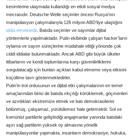
kesimlerine ulaşmada kullandığı en etkili sosyal medya
mecrasıdır. Deutsche Welle seçimler öncesi Rusya’nın
manipülasyon çalışmalarıyla 126 milyon ABD’liye ulaştığını
iddia etmektedir
. Batıda seçimler ve sayımlar dijital
yöntemlerle yapılmaktadır. Putin ekibinde çalışan hacker’ların
oylama ve sayım süreçlerine müdahale ettiği yönünde çok
ciddi iddialar bulunmaktadır. Ancak ABD gibi büyük ülkeler
itibarlarını ve kendi toplumlarına karşı güvenilirliklerini
sorgulatacağı için bunları açıktan kabul etmeme veya etkisini
küçültme tavrı göstermektedirler.
Putin’in trol ordusunun ve dijital etki çalışmalarının en temel
amaçlarından birisi de batıda ırkçılığı körüklemek, göçmenleri
ve azınlıkları ekstremize etmek ve batı demokrasilerini
bölünmüş, çalışamaz, yürütülemez hale getirmektir. Sol ve
komünist partilerle geliştirdiği angajmanlar yanında batıdaki
aşırı sağ partilerin yüksek oy almasına yönelik
manipülasyonlar yapmakta, insanların demokrasiye, hukuka,