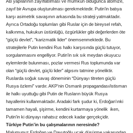
AB yapılarının zayıflatılması ve mümkün olduğunca atomize,
zayıf bir Avrupa oluşturulması gerekmektedir. Putin’in batıya
karşı asimetrik savaşının arkasında bu strateji yatmaktadır.
Ayrıca Ortadoğu toplumları gibi Ruslar için de bireysel refah,
kalkınma, hukukun üstünlüğü, özgürlükler gibi değerlerden öte
“güçlü devlet”, “karizmatik lider“ önemsenmektedir. Bu
stratejilerle Putin kendini Rus halkı karşısında güçlü tutuyor,
sorgulanmasını engelliyor. Putin’in sık sık meydan okuyucu
eylemlerde bulunması, pozlar vermesi Rus toplumunda var
olan “güçlü devlet, güçlü lider” algısını tatmine yöneliktir.
Ruslarda soğuk savaş döneminin “Dünyayı titreten güçlü
Rusya özlemi” vardır. AKP’nin Osmanlı propagandası/istismarı
ile halkı uyuttuğu gibi Putin de Rusların büyük Rusya
hayallerini kullanmaktadır. Aradaki fark şudur ki, Erdoğan’ınki
tamamen hayali, şişirme, kendini kurtarmaya yönelik iken,
Putin’in ki dünyayı rahatsız edecek kadar gerçekçidir.
Türkiye Putin’in bu çalışmalarının neresinde?
Malumunuz Erdoğan ve Davutoğlu uçak düşürme vakasından