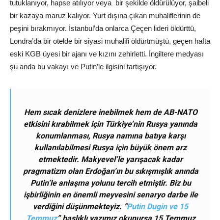
tutuklanıyor, hapse atılıyor veya bir şekilde öldürülüyor, şaibeli
bir kazaya maruz kalıyor. Yurt dışına çıkan muhaliflerinin de
peşini bırakmıyor. İstanbul’da onlarca Çeçen lideri öldürttü,
Londra’da bir otelde bir siyasi muhalifi öldürtmüştü, geçen hafta
eski KGB üyesi bir ajanı ve kızını zehirletti. İngiltere medyası
şu anda bu vakayı ve Putin’le ilgisini tartışıyor.
Hem sıcak denizlere inebilmek hem de AB-NATO
etkisini kırabilmek için Türkiye’nin Rusya yanında
konumlanması, Rusya namına batıya karşı
kullanılabilmesi Rusya için büyük önem arz
etmektedir. Makyevel’le yarışacak kadar
pragmatizm olan Erdoğan’ın bu sıkışmışlık anında
Putin’le anlaşma yolunu tercih etmiştir. Biz bu
işbirliğinin en önemli meyvesini senaryo darbe ile
verdiğini düşünmekteyiz. “
Putin Dugin ve 15
Temmuz
” başlıklı yazımız okunursa 15 Temmuz