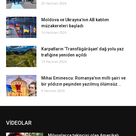
20 Haziran 2026
Moldova ve Ukrayna’nın AB katılım
müzakereleri başladı
16 Haziran 2026
Karpatların ‘Transfăgărăşan’ dağ yolu yaz
trafiğine yeniden açıldı
13 Haziran 2026
Mihai Eminescu: Romanya’nın milli şairi ve
bir yıldızın peşinden yazılmış ölümsüz...
9 Haziran 2026
VİDEOLAR
Milyonlarca takipçisi olan Amerikalı