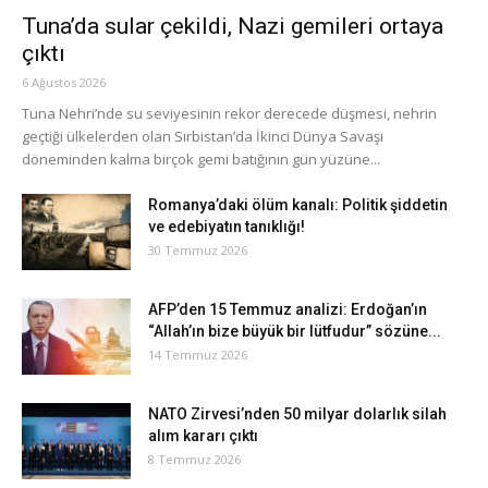
Tuna’da sular çekildi, Nazi gemileri ortaya
çıktı
6 Ağustos 2026
Tuna Nehri’nde su seviyesinin rekor derecede düşmesi, nehrin
geçtiği ülkelerden olan Sırbistan’da İkinci Dünya Savaşı
döneminden kalma birçok gemi batığının gün yüzüne...
Romanya’daki ölüm kanalı: Politik şiddetin
ve edebiyatın tanıklığı!
30 Temmuz 2026
AFP’den 15 Temmuz analizi: Erdoğan’ın
“Allah’ın bize büyük bir lütfudur” sözüne...
14 Temmuz 2026
NATO Zirvesi’nden 50 milyar dolarlık silah
alım kararı çıktı
8 Temmuz 2026