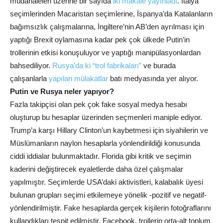
müdahaleleri üzerine bir sayıda
iki makale yayınladı
. İtalya
seçimlerinden Macaristan seçimlerine, İspanya’da Katalanların
bağımsızlık çalışmalarına, İngiltere’nin AB’den ayrılması için
yaptığı Brexit oylamasına kadar pek çok ülkede Putin’in
trollerinin etkisi konuşuluyor ve yaptığı manipülasyonlardan
bahsediliyor.
Rusya’da ki “trol fabrikaları”
ve burada
çalışanlarla
yapılan mülakatlar
batı medyasında yer alıyor.
Putin ve Rusya neler yapıyor?
Fazla takipçisi olan pek çok fake sosyal medya hesabı
oluşturup bu hesaplar üzerinden seçmenleri maniple ediyor.
Trump’a karşı Hillary Clinton’un kaybetmesi için siyahilerin ve
Müslümanların naylon hesaplarla yönlendirildiği konusunda
ciddi iddialar bulunmaktadır. Florida gibi kritik ve seçimin
kaderini değiştirecek eyaletlerde daha özel çalışmalar
yapılmıştır. Seçimlerde USA’daki aktivistleri, kalabalık üyesi
bulunan grupları seçimi etkilemeye yönelik -pozitif ve negatif-
yönlendirilmiştir. Fake hesaplarda gerçek kişilerin fotoğraflarını
kullandıkları tespit edilmiştir. Facebook, trollerin orta-alt toplum