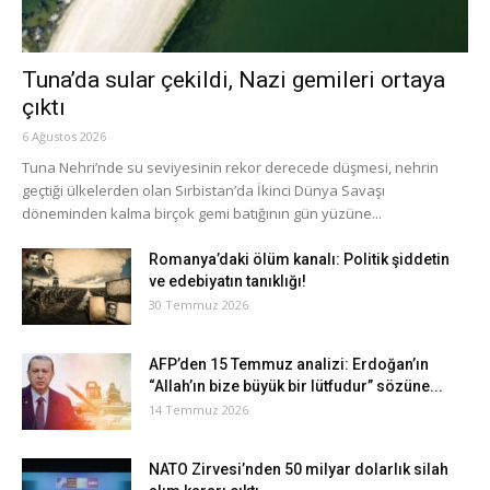
Tuna’da sular çekildi, Nazi gemileri ortaya
çıktı
6 Ağustos 2026
Tuna Nehri’nde su seviyesinin rekor derecede düşmesi, nehrin
geçtiği ülkelerden olan Sırbistan’da İkinci Dünya Savaşı
döneminden kalma birçok gemi batığının gün yüzüne...
Romanya’daki ölüm kanalı: Politik şiddetin
ve edebiyatın tanıklığı!
30 Temmuz 2026
AFP’den 15 Temmuz analizi: Erdoğan’ın
“Allah’ın bize büyük bir lütfudur” sözüne...
14 Temmuz 2026
NATO Zirvesi’nden 50 milyar dolarlık silah