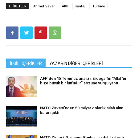
ETIKETLER
Ahmet Sever
AKP
şantaj
Türkiye
İLGİLİ İÇERİKLER
YAZARIN DİĞER İÇERİKLERİ
AFP’den 15 Temmuz analizi: Erdoğan’ın “Allah’ın
bize büyük bir lütfudur” sözüne vurgu yaptı
NATO Zirvesi’nden 50 milyar dolarlık silah alım
kararı çıktı
NATO Zirvesi: Savunma Bankasına dahil olacak