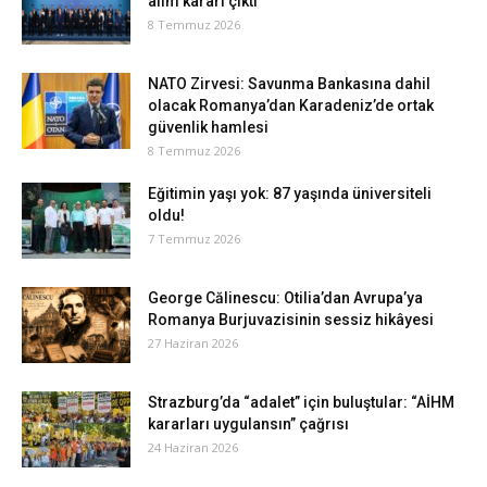
alım kararı çıktı
8 Temmuz 2026
NATO Zirvesi: Savunma Bankasına dahil
olacak Romanya’dan Karadeniz’de ortak
güvenlik hamlesi
8 Temmuz 2026
Eğitimin yaşı yok: 87 yaşında üniversiteli
oldu!
7 Temmuz 2026
George Călinescu: Otilia’dan Avrupa’ya
Romanya Burjuvazisinin sessiz hikâyesi
27 Haziran 2026
Strazburg’da “adalet” için buluştular: “AİHM
kararları uygulansın” çağrısı
24 Haziran 2026